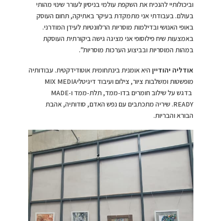
וביכולותיי להנכיח את השקפת עולמי בניסיון לעורר שינוי מהותי
בעולם. בעבודתי אני מתמקדת בעיקר באתיקה, תחום העוסק
באופי האנושי ובדילמות מוסריות הרלוונטיות לעידן המודרני.
באמצעות שיח פילוסופי אני מציגה גישה ביקורתית העוסקת
במהות המוסריות ובביצוע הערכות מוסריות”.
אודליה יהודיין
היא אומנית בינתחומית אוטודידקטית. עבודותיה
מופשטות ומשלבות ציור, צילום ועיבוד דיגיטליMIX MEDIA
בדגש על שילוב חומרים בדו-ממד, תלת-ממד ו-MADE
.READY שיריה מתכתבים עם נפש האדם, סודותיה, אהבת
הבורא והבריות.