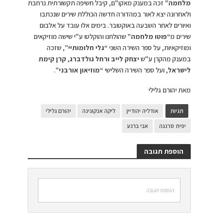
מלחמה”
זכה במענק מאקו”ם, קיבל חשיפה תקשורתית נרחבת
ולאחרונה יצא לאור במהדורה חדשה הכוללת שירים שנכתבו
ואיורים לאחר השבעה באוקטובר. בימים אלו עובד על אלבום
שירים מ
“פוטו מלחמה”
שהולחנו והוקלטו ע”י שישה מוזיקאים
ומוזיקאיות, על ספר השירה השני
“גלי חלומותיי”
, שזכה
במענק מהקרן ע”ש
יצחק לייב ורחל גולדברג
,
קרן קימת
לישראל
, ועל ספר השירה השלישי
“מוזיאון אורבני”
.
מאת יהורם גלילי
תגיות
אודליה יהודיין
ליקה אנקונינה
יהורם גלילי
יפית סרנגה
אבי ברנע
הוספת תגובה
הוספת תגובה