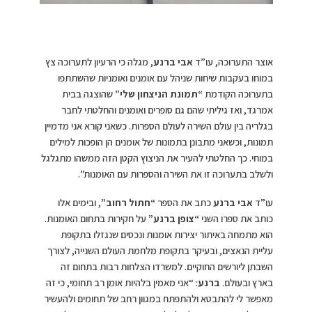
אוצר התערוכה, עו”ד
אבי ברנע
, מגלה כי הרעיון לתערוכה צץ
במוחו בעקבות שיחות שניהל עם אומנים ואומניות שהשתתפו
בתערוכה הקודמת
“תמונת הניצחון שלי”
שהוצגה בבית
אמרגד, ואז גיליתי שהם גם סופרים ואומנים והחלטתי לחבר
בגלריה בין עולם השירה לעולם הספרות. כשאני קורא אני מדמיין
תמונות, וכשאני מתבונן בתמונות של אומנים הן הופכות למילים
במוחי. כך החלטתי להעיר את הניצוץ הקטן הזה ממשהו מתגלגל
ולשלב בתערוכה זו את השירה והספרות עם האומנות”.
עו”ד
אבי ברנע
כתב את הספר
“חתול רחוב”
, ובימים אלו
כותב את ספרו השני
“צופן ברנע”
על חקירות בתחום האומנות.
הוא מתמחה באיתור יצירות אומנות ונכסים שנגזלו בתקופת
עליית הנאצים, ובעיקר בתקופת מלחמת העולם השנייה, לצורך
השבתן ליורשים החוקיים. למשרדו הצלחות רבות בתחום זה
בארץ ובעולם.
ברנע
: “אני מאמין בלהיות אומן רב תחומי, כי זה
מאפשר לי להתבטא ולהתפתח במגוון רחב של תחומים ולהעשיר