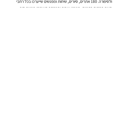
ולסיפורה. 180 אתרים, סיורים, שיחות ומפגשים שייערכו בכל רחבי
העיר בבתים פרטיים, במבני ציבור ובמרחב הציבורי במשך סוף
שבוע אחד וללא עלות.
בית הספר לחינוך מיוחד
שושנה דמארי צילום:
נמרוד לו
במוקד אירועי ‘בתים מבפנים’ 2024: סיורים היסטוריים המספרים
את סיפור בנייתה של העיר העברית הראשונה, סיורים במוסדות
החינוך החדשים ופורצי הדרך # היכרות עם מבני ציבור שתוכננו
לשלב אוכלוסיות מגוונות בחיים העירוניים השנה יתקיימו גם
פעילויות לילדים, ביניהן, מסע תיאטרלי בפארק התחנה המלמד