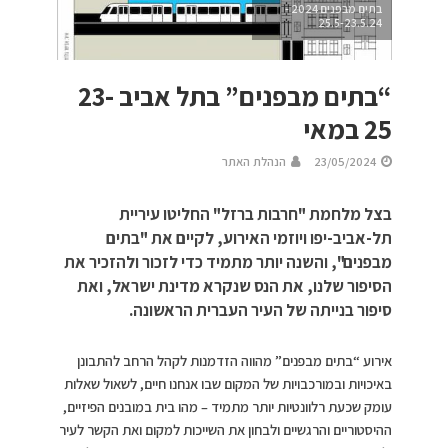
בתים מבפנים 2024 -
25.5-23.5.24
“בתים מבפנים” בתל אביב 23-
25 במאי
23/05/2024
הנהלת האתר
בצל מלחמת "חרבות ברזל" החליטו עיריית
תל-אביב-יפו ויוזמי האירוע, לקיים את "בתים
מבפנים", והשנה יותר מתמיד כדי לזכור ולהזכיר את
הסיפור שלנו, את הנס שנקרא מדינת ישראל, ואת
סיפור בנייתה של העיר העברית הראשונה.
אירוע “בתים מבפנים” מהווה הזדמנות לקהל הרחב להתבונן
באיכויות ובמורכבויות של המקום שבו אנחנו חיים, לשאול שאלות
עומק שכעת רלוונטיות יותר מתמיד – מהו בית במובנים הפיזיים,
ההיסטוריים והרגשיים ולבחון את השייכות למקום ואת הקשר לעיר