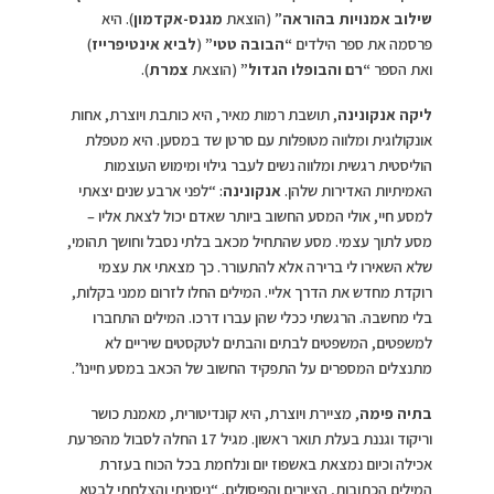
שילוב אמנויות בהוראה
” (הוצאת
מגנס-אקדמון
). היא
פרסמה את ספר הילדים
“הבובה טטי”
(
לביא אינטיפרייז
)
ואת הספר
“רם והבופלו הגדול”
(הוצאת
צמרת
).
ליקה אנקונינה
, תושבת רמות מאיר, היא כותבת ויוצרת, אחות
אונקולוגית ומלווה מטופלות עם סרטן שד במסען. היא מטפלת
הוליסטית רגשית ומלווה נשים לעבר גילוי ומימוש העוצמות
האמיתיות האדירות שלהן.
אנקונינה
: “לפני ארבע שנים יצאתי
למסע חיי, אולי המסע החשוב ביותר שאדם יכול לצאת אליו –
מסע לתוך עצמי. מסע שהתחיל מכאב בלתי נסבל וחושך תהומי,
שלא השאירו לי ברירה אלא להתעורר. כך מצאתי את עצמי
רוקדת מחדש את הדרך אליי. המילים החלו לזרום ממני בקלות,
בלי מחשבה. הרגשתי ככלי שהן עברו דרכו. המילים התחברו
למשפטים, המשפטים לבתים והבתים לטקסטים שיריים לא
מתנצלים המספרים על התפקיד החשוב של הכאב במסע חיינו”.
בתיה פימה
, מציירת ויוצרת, היא קונדיטורית, מאמנת כושר
וריקוד וגננת בעלת תואר ראשון. מגיל 17 החלה לסבול מהפרעת
אכילה וכיום נמצאת באשפוז יום ונלחמת בכל הכוח בעזרת
המילים הכתובות, הציורים והפיסולים. “ניסניתי והצלחתי לבטא