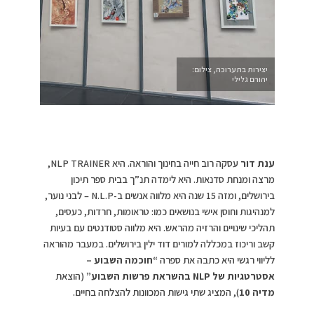
יצירות בתערוכה, צילום:
יהורם גלילי
ענת דור
עסקה רוב חייה בחינוך והוראה. היא NLP TRAINER,
מרצה ומנחת סדנאות. היא לימדה תנ”ך בבית ספר תיכון
בירושלים, ומזה 15 שנה היא מלווה אנשים ב-N.L.P – לבני נוער,
למנהיגות וחוסן אישי בנושאים כמו: טראומות, חרדות, כעסים,
תהליכי שינויים והרזיה מהראש. היא מלווה סטודנטים עם בעיות
קשב וריכוז במכללה למורים דוד ילין בירושלים. במעבר מהוראה
לליווי רגשי היא כתבה את ספרה
“חוכמה השבוע –
אסטרטגיות של
NLP
בהשראת פרשות השבוע”
(הוצאת
מדיה 10
), המציג שתי גישות המכוונות להצלחה בחיים.