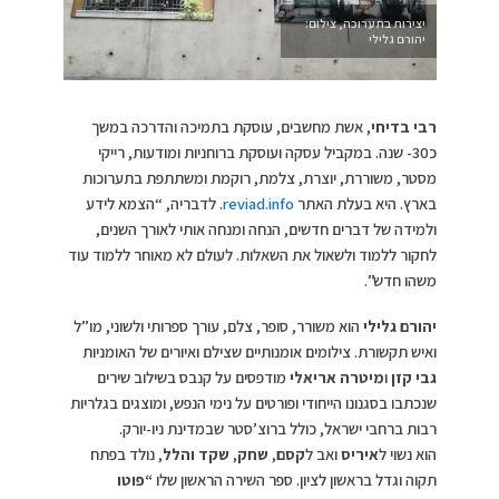
יצירות בתערוכה, צילום:
יהורם גלילי
רבי בדיחי
, אשת מחשבים, עוסקת בתמיכה והדרכה במשך
כ30- שנה. במקביל עסקה ועוסקת ברוחניות ומודעות, רייקי
מסטר, משוררת, יוצרת, צלמת, רוקמת ומשתתפת בתערוכות
בארץ. היא בעלת האתר
reviad.info
. לדבריה, “הצמא לידע
ולמידה של דברים חדשים, הנחה ומנחה אותי לאורך השנים,
לחקור ללמוד ולשאול את השאלות. לעולם לא מאוחר ללמוד עוד
משהו חדש”.
יהורם גלילי
הוא משורר, סופר, צלם, עורך ספרותי ולשוני, מו”ל
ואיש תקשורת. צילומים אומנותיים שצילם ואיורים של האומניות
גבי קזן
ו
מיטרה אריאלי
מודפסים על קנבס בשילוב שירים
שנכתבו בסגנונו הייחודי ופורטים על נימי הנפש, ומוצגים בגלריות
רבות ברחבי ישראל, כולל ברוצ’סטר שבמדינת ניו-יורק.
הוא נשוי ל
איריס
ואב ל
קסם
,
שחק
,
שקד והלל
, נולד בפתח
תקוה וגדל בראשון לציון. ספר השירה הראשון שלו
“פוטו