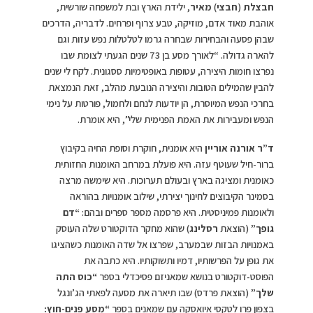
חבצלת
(
חבצי
)
מאיר
, ילידת הארץ ובת למשפחה שורשית,
אוהבת מאוד אדם, מוזיקה, טבע צרוף ופרחים. לדבריה, הדרכים
שבהן פסעה והבחירות שבחרה גרמו לטלטלות נפש עזות וגם
להארה גדולה. “לאורך מסע בן 73 שנים הגעתי לצומת שבו
נפרצו חומות היצירה, עטופות באופטימיות ססגונית. לקח לי שנים
להבין שהמילים הטובות והיצירה הנובעת מהלב, זאת הנמצאת
בחרכי הנפש המיוסרת, הן יודעות לנחם ולחמול, פורטות על נימי
הנפש ומעבירות את האמת הפנימית שלי”, היא אומרת.
ד”ר אורנה אוריין
היא אומנית, חוקרת וסופת החיה בקיבוץ
ברור-חיל שעוטף עזה. היא פועלת במרחב האומנות החזותית
כאומנית ומציגה בארץ ובעולם תערוכות. היא שימשה מרצה
בסמינר הקיבוצים לחינוך יצירתי, שילוב אומנויות בהוראה
ולאומנות פמיניסטית. היא פרסמה מספר ספרים ובהם:
“דם
גופך”
(הוצאת
רסלינג
) שהוא מחקר הדוקטורט שלה העוסק
באמנויות הבזות שבמערב, שפרצו אל שדה האומנות כשהציגו
את גופן על הפרשותיו, דמיו ותשוקותיו. היא כתבה את
הפוסט-דוקטורט בנושא שמאניזם פסיכדלי בספר
“כוס התה
שלך”
(הוצאת פרדס) שבו תיארה את מסעה לפאתי הג’ונגל
בצפון פרו לטקסי איואסקה עם שמאנים בספר
“מסע פנים-חוץ: