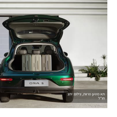
תא מטען מרווח, צילום: יחצ
חו”ל