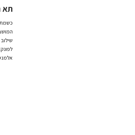
תא ה
כשמתיי
המושבי
שילוב 
לפונקצ
אלמנטים בגווני w Gold