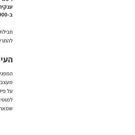
ב-139,900 שקלים,
חבילת 
להתרשם
העיצ
על פיל
שמאחור הוטמעו פנסי D