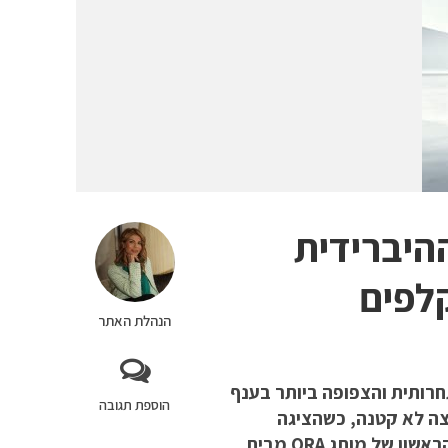
תית ההיברידית
לפים
הנהלת האתר
וא אולי הזירה התחרותית והצפופה ביותר בענף
הוספת תגובה
צה לא קטנה, כשהציגה
רשמית בחשיפה ראשונה את ה-ORA 5 SUV, רכב הפנאי ההיברידי הראשון של מותג ORA מבית