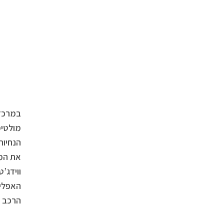
את המב
ווידג’
הרכב ו