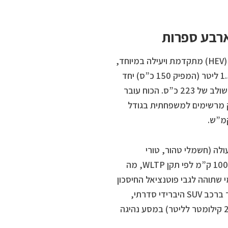
על הנייר, המפרט הטכני של ה-ORA 5 SUV מציג מערכת הנעה היברידית (HEV) מתקדמת ויעילה במיוחד,
שאינה דורשת טעינה חיצונית. המערכת משלבת מנוע טורבו-בנזין בנפח 1.5 ליטר (המפיק 150 כ”ס) יחד
עם מנוע חשמלי עוצמתי (המפיק 190 כ”ס), המייצרים יחד הספק מרבי משולב של 223 כ”ס. הכוח עובר
כים, ומספק נתוני זינוק מרשימים למשפחתית בגודל
ולה (חשמלי טהור, טורי
ומקבילי), כאשר צריכת הדלק המשולבת הרשמית עומדת על 5.1 ליטר ל-100 ק”מ לפי תקן WLTP, מה
1,000 ק”מ בין תדלוקים. למי שתוהה לגבי פוטנציאל החיסכון
האמיתי – הדגם קבע לאחרונה שיא גינס רשמי לצריכת דלק הנמוכה ביותר ברכב SUV היברידי סדרתי,
לאחר שרשם צריכה ממוצעת מדהימה של 3.74 ליטר ל-100 ק”מ (כ-26.7 קילומטר לליטר) במסע נהיגה