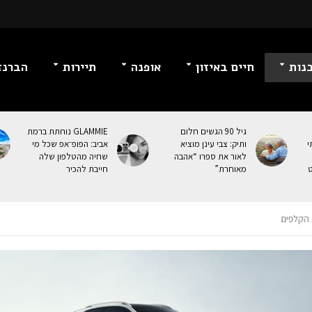
נות
חיים באיזון
אופנה
תיירות
הברנז
גיל 90 הגשים חלום
GLAMMIE נוחתת ברמת
י
ותיק: צבי עינן מוציא
אביב: הפופ־אפ שכל מי
לאור את ספרו “אהבה
שחיה מהטלפון שלה
ט
מאוחרת”
חייבת להכיר