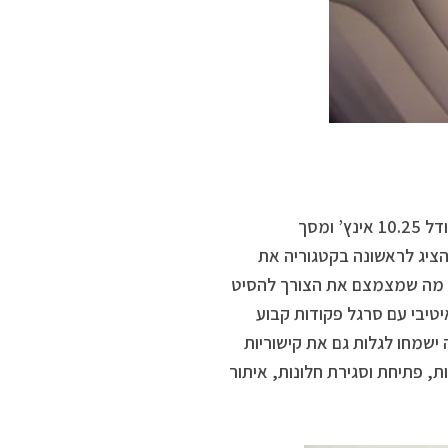
במרכז הקונסולה מותקן “צמד מסכים” המורכב מלוח מחוונים דיגיטלי בגודל 10.25 אינץ’ ומסך
ן היא היכולת להציג לראשונה בקטגוריה את
ים מול עיני הנהג, מה שמצמצם את הצורך להסיט
בי עם סרגל פקודות קבוע
 ישמחו לגלות גם את קישוריות
ילת הדלתות, פתיחת וסגירת חלונות, איתור