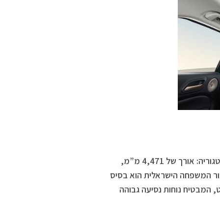
לצד המראה האופנתי, הרכב מציג ממדים נדיבים שמציבים אותו בלב הקטגוריה: אורך של 4,471 מ”מ,
ן החשוב באמת עבור המשפחה הישראלית הוא בסיס
תר בסגמנט, המבטיח נוחות נסיעה גבוהה