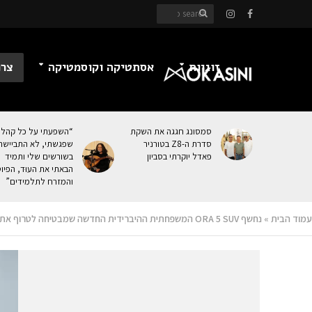
זוגיות
אסתטיקה וקוסמטיקה
צרכ
סמסונג חגגה את השקת
“השפעתי על כל קהל
סדרת ה-Z8 בטורניר
שפגשתי, לא התביישת
פאדל יוקרתי בסביון
בשורשים שלי ותמיד
הבאתי את העוּד, הפיו
והמזרח לתלמידים”
עמוד הבית
»
נחשף ORA 5 SUV המשפחתית ההיברידית החדשה שמבטיחה לטרוף את הקלפים