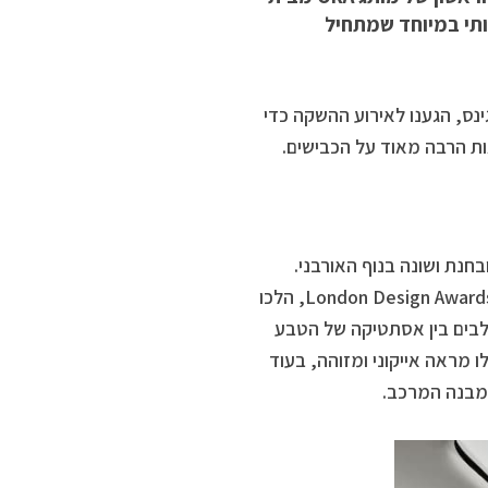
Grea). עם תג מחיר תחרותי במיוחד שמתחיל
נס, הגענו לאירוע ההשקה כדי
ות הרבה מאוד על הכבישים.
אי בעל נוכחות מובחנת ושונה בנוף האורבני.
מעצבי הרכב, שזכו על הדגם הזה בתואר “עיצוב השנה” בתחרות London Design Awards 2025, הלכו
שלבים בין אסתטיקה של הטבע
ות תאורת LED עגולות המעניקות לו מראה אייקוני ומזוהה, בעוד