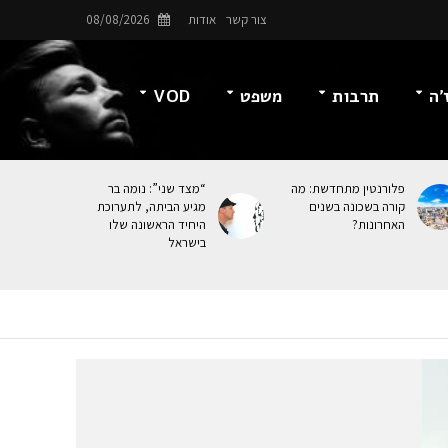
צור קשר
אודות
08/08/2026
’ה
תרבות
משפט
VOD
פלורנטין מתחדשת: מה
“מצד שני”: נומה בר
קורה בשכונה בשנים
מגיע הביתה, לתערוכת
האחרונות?
היחיד הראשונה שלו
בישראל