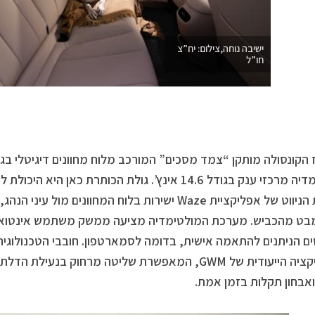
ישיבה נוחה,צילום: יח”צ
חו”ל
מולטימדיה מרכזי ענק בגודל 14.6 אינץ’. גולת הכותרת כא
הנחיות הניווט של אפליקציית Waze ישירות בלוח המחוונ
ט מהכביש. מערכת המולטימדיה מציעה ממשק משתמש אינטואיטי
טים הניתנים להתאמה אישית, בדומה לסמארטפון. חובבי הטכנולוגיה
האפליקציה הייעודית של GWM, המאפשרת שליטה מרחוק בנע
אבחון תקלות בזמן אמת.