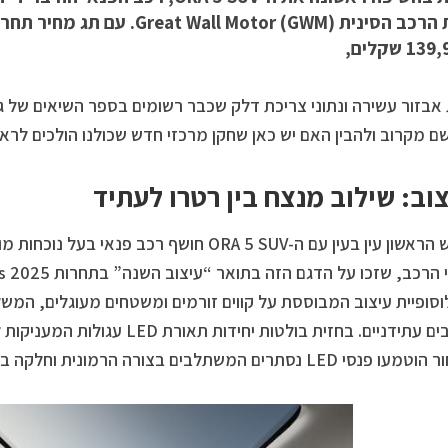
ענקית הרכב הסינית t Wall Motor (GWM
אבזור עשירה ונתוני צריכת דלק שכבר רשומים בספר השיאים של גי
 מקרוב ולהבין האם יש כאן שחקן מרכזי חדש שכולנו הולכים לרא
וב: שילוב מנצח בין רטרו לעתיד
המפגש הראשון עין בעין עם ה-ORA 5 SUV חושף רכב פנ
וסופיית עיצוב המבוססת על קווים זורמים ומשטחים מעוגלים, המ
למוטיבים עתידניים. בחזית בולטות יחיד
LE נסתרים המשתלבים בצורה הרמונית וחלקה במבנה המרכב.