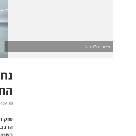
צילום: יח"צ חול
החד
2026
הרכב 