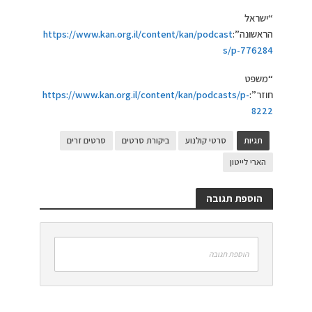
“ישראל
הראשונה”:
https://www.kan.org.il/content/kan/podcast
s/p-776284
“משפט
חוזר”:
https://www.kan.org.il/content/kan/podcasts/p-
8222
תגיות
סרטי קולנוע
ביקורת סרטים
סרטים זרים
הארי לייטון
הוספת תגובה
הוספת תגובה