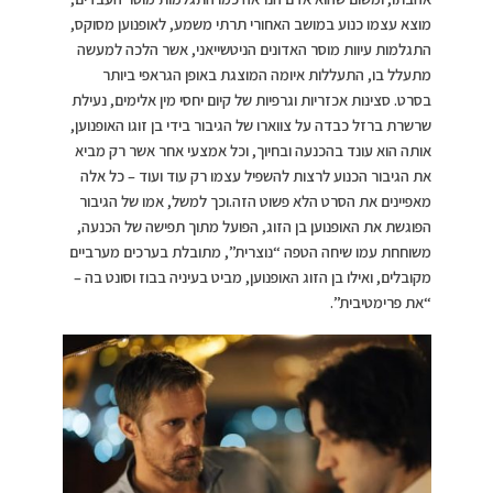
מוצא עצמו כנוע במושב האחורי תרתי משמע, לאופנוען מסוקס,
התגלמות עיוות מוסר האדונים הניטשייאני, אשר הלכה למעשה
מתעלל בו, התעללות איומה המוצגת באופן הגראפי ביותר
בסרט. סצינות אכזריות וגרפיות של קיום יחסי מין אלימים, נעילת
שרשרת ברזל כבדה על צווארו של הגיבור בידי בן זוגו האופנוען,
אותה הוא עונד בהכנעה ובחיוך, וכל אמצעי אחר אשר רק מביא
את הגיבור הכנוע לרצות להשפיל עצמו רק עוד ועוד – כל אלה
מאפיינים את הסרט הלא פשוט הזה.וכך למשל, אמו של הגיבור
הפוגשת את האופנוען בן הזוג, הפועל מתוך תפישה של הכנעה,
משוחחת עמו שיחה הטפה “נוצרית”, מתובלת בערכים מערביים
מקובלים, ואילו בן הזוג האופנוען, מביט בעיניה בבוז וסונט בה –
“את פרימטיבית”.