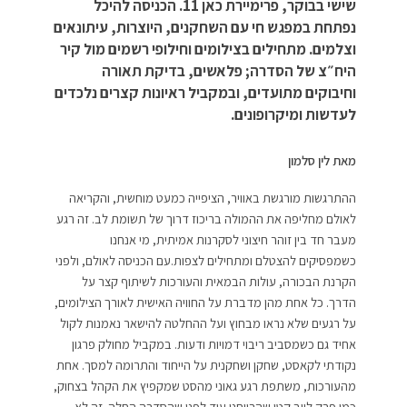
שישי בבוקר, פרימיירת כאן 11. הכניסה להיכל
נפתחת במפגש חי עם השחקנים, היוצרות, עיתונאים
וצלמים. מתחילים בצילומים וחילופי רשמים מול קיר
היח״צ של הסדרה; פלאשים, בדיקת תאורה
וחיבוקים מתועדים, ובמקביל ראיונות קצרים נלכדים
לעדשות ומיקרופונים.
מאת לין סלמון
ההתרגשות מורגשת באוויר, הציפייה כמעט מוחשית, והקריאה
לאולם מחליפה את ההמולה בריכוז דרוך של תשומת לב. זה רגע
מעבר חד בין זוהר חיצוני לסקרנות אמיתית, מי אנחנו
כשמפסיקים להצטלם ומתחילים לצפות.
עם הכניסה לאולם, ולפני
הקרנת הבכורה, עולות הבמאית והעורכות לשיתוף קצר על
הדרך. כל אחת מהן מדברת על החוויה האישית לאורך הצילומים,
על רגעים שלא נראו מבחוץ ועל ההחלטה להישאר נאמנות לקול
אחיד גם כשמסביב ריבוי דמויות ודעות. במקביל מחולק פרגון
נקודתי לקאסט, שחקן ושחקנית על הייחוד והתרומה למסך. אחת
מהעורכות, משתפת רגע גאוני מהסט שמקפיץ את הקהל בצחוק,
כמו פרק לייב קטן שהרווחנו עוד לפני שהסדרה החלה. זה לא