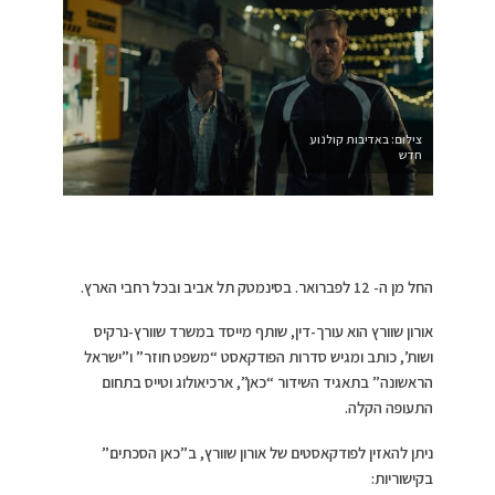
צילום: באדיבות קולנוע
חדש
החל מן ה- 12 לפברואר. בסינמטק תל אביב ובכל רחבי הארץ.
אורון שוורץ הוא עורך-דין, שותף מייסד במשרד שוורץ-נרקיס
ושות’, כותב ומגיש סדרות הפודקאסט “משפט חוזר” ו”ישראל
הראשונה” בתאגיד השידור “כאן”, ארכיאולוג וטייס בתחום
התעופה הקלה.
ניתן להאזין לפודקאסטים של אורון שוורץ, ב”כאן הסכתים”
בקישוריות: