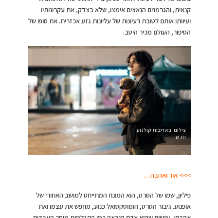
קנאית, והגרמנים הנאצים אימצו, שלא בצדק, את עקרונותיו
ועיוותו אותם לטובת רעיונות של עליונות גזע אכזרית. את סופו של
הסיפור, העולם מכיר היטב.
צילום: באדיבות קולנוע
חדש
>>> אור ואהבה…
פיליון, שמו של הסרט, הוא המונח המתייחס למושב האחורי של
אופנוע. גיבור הסרט, הומוסקסואל כנוע, מחפש את עצמו ואת
אהבתו, ומשום שהוא אדם הנראה כמו התגלמות מוסר העבדים,