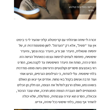
צילום: באדיבות קולנוע
חדש
זכורה לי שיחה שניהלתי עם קרימינולוג קליני שהעיר לי כי בימינו
אין עוד “סטיה”, אלא רק “העדפה”. לשון פוסטמודרנית זו, של
יחסיות טוטאלית, היעדר טוב ורע, היעדר גבוה ונמוך, והיעדר
שיפוטיות, מיוחסת לעתים לניטשה עצמו כמאתחל הגישה הזו.
הסרט הזה, מותח את היעדר השיפוטיות עד לקצה.ואכן, הסרט
רווי באמצעים סיפוריים וקולנועיים הדורשים גישה פוסט-מודרנית
בלתי שיפוטית. עלי להודות, כי הצילומים הגרפיים, הניעו אותי
ועוד הרבה אנשים בקהל באי נוחות. אחדים אף יצאו מן האולם
בשאט נפש, ואולם הרצון לטלטל את הצופה, הנו חלק מן הכלים
האמנותיים לשם העברת הצופה מסע חניכה, אותו עובר הגיבור,
וככאלה, הסרט הוא יצירה עוצמתית, מטלטלת, שלא יכולה
להותיר אף צופה, בלתי שיפוטי ככל שיהיה, אדיש.