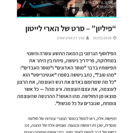
פוסטר, צילום: באדיבות
קולנוע חדש
“פיליון” – סרט של הארי לייטון
10/02/2026
עורך דין אורון שוורץ
הפילוסוף הגרמני בן המאה התשע עשרה והשנוי
במחלוקת, פרידריך ניטשה, פיתח בין היתר את
תפישותיו בדבר "מוסר האדונים" ו"מוסר העבדים":
"מהו טוב?", כתב ניטשה בספרו "אנטיכריסט" הוא
"כל מה שמרומם באדם את רגש העוצמה, את הרצון
לעוצמה, את עצם העוצמה. ורע מהו? — כל אשר
מוצאו מן החולשה. מהו האושר? ההרגשה שהעוצמה
צומחת, שגוברים על כל מכשול".
תפישות אלה, ראו למשל במוסר הנוצרי עמדות של חולשה
מוסרית, שכן היו רופסות וכנועות. מונחים אלה של ההוגה, זכו
בסופו של דבר לעיוות לאחר מותו, בידי אחותו שהייתה נאצית