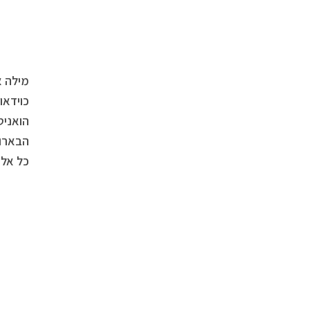
מילה א
כוידאו
הואניט
הבארוק
כל אלה