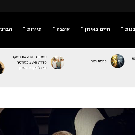
נות
חיים באיזון
אופנה
תיירות
הברנז
סמסונג חגגה את השקת
ת
פרשת ראה
סדרת ה-Z8 בטורניר
פאדל יוקרתי בסביון