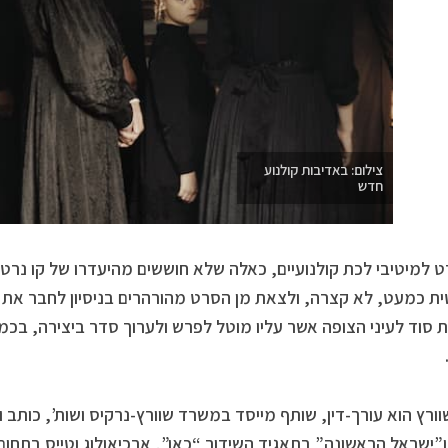
צילום: באדיבות קולנוע
חדש
ט למיטיבי לכת קולנועיים, כאלה שלא חוששים מהיעדרו של קו נרטי
ית כמעט, לא קצרה, ולצאת מן הסרט מהורהרים בניסיון לחבר את
ת סוד לעיני הצופה אשר עליו מוטל לפרש ולערוך סדר ביצירה, בכ
שוורץ הוא עורך-דין, שותף מייסד במשרד שוורץ-נרקיס ושות’, כו
ו”ישראל הראשונה” בתאגיד השידור “כאן”, ארכיאולוג וטייס בתחו