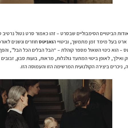
ודות הביטויים הסימבוליים שבסרט – זהו כאמור סרט נטול נרטיב ס
 ארט בעל מימד זמן מתמשך, וביטויי ה
ואניטס
חוזרים ונשנים לאור
ס – הוא כינוי השאול מספר קוהלת – “הבל הבלים הכל הבל”, והפך 
 ואילך, לאופן ביטוי המתעד גולגלות, מראות, בועות סבון, זבובים 
, ניכרים ביצירה הקולנועית המרשימה הזו והעמוסה הזו.