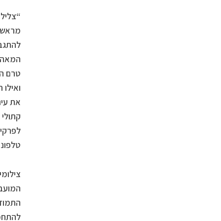
“צליל 
מראשית
להתגבר
המאה ה
טרם המ
ואילו 
את עינ
קתולי 
לפרקים
טלפוני
צילומי
המועבר
התמודד
להתחמק