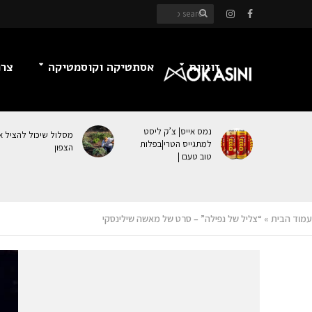
זוגיות
אסתטיקה וקוסמטיקה
צרכ
נמס אייס| צ’ק ליסט
מסלול שיכול להציל א
למתגייס הטרי|בפלות
הצפון
טוב טעם |
עמוד הבית
»
“צליל של נפילה” – סרט של מאשה שילינסקי