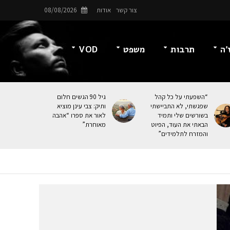
צור קשר
אודות
08/08/2026
’ה
תרבות
משפט
VOD
“השפעתי על כל קהל
גיל 90 הגשים חלום
שפגשתי, לא התביישתי
ותיק: צבי עינן מוציא
בשורשים שלי ותמיד
לאור את ספרו “אהבה
הבאתי את העוּד, הפיוט
מאוחרת”
והמזרח לתלמידים”