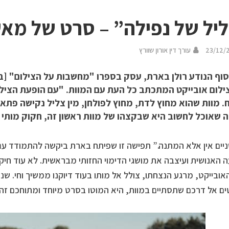
יל של נפילה” – סרט של מאש
23/12/
עורך דין אורון שוורץ
ילום אובייקט המתכתב כל העת עם המוות. "עם הופעת הצילום
. מוות שהוא מחוץ לדת, מחוץ לפולחן, מין צליל נקישה פתא
 שאוכל לחשוב היא שבקצהו של מוות ראשון זה, חקוק מותי ש
ניים אין אלא המתנה.” תפישה זו שפיתח בארת ביקשה להתמודד 
 האנושית ועיצבה את מושגי הדימוי החזותי מבראשית. לא עוד חי
אובייקט, מרגע הנצחתו, צולל אל מותו בעוד דיוקנו ממשיך וחי. שניו
ם אל דרכם שתסתיים במוות, היא המוטו בסרט מיוחד ומתוחכם זה.