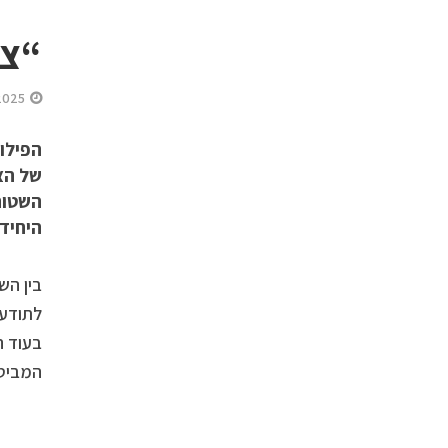
“צל
2025
של הצ
השטוח
היחידה
בין הש
לתודעה
בעוד ה
המביטי