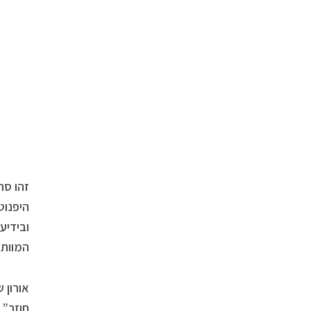
זהו סר
היפנוט
ובידיע
המוות.
אורון 
חוזר” 