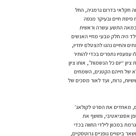
ה חקלאי בדרום גרמניה, החל
 פיסת חיים ובעיקר מנסה
.במאה התשע עשרה וראשית
ילד היה חלק טבעי מחיי האנשים
ם והחיים נהגו להצטלם יחדיו,
ו עפעפיו נתפרים בכדי להותיר
ון “יום כל הנשמות”, אותו ציון
א של חייהם הקטנים, השמחים
שיות, נרות, ועד לאור מסכים של
ים, מאחדים את הסרט לקולאג’
ן אסוציאטיבי, וחושף את
רמת במכוון לילדי החווה בכדי
 ביטויים גופניים גרוטסקיים,