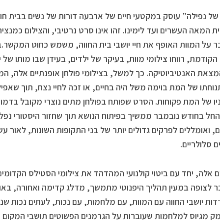
של נפילה” עוסק במקטעי חיים של ארבעה דורות של נשים בבית חוו
 המאה העשרים ועד לימינו. זהו אינו סרט נרטיבי, והצילום כמנציח
 על המוות האופף את חיי יושבי בית החווה, משמש כחוט המקשר
קודמת, רווחו צילומי מוות, בעיקר של ילדים, בעידן שבו מותו של 
צאת האנטיביוטיקה. כך למשל, בצילומי פולחן אופנתיים אלה, המתי
תנוחתו של המת בוימה משל היה בחיים, או זכה לחיי נצח, תוך שאפיל
יו של המת פקוחות. הסרט שפותח בפולחן מתים נוצרי מקובל בדמות צי
החל בחודש נובמבר ממשיך בפיתוח הנושא תוך שחזור היסטורי נפל
, ואומללים לפרקים גדולים יותר של בני התקופות השונות, לאור עש
ם סלולריים.
ם אלה, יחד עם ביטוי קולנועי המהדהד את צילומי הסטילס הקדומ
 לצופה במעין תהליך היפנוטי מתמשך, מדלג קדימה ואחורה, באופ
ות יושבי החווה עם המוות, עם מלחמות, עם נכות, לעתים נכות שנג
 מגיוס למלחמות שעוברות על הגרמנים הפשוטים תושבי המקום ושאר