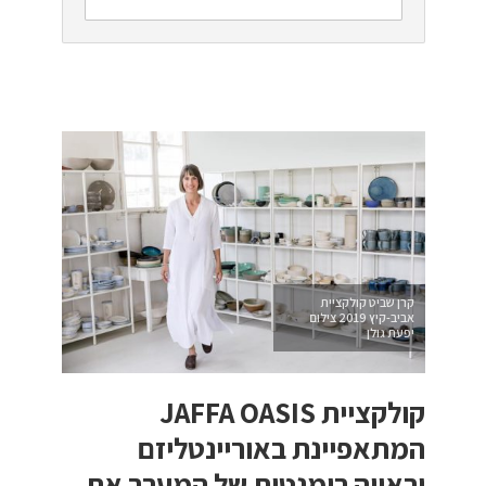
קרן שביט קולקציית
אביב-קיץ 2019 צילום
יפעת גולן
קולקציית JAFFA OASIS
המתאפיינת באוריינטליזם
וראייה רומנטית של המערב את