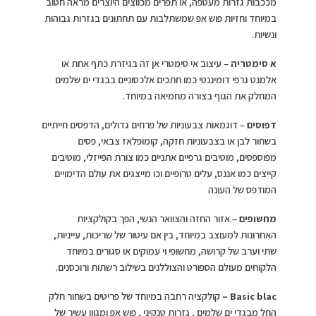
מככבות גזרות מעטפה, או תפרים מכווצים היוצרים מראה חטוב
במיוחד וחזיות פוש אפ שמשתלבות עם תחתונים בגזרות גבוהות
ונשיות.
א סימטריה
– עיצוב אי סימטרי אן זה בגיזרת כתף אחת או
אלמנט גרפי דומיננטי כמו חתכים אלכסוניים בבגדי ים שלמים
המחלק את הגוף בצורה מחמיאה במיוחד.
דפוסים
– דוגמאות צבעוניות של פרחים גדולים, הדפסים חייתיים
בשחור לבן או בצבעוניות חזקה, קומופלאז צבאי, פסים
מפוספסים, מוטיבים גרפיים אתניים כמו צורת הפייזלי, מוטיבים
קייצים כמו אננס, עלים טרופיים וכו מייצגים את עולם הדימויים
המודפס של העונה
מחשופים
– אזור החזה והצוואר הנשי, הפך בקולקציות
האחרונות למעוצב במיוחד, בין אם עיטור של שריכות, עייניות,
שתי וערב של קרושה, מחשופי וי עמוקים או סגורים במיוחד
הלקוחים מעולם הספורט והצוללנים בשילוב רשתות ורוכסנים.
Basic blac –
קולקציה רחבה במיוחד של פריטים בשחור חלק
החל מבגדי ים שלמים , גזרות טנקיני , פוש אפ ומגוון עשיר של