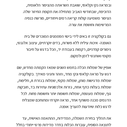
ובמראה נקי וקלאסי, שואבת השראתה מהציפור הלאומית,
הדוכיפת, שבחודשי האביב מתחילה את תקופת החיזור שלה.
הציפור משמיעה קולות קריאה רמים וייחודיים, פורשת כנפיה
המרשימות וחושפת את עורה.
גם בקולקציה זו באים לידי ביטוי הסממנים המוכרים של בית
האופנה- איכות עילית ללא פשרות, בדים יוקרתיים, עיצוב אלגנטי,
גימורים קפדניים, רקמות בעבודת יד, הכל בדגש על חיבור
מקומי ואותנטי לזמן ולמקום.
אופיין של שמלות הכלה בחמש השנים שמאז הקמתה מחדש, שם
דגש על מראה קלאסי ונקי מחד, וזוהר וחגיגי מאידך. בקולקציה
שמלות מדגישות מותן, שמלות מקסי, שמלות בגזרת A, חליפות,
שמלות בעלות כתף אחת, גזרות אלכסוניות עתירות בד, חובקות
גוף, שמלות מעטפת, שמלות חשופות יותר וחשופות פחות. לכל
הדגמים מכנה משותף אחד, מראה יוקרתי ומתוחכם שמצליח
לרגש כלות שיודעות להעריך אופנה.
את תהליך בחירת השמלה, המדידות, ההתאמה האישית, עד
לתוצאה הסופית, עוברות הכלות בחדר מדידות פרטי ייחודי בחלל