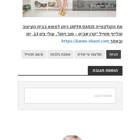
צילום יפעת גולן
את הקולקצייה JAFFA OASIS ניתן למצוא בבית העיצוב
והלייף סטייל “קרן שביט – טוב ויפה”, עולי ציון 13, יפו
ובאתר
https://karen-shavit.com
תגיות
חולצות טי שירס
אופנת גלביות
עיצוב וסטייל
הוספת תגובה
הוספת תגובה