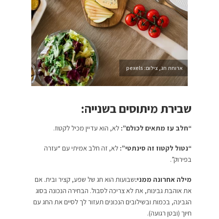
ארוחת חג, צילום: pexels
שבירת מיתוסים בשנייה:
“חלב עז מתאים לכולם”:
לא, הוא עדיין מכיל לקטוז.
“נטול לקטוז זה סינתטי”:
לא, זה חלב אמיתי עם “עזרה
בפירוק”.
מילה אחרונה ממני:
שבועות הוא חג של שפע, קציר ובית. אם
את אוהבת גבינות, את לא צריכה לסבול. הבחירה הנכונה בסוג
הגבינה, בכמות ובשילובים הנכונים תעזור לך לסיים את החג עם
חיוך (ובטן רגועה).