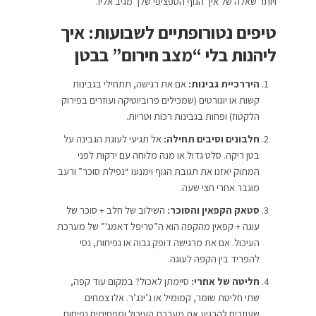
ויותר שאלה של איך הגוף הספציפי שלך מגיב אליו.
טיפים נטורופתיים לשבועות: איך
ליהנות בלי “מצב חירום” בבטן
היררכיית גבינות:
אם את רגישה, תתחילי בגבינות
קשות או יוגורטים (שמכילים פרוביוטיקה ועוזרים בפירוק
הלקטוז) ופחות בגבינות רכות וטריות.
חלבונים וסיבים תחילה:
אל תגיעי לעוגת הגבינה על
בטן ריקה. סלט גדול או מנה מלוחה עם ירקות לפני
המתוק יאזנו את תגובת הגוף וימנעו “נפילת סוכר” ורעב
מוגבר אחרי חצי שעה.
סטאק הקפאין והסוכר:
השילוב של חלב + סוכר של
עוגה + קפאין מהקפה הוא ה”טריפל דאמג'” של מערכת
העיכול. אם את מרגישה דופק גבוה או נפיחות, נסי
להפריד בין הקפה לעוגה.
חליטה של אחרי:
סיימתן לאכול? במקום עוד קפה,
שתי חליטת שומר, קמומיל או ג’ינג’ר. אלו צמחים
שעוזרים להרגיע את מערכת העיכול ומפחיתים נפיחות