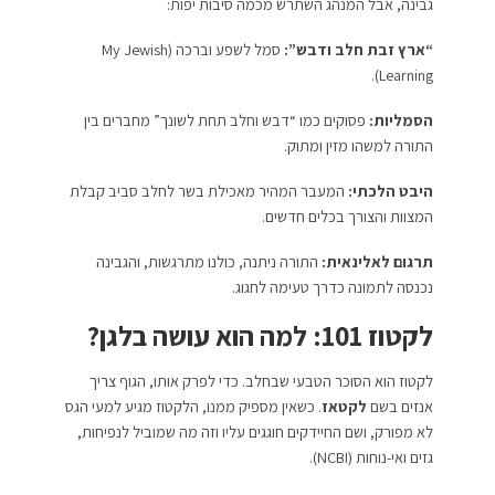
גבינה, אבל המנהג השתרש מכמה סיבות יפות:
“ארץ זבת חלב ודבש”:
סמל לשפע וברכה (My Jewish
Learning).
הסמליות:
פסוקים כמו “דבש וחלב תחת לשונך” מחברים בין
התורה למשהו מזין ומתוק.
היבט הלכתי:
המעבר המהיר מאכילת בשר לחלב סביב קבלת
המצוות והצורך בכלים חדשים.
תרגום לאלינאית:
התורה ניתנה, כולנו מתרגשות, והגבינה
נכנסה לתמונה כדרך טעימה לחגוג.
לקטוז 101: למה הוא עושה בלגן?
לקטוז הוא הסוכר הטבעי שבחלב. כדי לפרק אותו, הגוף צריך
אנזים בשם
לקטאז
. כשאין מספיק ממנו, הלקטוז מגיע למעי הגס
לא מפורק, ושם החיידקים חוגגים עליו וזה מה שמוביל לנפיחות,
גזים ואי-נוחות (NCBI).