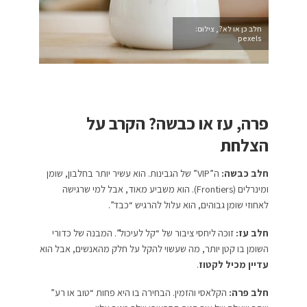
חלב כן או לא?, צילום:
pexels
פרה, עז או כבשה? הקרב על
הצלחת
חלב כבשה:
ה”VIP” של הגבינות. הוא עשיר יותר בחלבון, שומן
ומינרלים (Frontiers). הוא משביע מאוד, אבל למי שרגישה
לאחוזי שומן גבוהים, הוא עלול להרגיש “כבד”.
חלב עז:
זוכה ליחסי ציבור של “קל לעיכול”. המבנה של כדורי
השומן בו קטן יותר, מה שעשוי להקל על חלק מהאנשים, אבל הוא
עדיין מכיל לקטוז
.
חלב פרה:
הקלאסי והזמין. הבחירה בו היא פחות “טוב או רע”