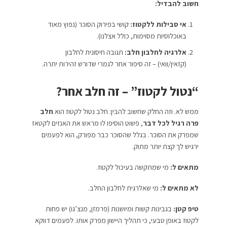
חשוב להבדיל:
אי סבילות ללקטוז:
קושי בפירוק הסוכר (נפוץ מאוד
באוכלוסיות מסוימות, כולל אצלנו).
אלרגיה לחלבון חלב:
תגובה חיסונית לחלבון
(קזאין/וואי) – זה סיפור אחר לגמרי שדורש זהירות יתרה.
“נטול לקטוז” – זה חלב אחר?
ממש לא. וזה החלק שחשוב להבין: חלב נטול לקטוז הוא
חלב
פרה רגיל לכל דבר
, פשוט הוסיפו לו מראש את האנזים לקטאז
שמפרק את הסוכר. בגלל שהסוכר כבר מפורק, הוא לפעמים
ירגיש לך קצת יותר מתוק.
מתאים ל:
מי שמתקשה בעיכול לקטוז.
לא מתאים ל:
מי שאלרגית לחלבון החלב.
טיפ קטן:
בגבינות קשות ומיושנות (פרמזן, מנצ’גו) יש פחות
לקטוז באופן טבעי, כי תהליך היישון מפרק אותו. לפעמים דווקא