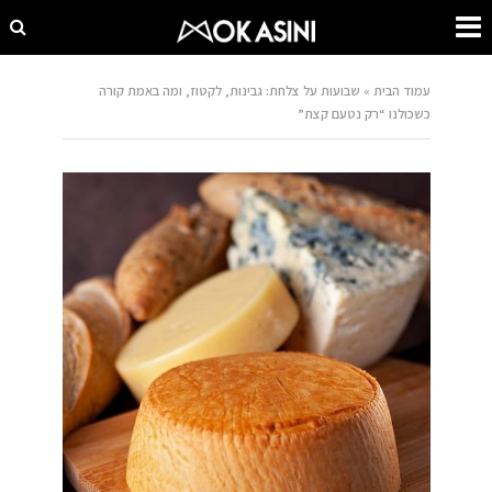
עמוד הבית
»
שבועות על צלחת: גבינות, לקטוז, ומה באמת קורה
כשכולנו “רק נטעם קצת”