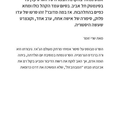
בסינמטק תל אביב. בסיום עמד הקהל כולו ומחא
כפיים בהתלהבות. אז במה מדובר? זהו סרטו של עדו
פלוק, סיפורה של אישה אחת, ערב אחד, וקונצרט
שעשה היסטוריה.
מאת שרי זומר
הסרט מבוסס על סיפור אמיתי מרתק מעולם הג’אז. גיבורתו היא
ורה ברנדס הגרמנייה. הסרט נפתח במסיבת יום הולדתה, ביתה
הומה אדם, אך האב לוקח את רשות הדיבור ומביע בקול רם את
אכזבתו מבתו “המבוזבזת”, שלא המשיכה את דרכו כרופאת
שיניים מכובדת.
צילום: באדיבות סרטי