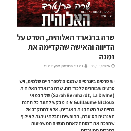
פוסטר, צילום: באדיבות
עדן סינמה
שרה ברנארד האלוהית, הסרט על
הדיווה והאישה שהקדימה את
זמנה
25/06/2026
גרנדיר פרוכטמן ייעוץ ארגוני
יש סרטים ביוגרפיים שמנסים לספר חיים שלמים, ויש
סרטים שבוחרים ללכוד רוח. שרה ברנארד האלוהית
(Sarah Bernhardt, La Divine) של הבמאי
Guillaume Nicloux אינו מבקש לתעד כל תחנה
בחייה של השחקנית האגדית, אלא להתקרב אל
האנרגיה הסוערת, החופשית והבלתי ניתנת לאילוף
שהפכה את דמותה לאחת הנשים המשפיעות
בתרבות המערבית.