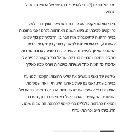
מטר של חוטים (!) כדי להפיק את הדימוי של הסוואנה בגודל
הרצוי.
זאבי הוא גם אקטיביסט סביבתי ומתגייס באופן תדיר למען
פרויקטים סביבתיים. בשש השנים האחרונות נלחם זאבי בתוכנית
בנייה הרסנית שתוכננה לשטח הבר בין הרצליה לקיבוץ שפיים.
לאחרונה, זכו הוא ושותפיו למאבק בפסק דין תקדימי בבית
המשפט העליון. להישג זה עשויה להיות השפעה ארוכת טווח על
תהליכי התכנון והבנייה במדינת ישראל בכל הקשור לבנייה על
אדמות מזוהמות מחד ועשירות באוצרות וערכי טבע מאידך.
צילומיו של זאבי מעטרים את שלטי החוצות והקמפיין למניעת
בנייה בשטח. זאבי גם פעיל בארגון הקנייתי NRT שמשימתו
העיקרית היא לאפשר את שגשוג חיות הבר לצד שיפור חייהם של
התושבים המקומיים. הארגון פועל באמצעות חינוך, הסברה
ומציאת פתרונות כלכליים ברי קיימא לפרנסת התושבים שימנעו
הרג בעלי חיים וכריתת יערות.