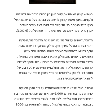
בגופו – קוטע הצופה את קשר העין בין החיות הנחבאות לרוכלים
ולקונים. באופן מטפורי, ניתן לחשוב על הצופה כעל מי שנמצא על
רצף הזמן הנמתח בין הדימויים של זאבי. לצד מיצב הצילום
יוקרן סרט תיעודי שמתאר את שיטת ההדפסה על נול (LOOM).
הדפסת דימויים על נולי אריגה היא שיטת הדפסה אותה פיתח
זאבי בעצמו ושכלל לאורך זמן, כחלק ממחקר רב שנים שהוא
עורך בנושא הדפסה על חומרים שונים והחיפוש אחר מצע
המתאים לדימויים שהם חלק ממארג טבעי ומסורתי. בתחילת
הדרך הדפיס זאבי את הדימויים על ניירות עבים שהקנו לצילום
מראה מחוספס, ולאחר מכן החל בניסיונותיו עם סוגים רבים של
חוטים כדי לבדוק אילו יספגו את הדיו באופן מיטבי עד שהגיע
לתוצאה שהשביעה את רצונו.
עבודת הנול של זאבי מפגישה ומאחדת על ציר הזמן טכניקת
טוויה עתיקה בת יותר מ-6,000 שנה יחד עם טכניקת הדפסה בת
זמננו: מארג חוטי של שתי ללא ערב. לצורך הדפסת קיר הסוואנה
, בכוונת רמי זאבי לבנות נול גדול במיוחד ולהשתמש בכ-8000