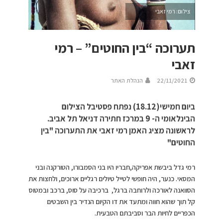
צילום: רמי זאבי
תערוכה “בין החוטים” – רמי
זאבי
22/11/2021
הנהלת האתר
ביום חמישי(18.12) נפתח פסטיבל הצילום
הבינלאומי ה- 9 במרכז חתירה דניאל תל אביב.
לראשונה מציג האמן רמי זאבי את התערוכה "בין
החוטים"
רמי גדל ביבשת אפריקה,חבריו היו בני הסמבורו, הטורקנה ובני
המסאי. כנער, היה חופשי לטייל טיולים רגליים ארוכים, ולחצות את
הסוואנה לאורכה ולרוחבה ברגל, ברכיבה על סוס, ברכב ובמטוס
קל תוך שהוא חווה ומתעד את דו הקיום הנדיר בין השבטים
הכפריים לחיות הבר וסביבתם הטבעית.