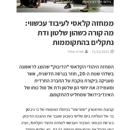
צילום: אורי רובינשטיין
ממחזה קלאסי לעיבוד עכשווי:
מה קורה כשהון שלטון ודת
נתקלים בהתקוממות
21/11/2021
מוריה אופיר
המחזה היהודי הקלאסי "הדיבוק" שהוצג לראשונה
בשלהי שנות ה-20, חוזר בגרסה חדשנית, אשר
מעניקה ביקורת נוקבת על החברה החרדית
ומעמידה את יחסי הון שלטון ודת אל מול כוחו של
האינדיבידואל שמחליט להתקומם.
קבוצת התיאטרון “סמרטוט” בניהולו האמנותי של בי גיבסון
בר-אל העלתה ביום שלישי בשבוע שעבר את ההצגה הדיבוק-
בגרסת הבמאי. העיבוד העכשווי למחזה היהודי הקלאסי, הציג
בפני הקהל את מבחן יחסי הכוחות בין דת, הון, שלטון והיחיד