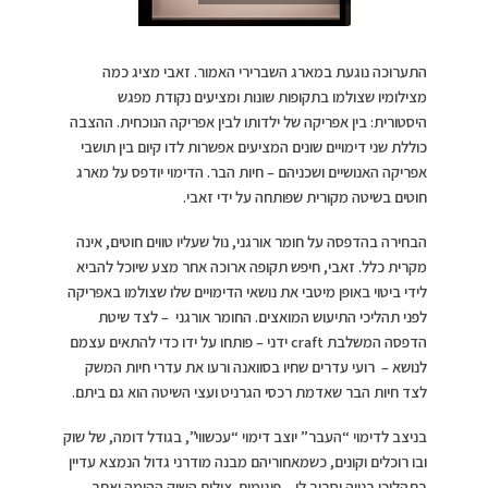
התערוכה נוגעת במארג השברירי האמור. זאבי מציג כמה
מצילומיו שצולמו בתקופות שונות ומציעים נקודת מפגש
היסטורית: בין אפריקה של ילדותו לבין אפריקה הנוכחית. ההצבה
כוללת שני דימויים שונים המציעים אפשרות לדו קיום בין תושבי
אפריקה האנושיים ושכניהם – חיות הבר. הדימוי יודפס על מארג
חוטים בשיטה מקורית שפותחה על ידי זאבי.
הבחירה בהדפסה על חומר אורגני, נול שעליו טווים חוטים, אינה
מקרית כלל. זאבי, חיפש תקופה ארוכה אחר מצע שיוכל להביא
לידי ביטוי באופן מיטבי את נושאי הדימויים שלו שצולמו באפריקה
לפני תהליכי התיעוש המואצים. החומר אורגני – לצד שיטת
הדפסה המשלבת craft ידני – פותחו על ידו כדי להתאים עצמם
לנושא – רועי עדרים שחיו בסוואנה ורעו את עדרי חיות המשק
לצד חיות הבר שאדמת רכסי הגרניט ועצי השיטה הוא גם ביתם.
בניצב לדימוי “העבר” יוצב דימוי “עכשווי”, בגודל דומה, של שוק
ובו רוכלים וקונים, כשמאחוריהם מבנה מודרני גדול הנמצא עדיין
בתהליכי בנייה וסביב לו – פיגומים. צילום השוק ההומה ואתר