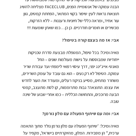
הבנה עמוקה של אנטומיית הפנים, FACECLUB מצליחה להשיג
תוצאות נראות לעין: שיפור בקווי המתאר, הפחתת קמטים, גוון
עור אחיד, ומראה כללי של חיוניות ורעננות – ללא הזרקות,
מכשירים או חומרים חודרניים. כן כן…כמו שאתן שומעות !!!
אבי: אז מה בעצם קורה בטיפול?
מאיה ומיכל: בכל טיפול, המטפלת מבצעת סדרת טכניקות
ייחודיות שמבוססות על גישות מעולמות שונים – החל
מאנטי-אייג’ינג יפני, דרך עיסוי רפואי לימפתי ועד עבודת שריר
עמוקה. הטיפול לא רק נעים – הוא גם עובד על עומק השרירים,
משחרר מתחים, מסייע בניקוז רעלים, ומעודד את העור לחדש
את עצמו. התוצאה? גבות מתרוממות, קו לסת מתעצב, קמטי
הבעה מרוככים, והתחושה הכללית – כמו אחרי שבוע של שינה
טובה.
אבי: ומה עם שיתוף הפעולה עם מלון נורמן?
מאיה ומיכל: ״שיתוף הפעולה עם מלון נורמן נולד מתוך התאמה
ערכית,” הן מסבירות. המלון, מהיוקרתיים בישראל, מקפיד על