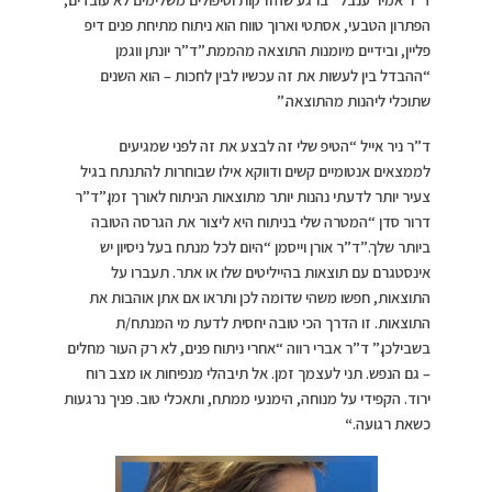
הפתרון הטבעי, אסתטי וארוך טווח הוא ניתוח מתיחת פנים דיפ
פליין, ובידיים מיומנות התוצאה מהממת.”ד”ר יונתן ווגמן
“ההבדל בין לעשות את זה עכשיו לבין לחכות – הוא השנים
שתוכלי ליהנות מהתוצאה.”
ד”ר ניר אייל “הטיפ שלי זה לבצע את זה לפני שמגיעים
לממצאים אנטומיים קשים ודווקא אילו שבוחרות להתנתח בגיל
צעיר יותר לדעתי נהנות יותר מתוצאות הניתוח לאורך זמן.”ד”ר
דרור סדן “המטרה שלי בניתוח היא ליצור את הגרסה הטובה
ביותר שלך.”ד”ר אורן וייסמן “היום לכל מנתח בעל ניסיון יש
אינסטגרם עם תוצאות בהייליטים שלו או אתר. תעברו על
התוצאות, חפשו משהי שדומה לכן ותראו אם אתן אוהבות את
התוצאות. זו הדרך הכי טובה יחסית לדעת מי המנתח/ת
בשבילכן.” ד”ר אברי רווה “אחרי ניתוח פנים, לא רק העור מחלים
– גם הנפש. תני לעצמך זמן. אל תיבהלי מנפיחות או מצב רוח
ירוד. הקפידי על מנוחה, הימנעי ממתח, ותאכלי טוב. פניך נרגעות
כשאת רגועה.
“