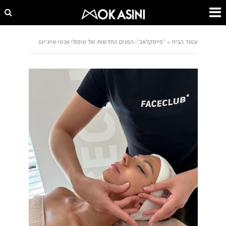
עמוד הבית
»
״פייסקלאב״: הפנים החדשות של טיפולי אנטי-אייג’ינג