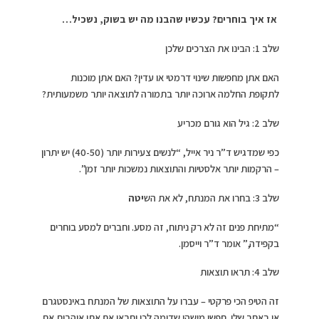
אז איך בוחרים? עכשיו שהבנו מה יש בשוק, נשכיל…
שלב 1: הבינו את הצרכים שלכן
האם אתן מחפשות שינוי דרמטי או עדין? האם אתן מוכנות
לתקופת החלמה ארוכה יותר בתמורה לתוצאה יותר משמעותית?
שלב 2: גיל הוא גורם מכריע
כפי שמדגיש ד”ר ניר אייל, “לנשים צעירות יותר (40-50) יש יתרון
– הרקמות יותר אלסטיות והתוצאות נמשכות יותר זמן”.
שלב 3: בחרו את המנתח, לא את הש
יטה
“מתיחת פנים זה לא רק ניתוח, זה מסע. וחברים למסע בוחרים
בקפידה,” אומר ד”ר וייסמן.
שלב 4: תראו תוצאות
זה הטיפ הכי פרקטי – עברו על התוצאות של המנתח באינסטגרם
או באתר שלו. חפשו מישהי שדומה לכן ותראו אם אתן אוהבות את