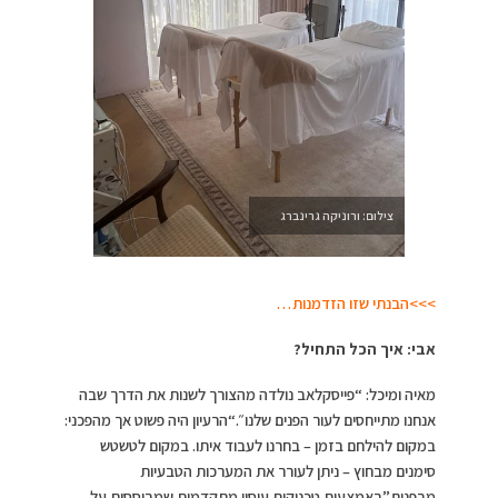
צילום: ורוניקה גרינברג
>>>הבנתי שזו הזדמנות…
אבי: איך הכל התחיל?
מאיה ומיכל: “פייסקלאב נולדה מהצורך לשנות את הדרך שבה
אנחנו מתייחסים לעור הפנים שלנו״.“הרעיון היה פשוט אך מהפכני:
במקום להילחם בזמן – בחרנו לעבוד איתו. במקום לטשטש
סימנים מבחוץ – ניתן לעורר את המערכות הטבעיות
מבפנים.”באמצעות טכניקות עיסוי מתקדמות שמבוססות על