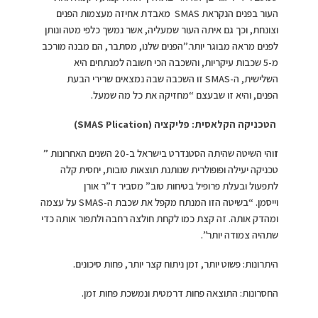
העור בפנים הנקראת SMAS מאבדת אחיזה מעצמות הפנים
וצונחת, וכך גם איתה העור שמעליה, אשר נמשך כלפי מטה ונותן
לפנים מראה מבוגר יותר.”הפנים שלנו, מסתבר, הם מבנה מורכב
מ-5 שכבות עיקריות, והשכבה הכי חשובה למנתחים היא
השלישית, ה-SMAS זו השכבה שבה נמצאים שרירי הבעת
הפנים, והיא זו שבעצם “מחזיקה את כל מה שמעל.
הטכניקה הקלאסית: פליקציה
(SMAS Plication)
ז
והי השיטה שהיתה הסטנדרט בישראל ב-20 השנים האחרונות ”
טכניקה יעילה ופופולרית שנותנת תוצאות טובות, יחסית קלה
לתפעול ובעלת פרופיל בטיחות טוב” מסביר ד”ר אורן
וייסמן. “בשיטה הזו המנתח מקפל את שכבת ה-SMAS על עצמה
ומהדק אותה. זה קצת כמו לקחת חולצה רחבה ולתפור אותה כדי
שתהיה צמודה יותר”.
היתרונות: פשוט יותר, זמן ניתוח קצר יותר, פחות סיכונים.
החסרונות: התוצאה פחות דרמטית ונמשכת פחות זמן.