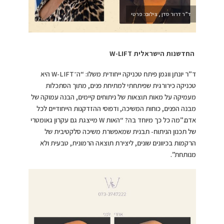
ד”ר דרור סדן , צילום: פרטי
החדשנות הישראלית
W-LIFT
ד”ר יונתן ווגמן פיתח טכניקה ייחודית משלו: “ה־W-LIFT היא
טכניקה כירורגית שפיתחתי למתיחת פנים, מתוך הסתכלות
מעמיקה על מאות תוצאות של ניתוחים קיימים, הבנה עמוקה של
מבנה הפנים, כוחות המשיכה, ודפוסי ההזדקנות הייחודיים לכל
אדם.”מה כל כך מיוחד בה? “האות W מייצגת גם עקרון גאומטרי
של תכנון הניתוח- תבנית שמאפשרת משיכה סלקטיבית של
הרקמות בכיוונים שונים, ליצירת תוצאה הרמונית, טבעית ולא
מנותחת”.