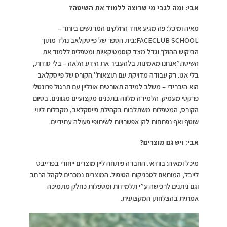
אבי: ומה לגבי מי שרוצה ללמוד את השיטה?
מאיה ומיכל: פה מגיע אחד החלקים המרגשים ביותר –
FACECLUB SCHOOL:בית הספר של פייסקלאב נולד מתוך
הביקוש ההולך וגדל מצד קוסמטיקאיות ומטפלים ללמוד את
השיטה.”אנחנו מאמינות בלהעביר את הידע הלאה – בלי סודות,
בלי אגו. רק עבודה מדויקת עם תוצאות”.הקורס של פייסקלאב
הוא היברידי – משלב למידה תאורטית אונליין עם תרגול פרונטלי
פרקטי מעמיק. הלמידה מלווה בתכנים מקצועיים מגוונים. בסיום
הקורס, המטפלות משתלבות בקהילת פייסקלאב, מקבלות ליווי
שוטף ואף נפתחות להן אפשרויות לשיתופי פעולה עתידיים.
אבי: ויש גם מוצרים?
מיכל ומאיה: בוודאי. החברה פיתחה ליין מוצרים ייחודי בפרייבט
לייבל, המותאם לטכניקות הטיפול. המוצרים נמכרים לקהל הרחב
וגם ניתנים לרכישה ע”י תלמידות ומטפלות כחלק מתמיכה
אמתית בהצלחתן המקצועית.