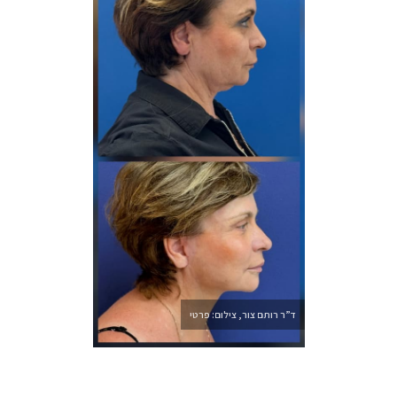
ד”ר רותם צור, צילום: פרטי