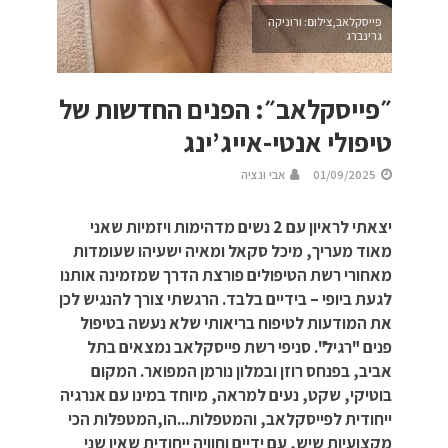
פייסקלאב,צילום: ורוניקה
גרינברג
״פייסקלאב״: הפנים החדשות של
טיפולי אנטי-אייג’ינג
01/09/2025
אבי ונציה
יצאתי לראיון עם 2 נשים מדהימות ויזמיות שאני
מאוד מעריך, מיכל סקאל ומאיה ישעיהו שעומדות
מאחורי רשת הטיפולים פורצת הדרך שמזמינה אותנו
לגעת ביופי – בידיים בלבד. הרגשתי צורך להנגיש לכן
את המודעות לטיפוח בריאותי שלא נעשה בטיפול
פנים "רגיל". סניפי רשת פייסקלאב נמצאים בתל
אביב, בפנחס רוזן ובמלון נורמן המפואר. המקום
בוטיקי, שקט, נעים למראה, מיוחד במינו עם אנרגיה
ייחודית לפייסקלאב, והמטפלות...הו,המטפלות הכי
מקצועיות שיש, עם ידיים וחוויה ייחודית שאין שני