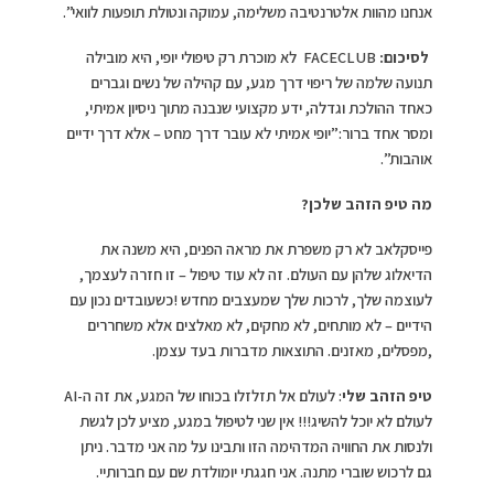
אנחנו מהוות אלטרנטיבה משלימה, עמוקה ונטולת תופעות לוואי”.
לסיכום:
FACECLUB לא מוכרת רק טיפולי יופי, היא מובילה
תנועה שלמה של ריפוי דרך מגע, עם קהילה של נשים וגברים
כאחד ההולכת וגדלה, ידע מקצועי שנבנה מתוך ניסיון אמיתי,
ומסר אחד ברור:”יופי אמיתי לא עובר דרך מחט – אלא דרך ידיים
אוהבות”.
מה טיפ הזהב שלכן?
פייסקלאב לא רק משפרת את מראה הפנים, היא משנה את
הדיאלוג שלהן עם העולם. זה לא עוד טיפול – זו חזרה לעצמך,
לעוצמה שלך, לרכות שלך שמעצבים מחדש !כשעובדים נכון עם
הידיים – לא מותחים, לא מחקים, לא מאלצים אלא משחררים
,מפסלים, מאזנים. התוצאות מדברות בעד עצמן.
טיפ הזהב שלי
: לעולם אל תזלזלו בכוחו של המגע, את זה ה-AI
לעולם לא יוכל להשיג!!! אין שני לטיפול במגע, מציע לכן לגשת
ולנסות את החוויה המדהימה הזו ותבינו על מה אני מדבר. ניתן
גם לרכוש שוברי מתנה. אני חגגתי יומולדת שם עם חברותיי.