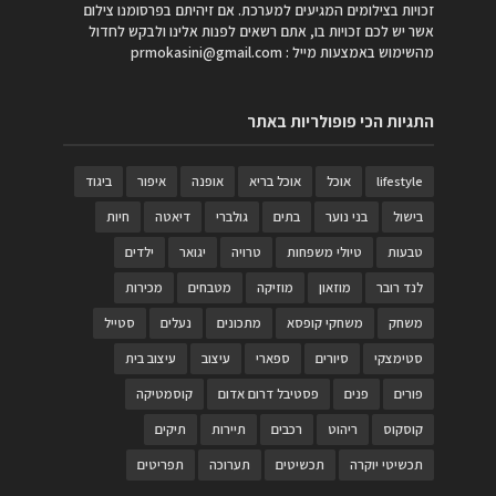
זכויות בצילומים המגיעים למערכת. אם זיהיתם בפרסומנו צילום
אשר יש לכם זכויות בו, אתם רשאים לפנות אלינו ולבקש לחדול
מהשימוש באמצעות מייל :
prmokasini@gmail.com
התגיות הכי פופולריות באתר
lifestyle
אוכל
אוכל בריא
אופנה
איפור
ביגוד
בישול
בני נוער
בתים
גולברי
דיאטה
חיות
טבעות
טיולי משפחות
טרויה
יגואר
ילדים
לנד רובר
מוזאון
מוזיקה
מטבחים
מכירות
משחק
משחקי קופסא
מתכונים
נעלים
סטייל
סטימצקי
סיורים
ספארי
עיצוב
עיצוב בית
פורים
פנים
פסטיבל דרום אדום
קוסמטיקה
קוסקוס
ריהוט
רכבים
תיירות
תיקים
תכשיטי יוקרה
תכשיטים
תערוכה
תפריטים