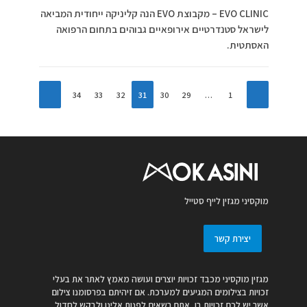
EVO CLINIC – מקבוצת EVO הנה קליניקה ייחודית המביאה
לישראל סטנדרטיים אירופאיים גבוהים בתחום הרפואה
האסתטית.
34
33
32
31
30
29
…
1
מוקסיני מגזין לייף סטייל
יצירת קשר
מגזין מוקסיני מכבד זכויות יוצרים ועושה מאמץ לאתר את בעלי
זכויות בצילומים המגיעים למערכת. אם זיהיתם בפרסומנו צילום
אשר יש לכם זכויות בו, אתם רשאים לפנות אלינו ולבקש לחדול