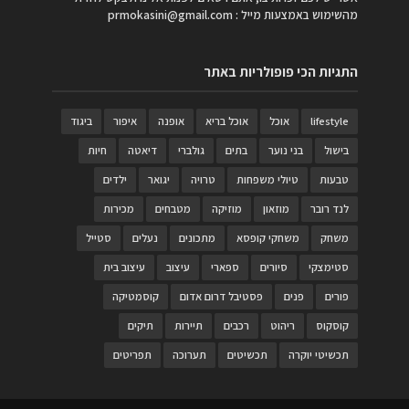
מהשימוש באמצעות מייל :
prmokasini@gmail.com
התגיות הכי פופולריות באתר
lifestyle
אוכל
אוכל בריא
אופנה
איפור
ביגוד
בישול
בני נוער
בתים
גולברי
דיאטה
חיות
טבעות
טיולי משפחות
טרויה
יגואר
ילדים
לנד רובר
מוזאון
מוזיקה
מטבחים
מכירות
משחק
משחקי קופסא
מתכונים
נעלים
סטייל
סטימצקי
סיורים
ספארי
עיצוב
עיצוב בית
פורים
פנים
פסטיבל דרום אדום
קוסמטיקה
קוסקוס
ריהוט
רכבים
תיירות
תיקים
תכשיטי יוקרה
תכשיטים
תערוכה
תפריטים