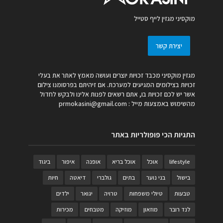
מוקסיני מגזין לייף סטייל
יצירת קשר
מגזין מוקסיני מכבד זכויות יוצרים ועושה מאמץ לאתר את בעלי
זכויות בצילומים המגיעים למערכת. אם זיהיתם בפרסומנו צילום
אשר יש לכם זכויות בו, אתם רשאים לפנות אלינו ולבקש לחדול
מהשימוש באמצעות מייל :
prmokasini@gmail.com
התגיות הכי פופולריות באתר
lifestyle
אוכל
אוכל בריא
אופנה
איפור
ביגוד
בישול
בני נוער
בתים
גולברי
דיאטה
חיות
טבעות
טיולי משפחות
טרויה
יגואר
ילדים
לנד רובר
מוזאון
מוזיקה
מטבחים
מכירות