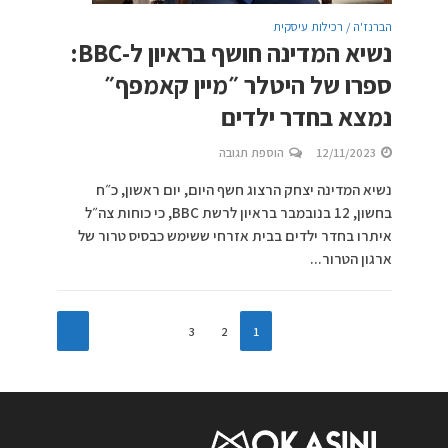
הברנז'ה / רכילות עיסקית
נשיא המדינה חושף בראיון ל-BBC:
ספרו של היטלר ״מיין קאמפף״
נמצא בחדר ילדים
12/11/2023
הוספת תגובה
נשיא המדינה יצחק הרצוג חשף היום, יום ראשון, כ״ח
בחשון, 12 בנובמבר בראיון לרשת BBC, כי כוחות צה״ל
איתרו בחדר ילדים בבית אזרחי ששימש כבסיס טרור של
ארגון הטרור...
3
2
1