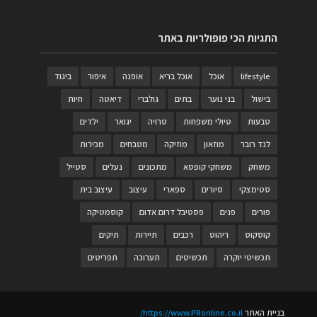
התגיות הכי פופולריות באתר
lifestyle
אוכל
אוכל בריא
אופנה
איפור
ביגוד
בישול
בני נוער
בתים
גולברי
דיאטה
חיות
טבעות
טיולי משפחות
טרויה
יגואר
ילדים
לנד רובר
מוזאון
מוזיקה
מטבחים
מכירות
משחק
משחקי קופסא
מתכונים
נעלים
סטייל
סטימצקי
סיורים
ספארי
עיצוב
עיצוב בית
פורים
פנים
פסטיבל דרום אדום
קוסמטיקה
קוסקוס
ריהוט
רכבים
תיירות
תיקים
תכשיטי יוקרה
תכשיטים
תערוכה
תפריטים
בניית האתר
https://www.PRonline.co.il/