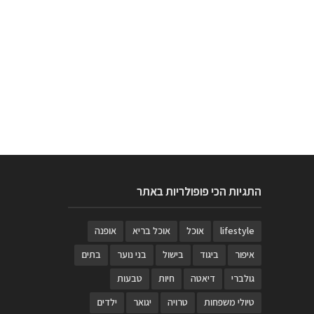
התגיות הכי פופולריות באתר
lifestyle
אוכל
אוכל בריא
אופנה
איפור
ביגוד
בישול
בני נוער
בתים
גולברי
דיאטה
חיות
טבעות
טיולי משפחות
טרויה
יגואר
ילדים