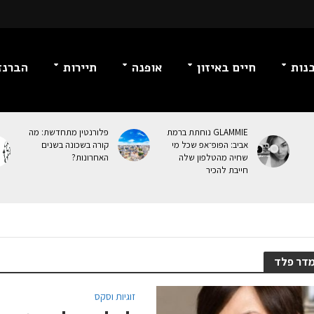
נות
חיים באיזון
אופנה
תיירות
הברנז
GLAMMIE נוחתת ברמת
פלורנטין מתחדשת: מה
אביב: הפופ־אפ שכל מי
קורה בשכונה בשנים
שחיה מהטלפון שלה
האחרונות?
חייבת להכיר
דר פלד
זוגיות וסקס