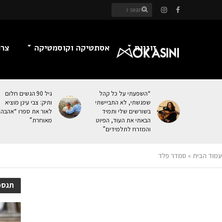
זוגיות
אסתטיקה וקוסמטיקה
צרכ
“השפעתי על כל קהל
גיל 90 הגשים חלום
שפגשתי, לא התביישתי
ותיק: צבי עינן מוציא
בשורשים שלי ותמיד
לאור את ספרו “אהבה
הבאתי את העוּד, הפיוט
מאוחרת”
והמזרח לתלמידים”
עמוד הבית
»
סמדר פלד
תגסמ