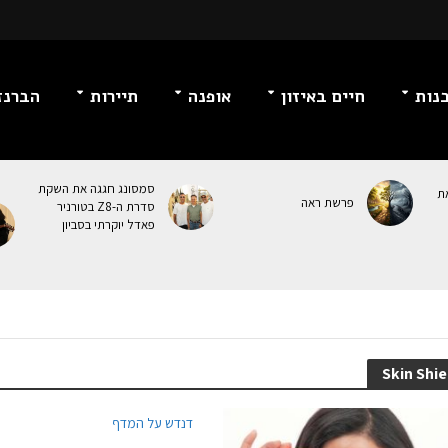
נות
חיים באיזון
אופנה
תיירות
הברנז
סמסונג חגגה את השקת
ת
פרשת ראה
סדרת ה-Z8 בטורניר
פאדל יוקרתי בסביון
דנדש על המדף