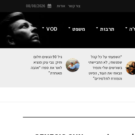
צור קשר
אודות
08/08/2026
’ה
תרבות
משפט
VOD
“השפעתי על כל קהל
גיל 90 הגשים חלום
שפגשתי, לא התביישתי
ותיק: צבי עינן מוציא
בשורשים שלי ותמיד
לאור את ספרו “אהבה
הבאתי את העוּד, הפיוט
מאוחרת”
והמזרח לתלמידים”