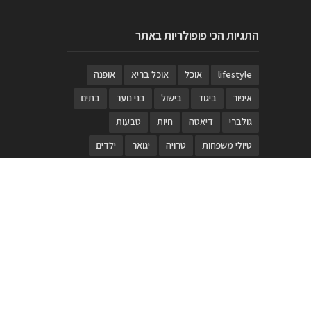
התגיות הכי פופולריות באתר
lifestyle
אוכל
אוכל בריא
אופנה
איפור
ביגוד
בישול
בני נוער
בתים
גולברי
דיאטה
חיות
טבעות
טיולי משפחות
טרויה
יגואר
ילדים
לנד רובר
מוזאון
מוזיקה
מטבחים
מכירות
משחק
משחקי קופסא
מתכונים
נעלים
סטייל
סטימצקי
סיורים
ספארי
עיצוב
עיצוב בית
פורים
פנים
פסטיבל דרום אדום
קוסמטיקה
קוסקוס
ריהוט
רכבים
תיירות
תיקים
תכשיטי יוקרה
תכשיטים