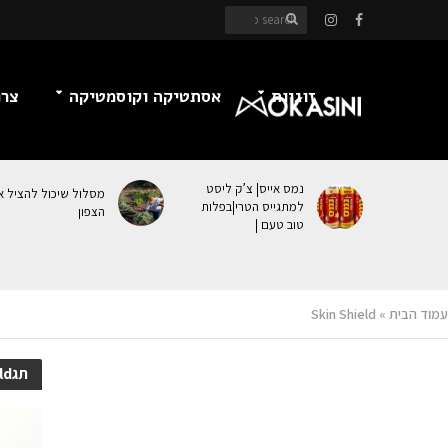
זוגיות
אסתטיקה וקוסמטיקה
צרכ
נמס אייס| צ’ק ליסט
מסלול שיכול להציל א
למתגייס הטרי|בפלות
הצפון
טוב טעם |
עמוד הבית
»
Skin Shield
תגSkin Shield