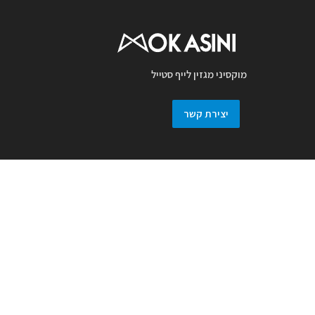
מוקסיני מגזין לייף סטייל
יצירת קשר
מגזין מוקסיני מכבד זכויות יוצרים ועושה מאמץ
לאתר את בעלי זכויות בצילומים המגיעים
למערכת. אם זיהיתם בפרסומנו צילום אשר יש
לכם זכויות בו, אתם רשאים לפנות אלינו ולבקש
לחדול מהשימוש באמצעות מייל :
prmokasini@gmail.com