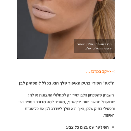
טרנד השפתון הלבן, איפור
ירין שחף צילום: יח’צ
>>>יקב במרכז…
ה”אס” הסודי בתיק האיפור שלך הוא בכלל ליפסטיק לבן
חשבתן שהשפתון הלבן שייך רק למסלולי התצוגות או לחג
שבועות? תחשבו שוב. ירין שחף, ,מסביר למה מדובר במוצר הכי
ורסטילי בתיק שלכן, ואיך הוא הולך לשדרג לכן את כל שגרת
האיפור:
הפילטר שמעצים כל צבע