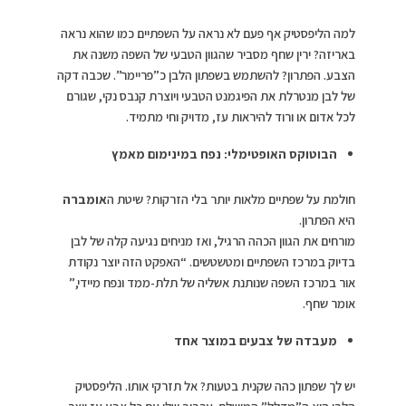
למה הליפסטיק אף פעם לא נראה על השפתיים כמו שהוא נראה
באריזה? ירין שחף מסביר שהגוון הטבעי של השפה משנה את
הצבע. הפתרון? להשתמש בשפתון הלבן כ”פריימר”. שכבה דקה
של לבן מנטרלת את הפיגמנט הטבעי ויוצרת קנבס נקי, שגורם
לכל אדום או ורוד להיראות עז, מדויק וחי מתמיד.
הבוטוקס האופטימלי: נפח במינימום מאמץ
חולמת על שפתיים מלאות יותר בלי הזרקות? שיטת ה
אומברה
היא הפתרון.
מורחים את הגוון הכהה הרגיל, ואז מניחים נגיעה קלה של לבן
בדיוק במרכז השפתיים ומטשטשים. “האפקט הזה יוצר נקודת
אור במרכז השפה שנותנת אשליה של תלת-ממד ונפח מיידי,”
אומר שחף.
מעבדה של צבעים במוצר אחד
יש לך שפתון כהה שקנית בטעות? אל תזרקי אותו. הליפסטיק