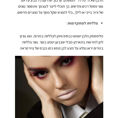
הלבן הוא ה”מדלל” המושלם. ערבוב שלו עם כל צבע עז יוצר
גווני פסטל רכים וחדשים. כך תוכלי לייצר לעצמך אינספור גוונים
של ורוד בייבי או לילך, בלי להוציא שקל נוסף על מוצרים חדשים.
צלליות למתקדמות:
הליפסטיק הלבן ישמש כבסיס איתן לצלליות בהירות. הוא גורם
להן להיראות בתארתן מבלי שצבען יטמע בעור. גווני צלליות
בהירים יראו נפלא על מצע לבן ממש כמו כנבס של ציירמראה