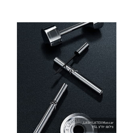
LASH LATEX Mascar,
צילום: יח"צ YSL