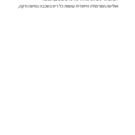
ושליטה.הפורמולה הייחודית עוטפת כל ריס בשכבה גמישה ודקה,
מסייעת לשמור על הקימור והאורך של הריסים עד 24 שעות, ללא
מריחה, ומעניקה תחושת הרמה יציבה לאורך היום. מברשת
ה־Lash-Sculpting הבלעדית של YSL Beauty כוללת 496
מיקרו־סיבים צפופים, הלוכדים כל ריס מהשורש ועד הקצה, גם
את הריסים הקצרים ביותר ליצירת מראה מופרד, מדויק וללא
גושים.