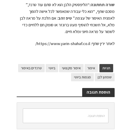
שורה תחתונה:
“הליפסטיק הלבן הוא לא סתם עוד טרנד,”
מסכם שחף, “הוא כלי עבודה שמאפשר לכל אישה להפוך
לאמנית האיפור של עצמה.”
טיפ זהב
: אם הלכת על מראה לבן
מלא, אל תשכחי להוסיף מעט ברונזר או סומק חם ללחיים כדי
לשמור על מראה חיוני ומלא חיים.
לאתר ירין שחף: https://www.yarin-shahaf.co.il/
תגיות
איפור
איפור מקצועי
ביוטי
טרנדים באיפור
שפתון לבן
מגמות ביוטי
הוספת תגובה
הוספת תגובה