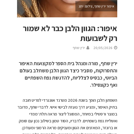
איפור ירין שחף, צילום: יחצ
איפור: הגוון הלבן כבר לא שמור
רק לשבועות
20/05/2026
ירין שחף
ירין שחף, מורה ומנהל בית הספר למקצועות האיפור
והתסרוקות, מסביר כיצד הגוון הלבן משתלב בעולם
הביוטי, כבסיס לצלליות, להדגשת נפח השפתיים
ואף כקונסילר.
השפתון הלבן הופך בשנת 2026 מטרנד אוונגרדי לפריט חובה
בתיק האיפור, ומציע דרך נועזת לביטוי אישי. לדברי שחף, מדובר
במוצר ורסטילי במיוחד, המסוגל ליצור מראה תלת־ממדי
ואשליית נפח בשפתיים. לדבריו, הסוד טמון בשילוב נכון עם סומק
או ברונזר, המאזנים את הגוון ומעניקים מראה הרמוני ומעודכן.