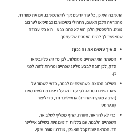
התשובה היא כן, כל עוד יודעים איך להשתמש בו. אם את מפחדת
מהמראה הלבן האטום, התחילי בשימוש בו כבסיס או לערבוב
גוונים. הליפסטיק הלבן הוא לא סתם צבע – הוא כלי עבודה
שמאפשר לך להיות האמנית של עצמך.
8.איך עושים את זה נכון?
המפתח הוא שפתיים מטופלות. לבן מדגיש כל יובש או
סדק, לכן חובה לבצע פילינג שפתיים ומריחת לחות לפני
כן.
השילוב המנצח: כשהשפתיים לבנות, כדאי לשמור על
שאר הפנים במראה נקי עם דגש על ריסים מודגשים מאוד
(הרבה מסקרה שחורה) או אייליינר חד, כדי ליצור
קונטרסט.
כדי לא להיראות חיוורת, שחף ממליץ לשלב את
השפתיים הלבנות עם צלליות דומיננטיות בשילוב אייליינר
חד. המראה שמתקבל הוא נקי, מודרני וסופר-שיקי.