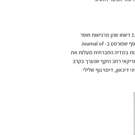
מחקר שנערך באוניברסיטת טורונטו מצא ש-70% מהנערות בגילאי 10-17 דיווחו שהן מרגישות חוסר
ביטחון כלפי גופן לאחר שצפו בתמונות של דוגמניות באינסטגרם. מחקר נוסף שפורסם ב- Journal of
מונות ערוכות במדיה החברתית מעלות את
אמריקאי רחב היקף שנערך בקרב
י דיכאון, דימוי גוף שלילי