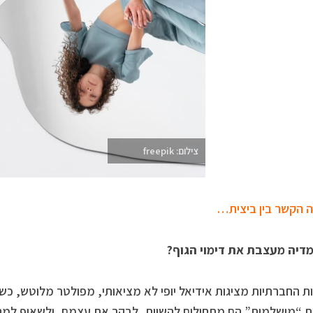
צילום: freepik
 הקשר בין ביצית…
דיה מעצבת את דימוי הגוף
?
 החברתיות מציגות אידיאל יופי לא מציאותי, מפולטר מלוטש, כשי
ת “מושלמות” הם מתחילים להשוות, לבקר את עצמם, ולשאוף למה