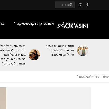
זוגיות
אסתטיקה וקוסמטיקה
צרכ
סמסונג חגגה את השקת
“השפעתי על כל קהל
סדרת ה-Z8 בטורניר
שפגשתי, לא התביישת
פאדל יוקרתי בסביון
בשורשים שלי ותמיד
הבאתי את העוּד, הפיו
והמזרח לתלמידים”
עמוד הבית
»
“אני שמנה”