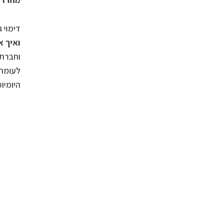
דימוי 
ואיך א
וחברתי
לעומת 
היומיומ