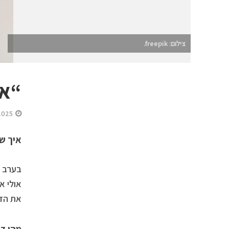
צילום: freepik.
“אנ
2025
איך שת
אולי א
את הדי
מהו די