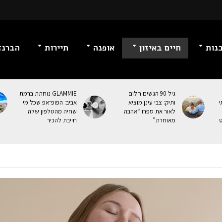
נות
חיים באיזון
אופנה
תיירות
הברנז
גיל 90 הגשים חלום
GLAMMIE נוחתת ברמת
י
ותיק: צבי עינן מוציא
אביב: הפופ־אפ שכל מי
לאור את ספרו “אהבה
שחיה מהטלפון שלה
ט
מאוחרת”
חייבת להכיר