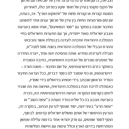
הנביאה, גדעון ואחרים מלמדים על עידן של שבטיות עם שלטון
של תקיף מקומי בעידן של חוסר שקט במרחב כולו, לאחריהן
הפוגות קצרות או קצרות פחות של “ותשקוט הארץ”. אז, כעתה,
שבטים ופורמציות החיות בין עידן של סכסוך עצים אחד למשהנו.
החיבור שכונה במחקר גם “ספר המושיעים”, אוחז אפוא בטביעת
אצבע ישראלית מאוד ייחודית, אך עם התערות הישראלים בחיי
הממלכה היהודאית שזכתה לעדנה בין נפילת אשור והכיבוש
וההרס הבבלי של הממלכה היהודאית בשנת 586 לפנה”ס,
הובילה לעריכתו מחדש. אותה מהפיכת יהוה אחד, ייצרה החדרה
של מוטיבים מוכרים של הכתיבה היאשיאנית, כתיבה המוכרת
במחקר כזרם הדויטרונומיסטי, על שם החיבור – משנה תורה –
דויטרונומוס, או כפי שמוכר לנו כספר דברים, ככל הנראה החיבור
הסדיר הראשון שנכתב בידי יאשיהו בירושלים בידי סופריו,
כאמתלה לריכוז הכח בממלכה היהודאית, ושיהווה את מה שנכיר
לימים כקורפוס המקראי. הגישה הדויטרונומיסטית הזו, ניכרת
בטביעת אצבע בה כל שליט נמדד מעתה ב”עשה הטוב” או
“עשה הרע” בעיני יהוה, יסוד שנוסף לגרעין הכתוב, במקרה זה,
הגרעין ההיסטורי של אותם מושלים ישראלים קדומים. לבסוף,
הוסף לספר שופטים, גם פרק יהודאי אחד בדמות עלילת שמשון
המתרחשת בדרום הארץ וכולל עימות עם היישות הפלשתית