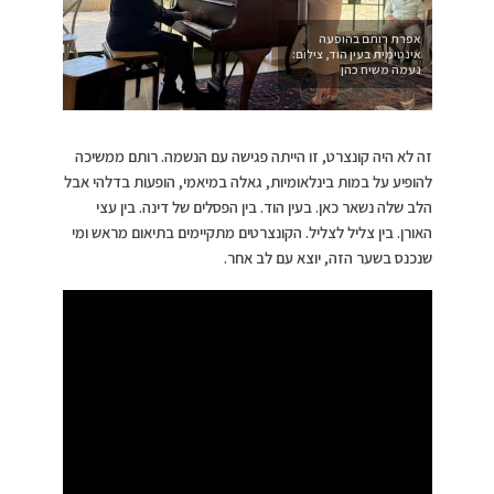
אפרת רותם בהופעה
אינטימית בעין הוד, צילום:
נעמה משיח כהן
זה לא היה קונצרט, זו הייתה פגישה עם הנשמה. רותם ממשיכה
להופיע על במות בינלאומיות, גאלה במיאמי, הופעות בדלהי אבל
הלב שלה נשאר כאן. בעין הוד. בין הפסלים של דינה. בין עצי
האורן. בין צליל לצליל. הקונצרטים מתקיימים בתיאום מראש ומי
שנכנס בשער הזה, יוצא עם לב אחר.