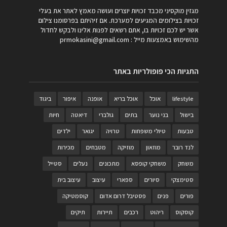
מגזין מוקסיני מכבד זכויות יוצרים ועושה מאמץ לאתר את בעלי
זכויות בצילומים המגיעים למערכת. אם זיהיתם בפרסומנו צילום
אשר יש לכם זכויות בו, אתם רשאים לפנות אלינו ולבקש לחדול
מהשימוש באמצעות מייל :
prmokasini@gmail.com
התגיות הכי פופולריות באתר
lifestyle
אוכל
אוכל בריא
אופנה
איפור
ביגוד
בישול
בני נוער
בתים
גולברי
דיאטה
חיות
טבעות
טיולי משפחות
טרויה
יגואר
ילדים
לנד רובר
מוזאון
מוזיקה
מטבחים
מכירות
משחק
משחקי קופסא
מתכונים
נעלים
סטייל
סטימצקי
סיורים
ספארי
עיצוב
עיצוב בית
פורים
פנים
פסטיבל דרום אדום
קוסמטיקה
קוסקוס
ריהוט
רכבים
תיירות
תיקים