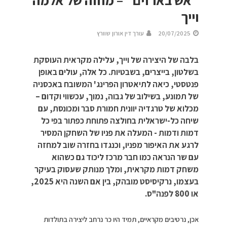
“אש בארזים” – מחזה של אלמה
וייך
20/07/2025
עורך דין אורון שוורץ
בלבה של היצירה של וייך, עלילה מקראית העוסקת
בשלטון, בייצרים, בשבטיות. כל אלה, עולים באופן
פנטסטי, כיאה לתיאטרון הפרינג' המשובח באכסניה
של תמונע, בשילוב של גבוה, נמוך, עכשווי וקדום –
מכלוא של טרגדיה יוונית חמורת סבר ומכונסת, עם
שיחה כל-ישראלית בחולצה פתוחת כפתור בפי כל
דמות ודמות - המעלה את פניו של השחקן המסיר
לרגע את האיפור מפניו, וכנגדו בחזרה שוב למחזה
עם שר הנראה כמו חבר מרכז ליכוד גם כשהוא
משחק דמות מקראית, ומלך מנותק שעסוק בעיקר
בעצמו, נרקיסיסט מובהק, בין אם השנה היא 2025,
או 800 לפנה"ס.
אכן, נרטיבים מקראיים, תמיד היו כר נרחב ליצירה בתולדות