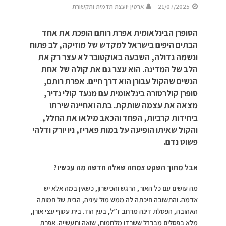
21/07/2025
ארטין יועצת תדמית ותקשורת
הסופרן הבינלאומית אפרת רותם הופכת את אחד
הבתים היפים בישראל למקדש של מוזיקה, לב פתוח
ונשמה גדולה, השבעה באוקטובר לא עצר רק את
הלב של המדינה. הוא עצר גם את קולה של אחת
הנשים שהקול עבורן הוא דרך חיים. אפרת רותם,
סופרן קולרטורה בינלאומית עם מנעד קולי נדיר,
מצאה את עצמה שותקת. בתה ואחיינה שירתו
ביחידות קרביות, הפחד והכאב מילאו את החלל,
והקול שאיתו הופיעה על במות פאריז, ניו יורק ודלהי
פשוט נדם.
אבל מתוך השקט צמחה שאלה חדשה מה עכשיו?
מה עושים עם כל האור, הרגש והכישרון, כשאין במה אלא יש
אדמה. והתשובה חיכתה לה ממש מול עיניה, הבית של חמותה
האהובה, הפסלת דינה מרחב ז”ל, בעין הוד. בית עטוף עצי אורן,
מלא בפסלים מברזל ששרדו מלחמות, שואה ותעשייה. אפרת