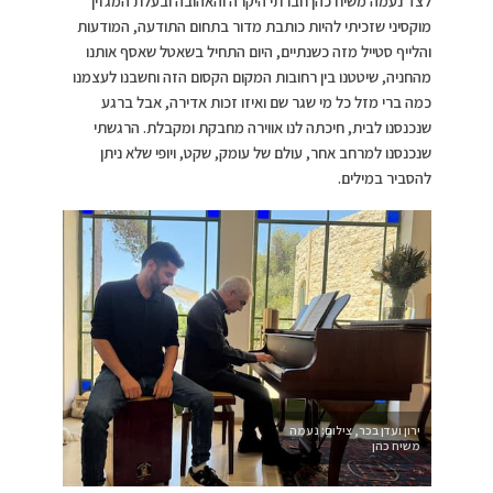
לצד נעמה משיח כהן חברתי היקרה והאהובה ובעלת המגזין
מוקסיני שזכיתי להיות כותבת מדור בתחום התודעה, המודעות
והלייף סטייל מזה כשנתיים, היום התחיל בשאטל שאסף אותנו
מהחניה, שיטטנו בין רחובות המקום הקסום הזה וחשבנו לעצמנו
כמה ברי מזל כל מי שגר שם ואיזו זכות אדירה, אבל ברגע
שנכנסנו לבית, חיכתה לנו אווירה מחבקת ומקבלת. הרגשתי
שנכנסנו למרחב אחר, עולם של עומק, שקט, ויופי שלא ניתן
להסביר במילים.
ירון ועדן בכר, צילום: נעמה
משיח כהן