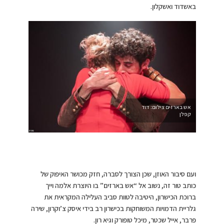
באשדוד ואשקלון.
אש בארזים צילום: דוד
קפלן
ועם סיבור האוזן, שכן הצורך לסברה, חזק מכושר האיפוק של
כותב טור זה, נשוב אל “אש בארזים” בו היוצרת אלמה וייך
ברוכת הכישרון, היטיבה לטוות סביב העלילה המקראית את
גלריית הדמויות המשוחקות בכישרון רב בידי איסק צ’וקרון, שירה
פרבר, אייל שכטר, מיכל טופורק וגיא רון.