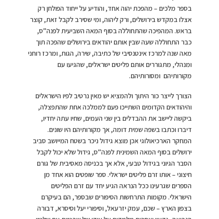
בספר מלכים – מהפכת יהוה אחד, והודיע על ייחוד הפולחן רק
אצלו במקדש בירושלים, ורק ליהוה, ומי שסירב לקבל זאת, קוצר
בראש. המהפיכה שהתחוללה בסוף המאה השביעית לפנה”ס,
כבר התחוללה שעה שבין אותם יהודאים בירושלים שהפכה תוך
מאה שנה למרכז אינטנסיבי של כתיבה, שירה, הגות, ומרכז רוחני
ומנהלי, מתגוררים אותם פליטים ישראלים, שהגיעו עם
מקורותיהם ומסורותיהם.
הצורך לייצר כור היתוך ולהמציא יש מאין נרטיב לפיו הישראלים
והיהודאים הקדומים השתייכו פעם לממלכה אחת שהתפצלה,
ביקשה ליישב את ההבדלים בין שני העמים, שחיו עתה יחדיו,
דיברו וכתבו בשפה שמית דומה, אך מקורותיהם היו שונים.
המחקר הארכיאולוגי אכן מוצא גידול ניכר בשטח המייושב סביב
ירושלים בסוף המאה השמינית לפנה”ס, גידול שלא יכול לקבל
הסבר הגיוני בגידול טבעי, אלא אך בכניסה מאסיבית של גורם
חיצוני – אותו זרם פליטים ישראלי. ספר שופטים הוא אחד מן
הספרים שגרעינו ככל הנראה הגיע יחד עם זרם הפליטים
הישראלי. מקומות התרחשות הסיפורים שבספר, הם בעיקרם
בצפון הארץ – שכם, עמק יזרעאל, וסיפורי יעל וסיסרא, דבורה