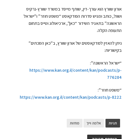
אורון שוורץ הוא עורך-דין, שותף מייסד במשרד שוורץ-נרקיס
ושות’, כותב ומגיש סדרות הפודקאסט “משפט חוזר” ו”ישראל
הראשונה” בתאגיד השידור “כאן”, ארכיאולוג וטייס בתחום
התעופה הקלה.
ניתן להאזין לפודקאסטים של אורון שוורץ, ב”כאן הסכתים”
בקישוריות:
“ישראל הראשונה”:
https://www.kan.org.il/content/kan/podcasts/p-
776284
“משפט חוזר”:
https://www.kan.org.il/content/kan/podcasts/p-8222
תגיות
אלמה וייך
מחזות
הוספת תגובה