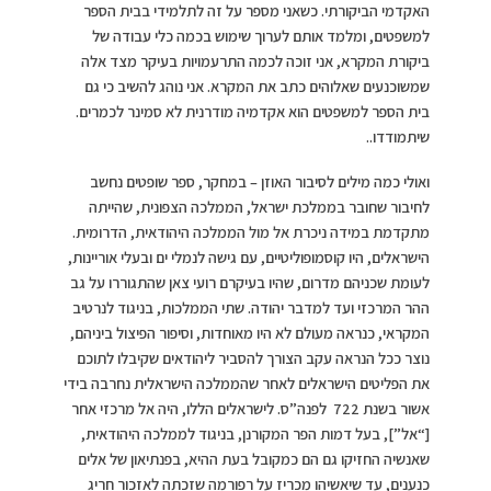
האקדמי הביקורתי. כשאני מספר על זה לתלמידי בבית הספר
למשפטים, ומלמד אותם לערוך שימוש בכמה כלי עבודה של
ביקורת המקרא, אני זוכה לכמה התרעמויות בעיקר מצד אלה
שמשוכנעים שאלוהים כתב את המקרא. אני נוהג להשיב כי גם
בית הספר למשפטים הוא אקדמיה מודרנית לא סמינר לכמרים.
שיתמודדו..
ואולי כמה מילים לסיבור האוזן – במחקר, ספר שופטים נחשב
לחיבור שחובר בממלכת ישראל, הממלכה הצפונית, שהייתה
מתקדמת במידה ניכרת אל מול הממלכה היהודאית, הדרומית.
הישראלים, היו קוסמופוליטיים, עם גישה לנמלי ים ובעלי אוריינות,
לעומת שכניהם מדרום, שהיו בעיקרם רועי צאן שהתגוררו על גב
ההר המרכזי ועד למדבר יהודה. שתי הממלכות, בניגוד לנרטיב
המקראי, כנראה מעולם לא היו מאוחדות, וסיפור הפיצול ביניהם,
נוצר ככל הנראה עקב הצורך להסביר ליהודאים שקיבלו לתוכם
את הפליטים הישראלים לאחר שהממלכה הישראלית נחרבה בידי
אשור בשנת 722 לפנה”ס. לישראלים הללו, היה אל מרכזי אחר
[“אל”], בעל דמות הפר המקורנן, בניגוד לממלכה היהודאית,
שאנשיה החזיקו גם הם כמקובל בעת ההיא, בפנתיאון של אלים
כנענים, עד שיאשיהו מכריז על רפורמה שזכתה לאזכור חריג