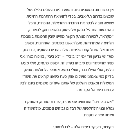
אין כמו רחוב המוסכים ביום והמועדונים העשנים בלילה של
שונצינו בדרום תל-אביב, בכדי לחוש את החתרנות החיונית
שחשה חובה לבקר את החברה הישראלית הנוכחית, והכל
באמצעות התרגיל הנושן של עיסוק בנושא רחוק, לכאורה,
“מקראי”, לכאורה מנותק הקשר מחיינו שבין ההפוגות בעוצמת
הלחימה המתרחשת מעל ראשנו בשנתיים האחרונות, ומשיב
אותנו אל המחלוקות הפנימיות של היהודים העסוקים, כדרכם,
מאז ימי גדעון ועד ימי “כן ביבי” – “לא ביבי”, בוויכוח נצחי. אני
מניח שהיסטוריונים שיביטו בעידן זה, ימשכו כתפיים, אולי מעטו
בלעג, אולי אפילו בבוז, ואולי במעט אמפטיה לחולשות אנוש,
בדיוק כפי שאנחנו מושכים אותן כעת כשאנו קוראים את סיפורי
המשילות ומאבקי השלטון של אותם שייח’ים מקומיים בינם ולבין
עצמם בישראל הקדומה.
“אש בארזים” הוא חוויה עוצמתית, טורדת מנוחה, משוחקת
נפלא ובנויה לתלפיות של רבדים גבוהים ונמוכים, מולטימדיה
ושיחה ישירה ונוקבת.
בקיצור, בעיקר בימים אלה – לכו לראות!