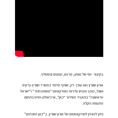
בקיצור- יופי של מופע, מרגש, מפעים ונוסטלגי.
אורון שוורץ הוא עורך-דין, שותף מייסד במשרד שוורץ-נרקיס
ושות’, כותב ומגיש סדרות הפודקאסט “משפט חוזר” ו”ישראל
הראשונה” בתאגיד השידור “כאן”, ארכיאולוג וטייס בתחום
התעופה הקלה.
ניתן להאזין לפודקאסטים של אורון שוורץ, ב”כאן הסכתים”