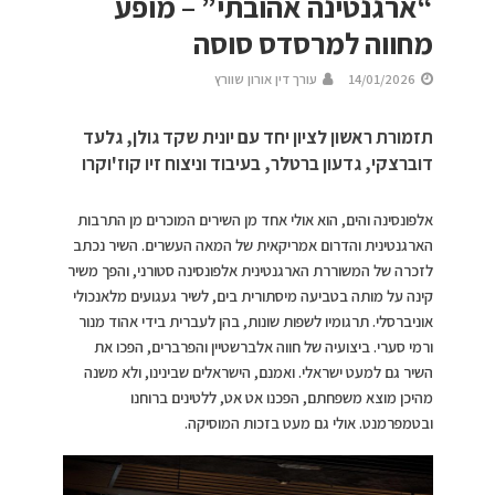
“ארגנטינה אהובתי” – מופע
מחווה למרסדס סוסה
14/01/2026
עורך דין אורון שוורץ
תזמורת ראשון לציון יחד עם יונית שקד גולן, גלעד
דוברצקי, גדעון ברטלר, בעיבוד וניצוח זיו קוז'וקרו
אלפונסינה והים, הוא אולי אחד מן השירים המוכרים מן התרבות
הארגנטינית והדרום אמריקאית של המאה העשרים. השיר נכתב
לזכרה של המשוררת הארגנטינית אלפונסינה סטורני, והפך משיר
קינה על מותה בטביעה מיסתורית בים, לשיר געגועים מלאנכולי
אוניברסלי. תרגומיו לשפות שונות, בהן לעברית בידי אהוד מנור
ורמי סערי. ביצועיה של חווה אלברשטיין והפרברים, הפכו את
השיר גם למעט ישראלי. ואמנם, הישראלים שבינינו, ולא משנה
מהיכן מוצא משפחתם, הפכנו אט אט, ללטינים ברוחנו
ובטמפרמנט. אולי גם מעט בזכות המוסיקה.