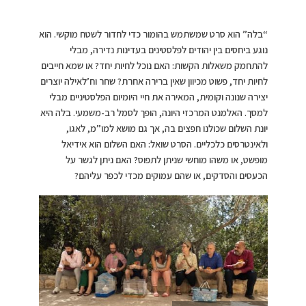
“בלה” הוא סרט שמשתמש בהומור כדי לחדור לשטח מוקשי. הוא
נוגע ביחסים בין יהודים לפלסטינים בעדינות נדירה, מבלי
להתחמק משאלות הקשות: האם נוכל לחיות יחד? או שמא חייבים
לחיות יחד, פשוט מכיוון שאין ברירה אחרת? שחר וח’לאילה יוצרים
יצירה שנונה וקומית, המאירה את חיי היומיום הפלסטיניים מבלי
למסך. האלמנט המרכזי היונה, הופך לסמל רב-משמעי. בלה היא
יונת השלום שכולנו חפצים בה, אך גם מושא למו”מ, לאגו,
ולאינטרסים כלכליים. הסרט שואל: האם השלום הוא אידיאל
מופשט, או משהו מוחשי שניתן לתפוס? האם ניתן לגשר על
הכעסים והסדקים, או שהם עמוקים מכדי לכפר עליהם?