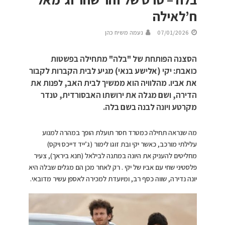
ח’לאילה
07/01/2026
נעמה משיח כהן
הסצנה הפותחת של "בלה" מתחילה בפשטות
כואבת: יקי (אלישע בנאי) מגיע לבית הקברות לקבור
את אביו. מהלוויה הוא ממשיך לבית האב, לפנות את
הדירה, ושם מגלה את ירושתו האבסורדית, טנדר
מקרטע ויונה לבנה בשם בלה.
מה שנראה תחילה כמטרד חסר תועלת הופך במהרה למנוע
עלילתי מורכב, כאשר יקי ובת זוגו לימור (ג’ייד דייכס ויקס)
מחליטים להעניק את היונה במתנה לבילאל (חנא ביראך), צעיר
פלסטיני שחי עם אביו של יקי . רק לאחר מכן הם מגלים שבלה היא
יונה נדירה, שווה כסף רב, ומיועדת למכירה לאספן עשיר מדובאי.