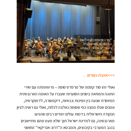
“ארגנטינה אהובתי” עם
התזמורת הסימפונית
ראשל”צ. צילום: נעמה
משיח כהן
>>>אהבת נעורים…
ואולי זהו סוד קסמה של מרסדס סוסה – מי שזוהתה עם שירי
התוגה והמחאה בשנים הסוערות שעברו על האומה הארגנטינית
המיוסרת שנעה בין הפיכות צבאיות, דיקטטורה, לדמוקרטיה,
אמנים שגלו ממנה כפי שסוסה נאלצה לגלות, ואולי גם ראויה לציון
הנקודה הישראלית בדמות עולים יהודים רבים שהגיעו
מארגנטינה, גם למדינת ישראל תוך שלא מעט מהם מתיישבים
בנגב המערבי בקיבוצים, והמבטא ה”דרונ-אנריקאי” החושני