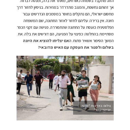
הזוג מתקבל בשמחה כאורחים, מאתר את בלה, ומנסה לברוח.
אך זהותם נחשפת, והמצב מתדרדר במהירות. בניסיון לחזור דרך
מחסום ישראלי, הם נתקלים בחוסר במסמכים הנדרשים עבור
היונה. אין ברירה: עליהם לחזור לאזור החתונה, שם המשפחה
הפלסטינית כועסת על החתונה שהתפוררה. פגישה עם זקני הכפר
מסתיימת בהחלטה: כפיצוי על הפגיעה, הם דורשים את בלה. את
המשך הסיפור אשאיר פתוח. ה
אם יצליחו להוציא את היונה
בשלום ולסגור את העסקה עם האיש מדובאי?
צילום: באדיבות “סרטי
יונייטד קינג”