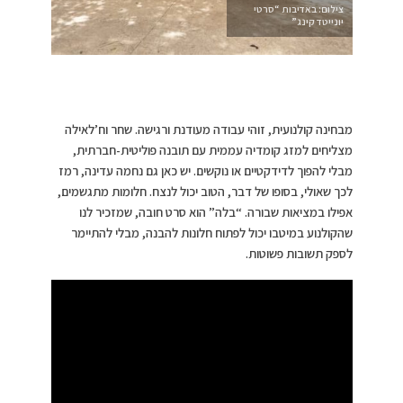
צילום: באדיבות “סרטי
יונייטד קינג”
מבחינה קולנועית, זוהי עבודה מעודנת ורגישה. שחר וח’לאילה
מצליחים למזג קומדיה עממית עם תובנה פוליטית-חברתית,
מבלי להפוך לדידקטיים או נוקשים. יש כאן גם נחמה עדינה, רמז
לכך שאולי, בסופו של דבר, הטוב יכול לנצח. חלומות מתגשמים,
אפילו במציאות שבורה. “בלה” הוא סרט חובה, שמזכיר לנו
שהקולנוע במיטבו יכול לפתוח חלונות להבנה, מבלי להתיימר
לספק תשובות פשוטות.