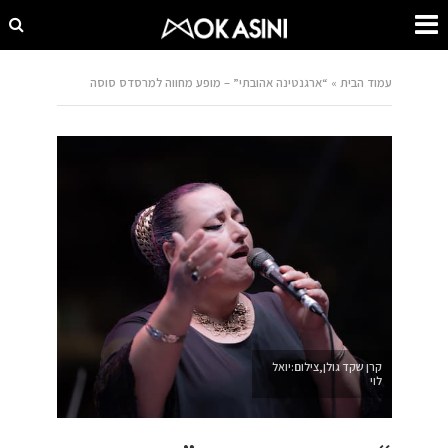
עמוד הבית
»
“ארגנטינה אהובתי” – מופע מחווה למרסדס סוסה
קרן שקד גולן,צילום:יואל
לוי