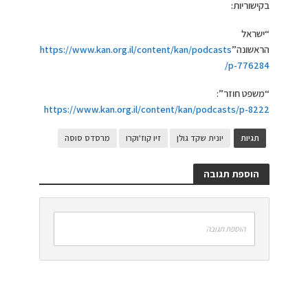
בקישוריות:
“ישראל
הראשונה”
https://www.kan.org.il/content/kan/podcasts
/p-776284
“משפט חוזר”:
https://www.kan.org.il/content/kan/podcasts/p-8222
תגיות
יונית שקד גולן
זיו קוז'וקרו
מרסדס סוסה
הוספת תגובה
הוספת תגובה