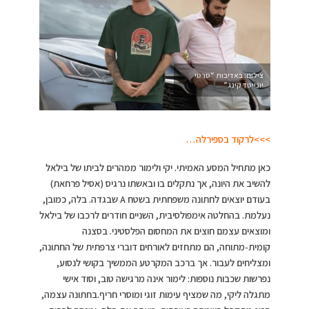
צילום: באדיבות “סרטי
יונייטד קינג”
>>>לרקוד בספירלה…
כאן מתחיל המסע האמיתי. יקי ולימור ממהרים לביתו של בילאל
להשיב את היונה, אך נתקלים בו ובאשתו נרגיס (אסיל פרחאת)
בעודם יוצאים לחתונה משפחתית בשטח A שבגדה. בלה, כמובן,
נעלמת. בהחלטה אימפולסיבית, השניים חודרים לרכבו של בילאל
ומוצאים עצמם חוצים את המחסום הפלסטיני. בסצנה
קומית-מתוחה, הם מתחזים לאורחים דוברי צרפתית של החתונה,
ומצליחים לעבור. אך ברכב המקרטע הממשיך בקושי לנסוע,
נפרשות שכבות נוספות: לימור אינה מרגישה טוב, וסוד אישי
מתגלה ליקי, מה שמציף עימות זוגי ומוסרי חריף.בחתונה עצמה,