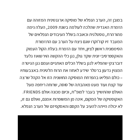
במובן זה, הערב הנפלא של מוסיקה ארגנטינית המזוהה עם
הזמרת האגדית שהלכה לעולמה בשנת 2009, העלה נימה
מהורהרת, נוסטלגית וכאובה בשלל העיבודים הנפלאים של
המעבד זיו קוז’וקרו שגם ניצח על הערב עם התזמורת
הסימפונית ראשון לציון, ויחד עם הזמרת בעלת הקול העמוק
והאקספרסיבי יונית שקד גולן, נגן כלי ההקשה הוירטואוז גלעד
דוברצקי שהפליא לנגן בשלל הכלים האתניים ועמם נגן הגיטרה
המצוין גדעון ברטלר שידע לאחוז את הרוח הלטינית באצבעותיו
– כולם הפליאו בהפרחת המוסיקה החושנית הזו אל הקהל שרצה
עוד קצת ועוד מעט מאהבתה של סוסה, שרוחה ריחפה מעל
האולם שהתשייך בעבר למופ”ת, וכיום מכונה אולם FRIENDS.
האקוסטיקה של המקום, אינה מן המשופרות אמנם, ואולם גם זו,
לא יכולה הייתה להעיב על הקסם והאסקפיזם של הערב הנפלא.