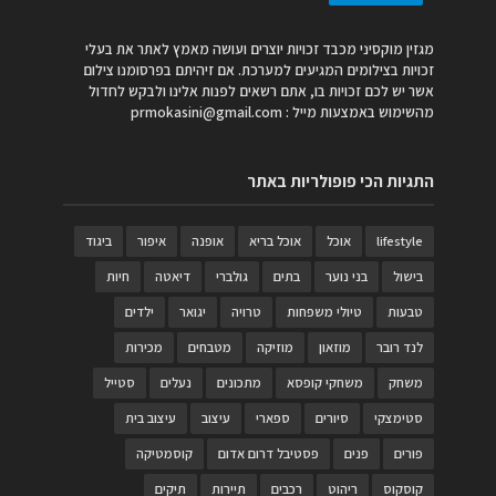
מגזין מוקסיני מכבד זכויות יוצרים ועושה מאמץ לאתר את בעלי
זכויות בצילומים המגיעים למערכת. אם זיהיתם בפרסומנו צילום
אשר יש לכם זכויות בו, אתם רשאים לפנות אלינו ולבקש לחדול
מהשימוש באמצעות מייל :
prmokasini@gmail.com
התגיות הכי פופולריות באתר
lifestyle
אוכל
אוכל בריא
אופנה
איפור
ביגוד
בישול
בני נוער
בתים
גולברי
דיאטה
חיות
טבעות
טיולי משפחות
טרויה
יגואר
ילדים
לנד רובר
מוזאון
מוזיקה
מטבחים
מכירות
משחק
משחקי קופסא
מתכונים
נעלים
סטייל
סטימצקי
סיורים
ספארי
עיצוב
עיצוב בית
פורים
פנים
פסטיבל דרום אדום
קוסמטיקה
קוסקוס
ריהוט
רכבים
תיירות
תיקים