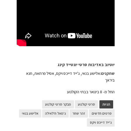
יוטיוב באדיבות סרטי יונטייד קינג
שחקנים:
אלישע בנאי, ג’ייד דייכס ויקס, אסיל פרחאת, חנא
ביראך
החל מ- 8 בינואר בבתי הקולנוע
תגיות
סרטי קולנוע
מבקר סרטי קולנוע
סרטים חדשים
זהר שחר
ג'מאל ח'לאילה
אלישע בנאי
ג'ייד דייכס ויקס