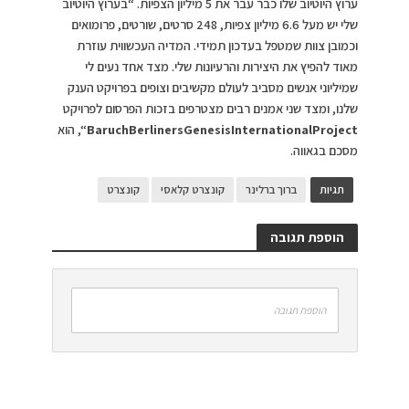
ערוץ היוטיוב שלו כבר עבר את 5 מיליון הצפיות. “בערוץ היוטיוב
שלי יש מעל 6.6 מיליון צפיות, 248 סרטים, שורטים, פרומואים
וכמובן צוות שמטפל בעדכון תמידי. המדיה העכשווית עוזרת
מאוד להפיץ את היצירות והרעיונות שלי. מצד אחד נעים לי
שמיליוני אנשים מסביב לעולם מקשיבים וצופים בפרויקט הענק
שלנו, ומצד שני אמנים רבים מצטרפים בזכות הפרסום לפרויקט
BaruchBerlinersGenesisInternationalProject
“, הוא
מסכם בגאווה.
תגיות
ברוך ברלינר
קונצרט קלאסי
קונצרט
הוספת תגובה
הוספת תגובה