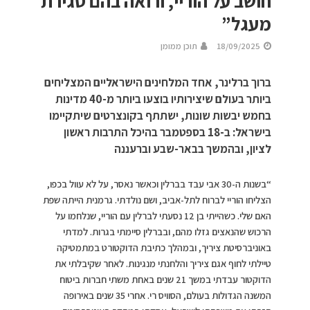
חושב על הוריי, ורואה בהם סגירת
מעגל”
18/09/2025
תוכן ממומן
ברוך ברלינר, אחד המלחינים הישראליים המצליחים
ביותר בעולם שיצירותיו בוצעו ביותר מ-40 מדינות
בחמש יבשות שונות, ישתתף בקונצרטים שיתקיימו
בישראל: ב-18 בספטמבר בהיכל התרבות ראשון
לציון, ובהמשך בבאר-שבע וברעננה
“בשנות ה-30 אבי עבד בברלין וכאשר נאסר, על לא עוול בכפו,
הצליחו הוריי לברוח לתל-אביב, ושם נולדתי. גרמנית הייתה שפת
האם שלי. כשהייתי בן 12 נסעתי לברלין עם הוריי, שנלחמו על
הרכוש שהנאצים גזלו מהם, ובברלין סיימתי בגרות. למדתי
באוניברסיטת ציריך, ובמהלך כתיבת הדוקטורט במתמטיקה
טיילתי לחוף אגם ציריך והלחנתי מנגינות. לאחר שקיבלתי את
הדוקטור עבדתי במשך 21 שנים באחת משתי חברות ביטוח
המשנה הגדולות בעולם, הסוויס רי. אחרי 35 שנים באירופה