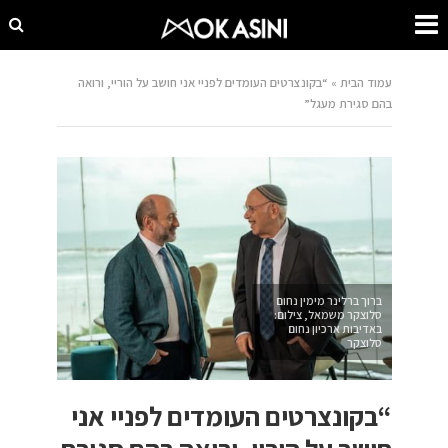
עמוד הבית
»
“בקונצרטים העומדים לפניי אני חושב על הוריי, ורואה
בהם סגירת מעגל”
ברוך ברלינר מימין נחום
סלוצקר משמאל, צילום:
באדיבות ארכיון נחום
סלוצקר
“בקונצרטים העומדים לפניי אני