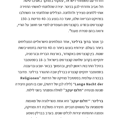
חזרתי עם משפחתי לישראל, עסקתי במחקר באוניברסיטת
תל-אביב וחזרתי לנגן בכינור. יצירה שהלחנתי לאשתי החזירה
אותי ללחנים מציריך ולהלחנה. הצלילים שהלחנתי אז השתלבו
בפרויקט הבריאה שלנו, שעד כה בוצע בכ-40 מדינות ב-150
קונצרטים ובסרט. בקונצרטים העומדים לפניי אני חושב על הוריי,
ורואה בהם סגירת מעגל”.
כך אומר
ברוך ברלינר
, אחד המלחינים הישראליים המצליחים
ביותר בעולם. יצירותיו בוצעו ביותר מ-40 מדינות בחמש יבשות
שונות. בין קונצרטים באקוודור, בארצות הברית ובגרמניה,
יתקיימו בקרוב שלושה קונצרטים בישראל: ב-18 בספטמבר
בהיכל התרבות ראשון לציון, ובהמשך בבאר-שבע וברעננה.
בספטמבר יתקיים קונצרט בברלין שבה התגורר ברלינר. מדובר
בבכורה עולמית בפסטיבל מוזיקה של הדתות
Religionen”
Lange Nacht der
“
(לילה לבן של דתות), שבו בו תנוגן היצירה
סונטה פנטזיה
“חלום יעקב”
לוויולה ופסנתר בשני לילות.
ברלינר
: “
‘חלום יעקב’
היא אחת מטרילוגיה של פואמות
סימפוניות על נושאים תנכיים. היצירה משלבת דת ומוזיקה,
וממנה התפתחו יצירות לכלים שונים. בערב בברלין נשמע