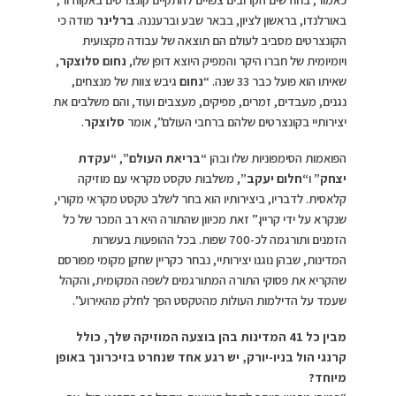
באורלנדו, בראשון לציון, בבאר שבע וברעננה.
ברלינר
מודה כי
הקונצרטים מסביב לעולם הם תוצאה של עבודה מקצועית
ויומיומית של חברו היקר והמפיק היוצא דופן שלו,
נחום סלוצקר
,
שאיתו הוא פועל כבר 33 שנה. “
נחום
גיבש צוות של מנצחים,
נגנים, מעבדים, זמרים, מפיקים, מעצבים ועוד, והם משלבים את
יצירותיי בקונצרטים שלהם ברחבי העולם”, אומר
סלוצקר
.
הפואמות הסימפוניות שלו ובהן
“בריאת העולם”
,
“עקדת
יצחק”
ו
“חלום יעקב”
, משלבות טקסט מקראי עם מוזיקה
קלאסית. לדבריו, ביצירותיו הוא בחר לשלב טקסט מקראי מקורי,
שנקרא על ידי קריין.” זאת מכיוון שהתורה היא רב המכר של כל
הזמנים ותורגמה לכ-700 שפות. בכל ההופעות בעשרות
המדינות, שבהן נוגנו יצירותיי, נבחר כקריין שחקן מקומי מפורסם
שהקריא את פסוקי התורה המתורגמים לשפה המקומית, והקהל
שעמד על הדילמות העולות מהטקסט הפך לחלק מהאירוע”.
מבין כל 41 המדינות בהן בוצעה המוזיקה שלך, כולל
קרנגי הול בניו-יורק, יש רגע אחד שנחרט בזיכרונך באופן
מיוחד?