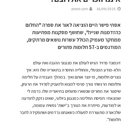
16/09/2025
תוכן ממומן
אסתי פישר היים הוציאה לאור את ספרה "החלום
כהזדמנות שנייה", שחושף מסקנות מפתיעות
ממחקר מעמיק הכולל עשרות נושאים מרתקים,
המודגמים ב-57 חלומות פתורים
זיגמונד פרויד הגיש לעולם את מנגנוני ההגנה ואת עולם
הלא-מודע המנטלי, והחולייה החסרה בתאוריה שלו היא: איך
נוצרים חלומות, מי יוצר אותם ואיך. במהלך העבודה על חלימה
וחלומות הרגשתי צורך פנימי למצוא ולהעניק לפרויד את הרעיון,
שיסגור את החורים שנשארו פתוחים בתיאוריה שלו. נדמה לי
שמצאתי: תפיסת החלימה כמנגנון ביולוגי, שאינו נזקק לתודעה
או למודעות, מייתרת את הצורך ב’ישות’ נפשית עמומה,
שלכאורה מתעוררת לפעולה כשאנחנו נרדמים ושתפקידה לחבר
חלומות”.
כך אומרת אסתי
פישר היים
, שבימים אלו יצא לאור ספרה