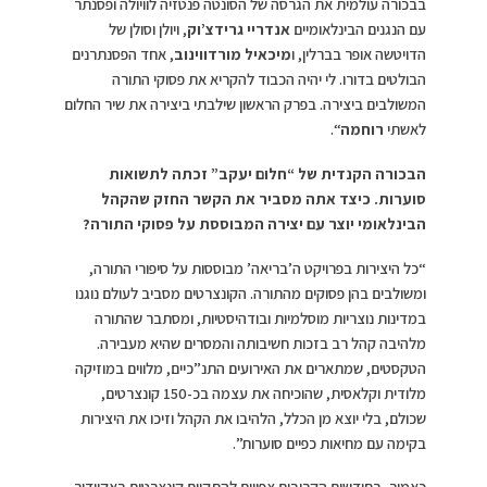
בבכורה עולמית את הגרסה של הסונטה פנטזיה לוויולה ופסנתר
עם הנגנים הבינלאומיים
אנדריי גרידצ’וק
, ויולן וסולן של
הדויטשה אופר בברלין, ו
מיכאיל מורדווינוב
, אחד הפסנתרנים
הבולטים בדורו. לי יהיה הכבוד להקריא את פסוקי התורה
המשולבים ביצירה. בפרק הראשון שילבתי ביצירה את שיר החלום
לאשתי
רוחמה
“.
הבכורה הקנדית של “חלום יעקב” זכתה לתשואות
סוערות. כיצד אתה מסביר את הקשר החזק שהקהל
הבינלאומי יוצר עם יצירה המבוססת על פסוקי התורה?
“כל היצירות בפרויקט ה’בריאה’ מבוססות על סיפורי התורה,
ומשולבים בהן פסוקים מהתורה. הקונצרטים מסביב לעולם נוגנו
במדינות נוצריות מוסלמיות ובודהיסטיות, ומסתבר שהתורה
מלהיבה קהל רב בזכות חשיבותה והמסרים שהיא מעבירה.
הטקסטים, שמתארים את האירועים התנ”כיים, מלווים במוזיקה
מלודית וקלאסית, שהוכיחה את עצמה בכ-150 קונצרטים,
שכולם, בלי יוצא מן הכלל, הלהיבו את הקהל וזיכו את היצירות
בקימה עם מחיאות כפיים סוערות”.
כאמור, בחודשים הקרובים צפויים להתקיים קונצרטים באקוודור,