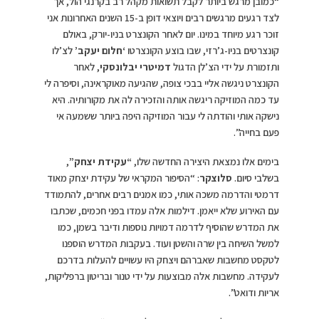
“כמובן מרגש ביותר לקבל תשואות מקהל רב בקרנגי הול, אך
לצד רגעים מרגשים רבים ויוצאי דופן ב-15 השנים האחרונות אני
זוכר רגע מיוחד במינו. יום לאחר הקונצרט בניו-יורק, באולם
קונצרטים בניו-ג’רזי, שבו בוצע הקונצרטו
‘חלום יעקב’
לצ’לו
ותזמורת על ידי הצ’לן הדגול
דמיטרי יבלונסקי
, לאחר
הקונצרט ניגשה אליי בבכי צופה, שהגיעה מאוקראינה, וסיפרה לי
עד כמה המוזיקה ריגשה אותה והזכירה לה את מקורותיה. היא
נישקה אותי והודתה לי עבור המוזיקה היפה ביותר ששמעה אי
פעם בחייה”.
בימים אלו נמצאת היצירה החדשה שלו,
“עקידת יצחק”
,
בשלבי סיום.
סלוצקר
: “הסיפור המקראי של עקידת יצחק מאוד
דרמטי והדרמה משכה אותי, כמו אמנים רבים אחרים, להתמודד
עם האירוע שלא ייאמן. דילמות אלה עמדו בפני חכמים, שכתבו
את המדרש שהוסיף לדרמה דמויות נוספות ודיבר בשמן, כמו
למשל השיחה בין שרה והשטן ועוד. בעקבות המדרש הוספנו
לטקסט מחשבות שאברהם ויצחק היו עשויים להעלות בדרכם
לעקידה. מחשבות אלה מבוצעות על ידי טנור ובריטון ברפליקות,
אריות ודואט”.