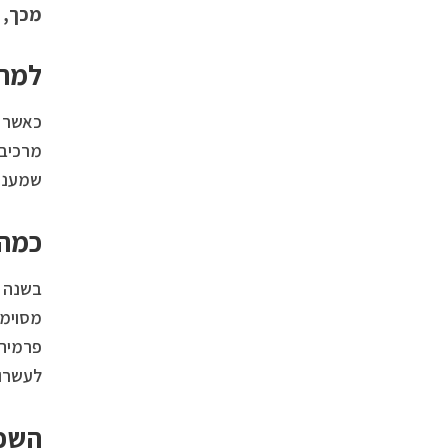
מכך, 
למה 
כאשר ב
מרכיב 
שמעניק
כמה 
בשנה ה
מסוימי
פרמיה 
לעשרות
השפע