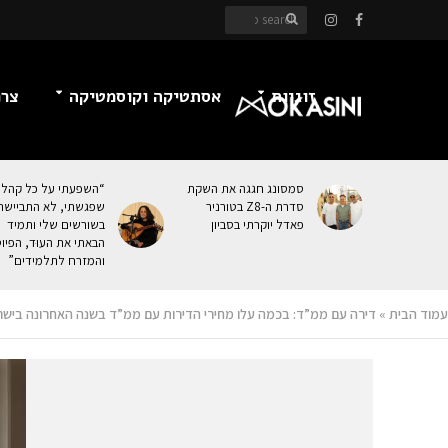
זוגיות
אסתטיקה וקוסמטיקה
צרכ
סמסונג חגגה את השקת
“השפעתי על כל קהל
סדרת ה-Z8 בטורניר
שפגשתי, לא התביישת
פאדל יוקרתי בסביון
בשורשים שלי ותמיד
הבאתי את העוּד, הפיו
והמזרח לתלמידים”
עמוד הבית
»
דירה עם ממ”ד: בכמה עלו מחירי הדירות עם ממ”ד בשנה האחרונה בישר