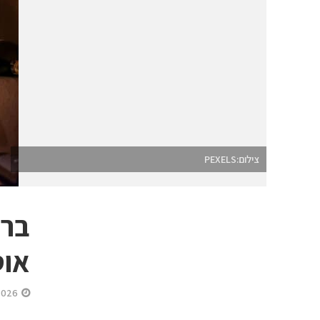
צילום:PEXELS
בר 
אוס
2026