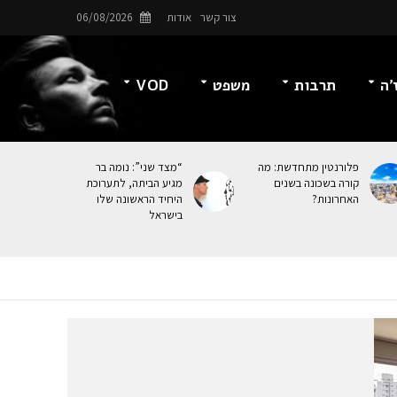
צור קשר
אודות
06/08/2026
’ה
תרבות
משפט
VOD
פלורנטין מתחדשת: מה
“מצד שני”: נומה בר
קורה בשכונה בשנים
מגיע הביתה, לתערוכת
האחרונות?
היחיד הראשונה שלו
בישראל