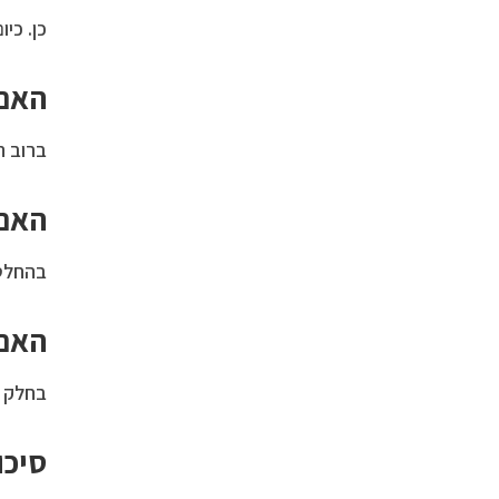
כן. כי
האם 
ברוב ה
האם 
בהחלט.
האם 
בחלק מ
סיכו