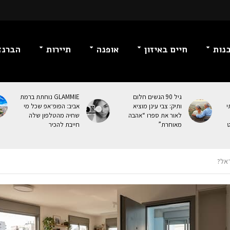
נות
חיים באיזון
אופנה
תיירות
הברנז
גיל 90 הגשים חלום
GLAMMIE נוחתת ברמת
י
ותיק: צבי עינן מוציא
אביב: הפופ־אפ שכל מי
לאור את ספרו “אהבה
שחיה מהטלפון שלה
ט
מאוחרת”
חייבת להכיר
אל?