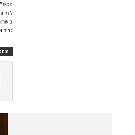
הממ”ד 
לדירות
בישראל
גבוה ו
הוספ