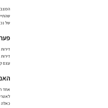
המצב ה
שהתייח
של נכס
פערי
דירות 
דירות 
עצם קי
האם 
אחד הד
לאטרקט
כאלה נ