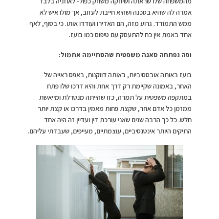
מהמשפחה שלו שראתה ושיחקה משחק כפול- לאוזניה בלבד
אמרה לה שהיא בסכנה ושהיא חייבת לעזוב, אך מולו איש לא
ממש התמודד. גרוע מזה, הם האדירו ועודדו אותו. כי בסוף, לאף
אחד באמת אין כח להתעסק עם טיפוס כמו בועז.
ופה נפתחה סאגה משפטית שהסתיימה אתמול:
בועז באותה אובססיביות, באותה דווקנות, באפס ראייה של
האחר, באמונה שקיימת רק דרך אחת והיא דרכו שלו פתח
במתקפה משפטית על תמרה, כזו שהייתה מנטרלת ומייאשת
ממזמן כל אדם אחר, שקצת פחות מאמין בדרכו או קצת יותר
חלש. כל כך הרבה שנים שאני עורכת דין ועדיין זה היה אחד
התיקים היותר אינטנסיביים, עוצמתיים, מעייפים, שעבדתי עליהם.