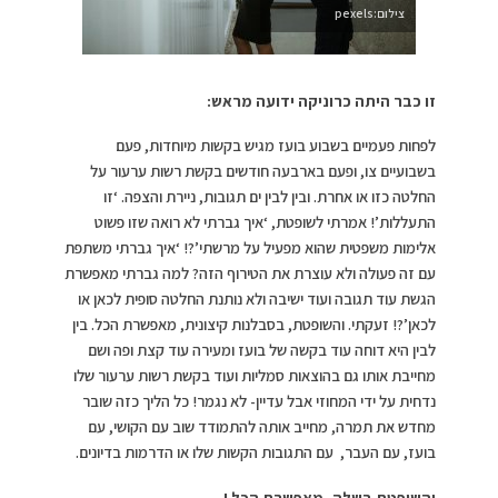
צילום:pexels
זו כבר היתה כרוניקה ידועה מראש:
לפחות פעמיים בשבוע בועז מגיש בקשות מיוחדות, פעם
בשבועיים צו, ופעם בארבעה חודשים בקשת רשות ערעור על
החלטה כזו או אחרת. ובין לבין ים תגובות, ניירת והצפה. ‘זו
התעללות’! אמרתי לשופטת, ‘איך גברתי לא רואה שזו פשוט
אלימות משפטית שהוא מפעיל על מרשתי’?! ‘איך גברתי משתפת
עם זה פעולה ולא עוצרת את הטירוף הזה? למה גברתי מאפשרת
הגשת עוד תגובה ועוד ישיבה ולא נותנת החלטה סופית לכאן או
לכאן’?! זעקתי. והשופטת, בסבלנות קיצונית, מאפשרת הכל. בין
לבין היא דוחה עוד בקשה של בועז ומעירה עוד קצת ופה ושם
מחייבת אותו גם בהוצאות סמליות ועוד בקשת רשות ערעור שלו
נדחית על ידי המחוזי אבל עדיין- לא נגמר! כל הליך כזה שובר
מחדש את תמרה, מחייב אותה להתמודד שוב עם הקושי, עם
בועז, עם העבר, עם התגובות הקשות שלו או הדרמות בדיונים.
והשופטת בשלה- מאפשרת הכל !