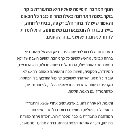
הנוף המדברי היפייפה שאליו היא מתעוררת בוקר
בוקר בשנה האחרונה כאילו מתריס כנגד כל הכאוס
והאפור שיש לה בתוך הלב רק פה, בבית ילדותה,
ביישוב בו גדלה ונמצאת גם משפחתה, היא לומדת
לחזור לנשום. היא ושני בניה הקטנים.
תמרה חזרה לדרום לפני שנה. ליתר דיוק נסה על נפשה. היא
ברחה מבועז, מהאיש שפעם כל כך אהבה, שפעם חשבה שדווקא
הטמפרמנט האחר שלו, ההתנהלות השונה מכולם, היא הכובשת,
המיוחדת, הסקסית, השווה. ככה זה שאתה מאוהב: הראש לא
עובד וכל סימני האזהרה שקופצים לך מול הפרצוף בלי הפסקה,
מקבלים פרשנות שמרנית. כזו שמגינה עליך, לפחות זמנית,
מלהתמודד עם האמת הקשה.
והאמת לא אחרה להגיע. ארבע שנים אחרי שנשאו והתגוררו
במושב ליד ירושלים, המושב בו בועז גדל וגם משפחתו
המורחבת מתגוררת בו כבר מספר דורות. תמרה ארזה מזוודה
בחיפזון, העירה את שני הבנים וברחה. ברחה מבועז, מהמושב,