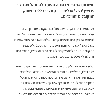
חשובות ואני הייתי בטוחה שעומד להתנהל פה הליך
גירושין 'רגיל' או ליתר דיוק על פי כללי המשחק
המקובלים והמוכרים...
שעה ומשהו אחורה, התיישב מולי גבר מקסים עם חיוך נעים
ועיניים טובות בעשור החמישי לחייו ופתח בסיפור שסופו יכול היה
להימנע אם רק היינו נפגשים קודם…..לפני כשנה הרגשתי שמשהו
משונה אצל אשתי האהובה. היא מתרחקת ממני, לא ממש
מתקשרת מעבר למה שקשור לענייני הבית והילדים, בקושי היינו
יחד, גם לא אינטימית, בקיצור נמנעת.
נמנעת ממני אבל לעומת זאת יוצאת המון מהבית: שעות האימון
שלה גדלו, הבילויים עם חברות והפגישות בעבודה. הכל דרש
ממנה יותר זמן בחוץ ועם אחרים. ככה לפחות היא סיפרה. כל
הזמן אמרתי לעצמי איזה כיף שיש לך אישה כזו מוצלחת גם
אמא, גם רעיה וגם אשת קריירה. בקיצור, מגוונת צבעונית
מעניינת! מה צריך יותר מכך?! הזוגיות תחזור לעצמה שכנעתי
את עצמי, זו רק תקופה, היא קצת תתאזן, תיכנס לשגרה ותחזור
שוב אלינו, אלי. אבל אם אתה בכח מתעלם מסימנים, היקום יציב