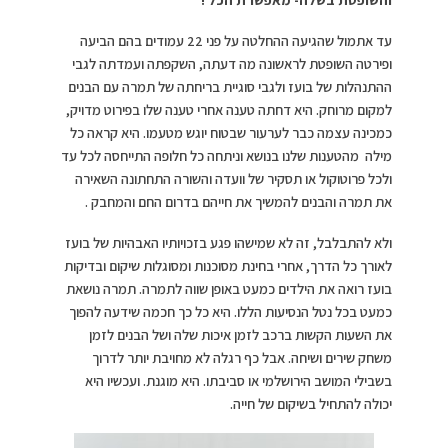
עד אתמול שהגיעה ההחלטה על פני 22 עמודים בהם הביעה
ופירטה השופטת לראשונה מה דעתה, השקפתה ועמדתה לגבי
ההתנהלות של בועז ולגבי סוגיית בריחתה של תמרה עם הבנים
למקום מרוחק. היא דחתה טענה אחרי טענה שלו בפירוט מדויק,
כמכינה עצמה כבר לערעור שבטוח יוגש מטעמו. היא קראה כל
מילה מהטענות שלנו בנושא וניתחה כל חלופה התייחסה לכל עד
ולכל פרוטוקול או תסקיר של וועדה והשורה התחתונה השאירה
את תמרה והבנים להמשיך את חייהם בדרום החם והמחבק .
ולא להתבלבל, זה לא שמישהו פגע בזכויותיו האבהיות של בועז
לאורך כל הדרך, אחרי בחינת מסוכנות ומסוגלות שיקום ובדיקות
בועז רואה את הילדים כמעט באופן שווה לתמרה. תמרה נושאת
כמעט בכל נטל הנסיעות הללו. היא כל כך חכמה שידעה להפוך
את השעות הקשות ברכב לזמן איכות שלה ושל הבנים לזמן
משחק שירים ושיחה. אבל כף רגלה לא מחויבת יותר לדרוך
בשבילי המושב הירושלמי או סביבתו. היא מוגנת. ועכשיו היא
יכולה להתחיל בשיקום של חייה.