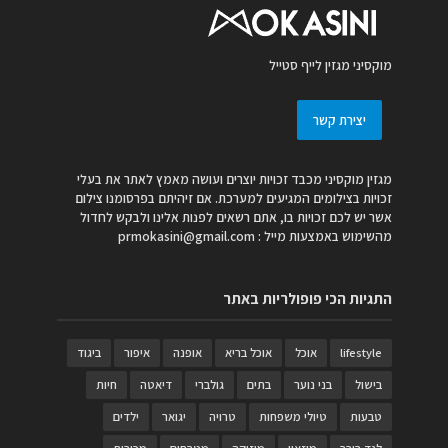
מוקסיני מגזין לייף סטייל
יצירת קשר
מגזין מוקסיני מכבד זכויות יוצרים ועושה מאמץ לאתר את בעלי
זכויות בצילומים המגיעים למערכת. אם זיהיתם בפרסומנו צילום
אשר יש לכם זכויות בו, אתם רשאים לפנות אלינו ולבקש לחדול
מהשימוש באמצעות מייל :
prmokasini@gmail.com
התגיות הכי פופולריות באתר
lifestyle
אוכל
אוכל בריא
אופנה
איפור
ביגוד
בישול
בני נוער
בתים
גולברי
דיאטה
חיות
טבעות
טיולי משפחות
טרויה
יגואר
ילדים