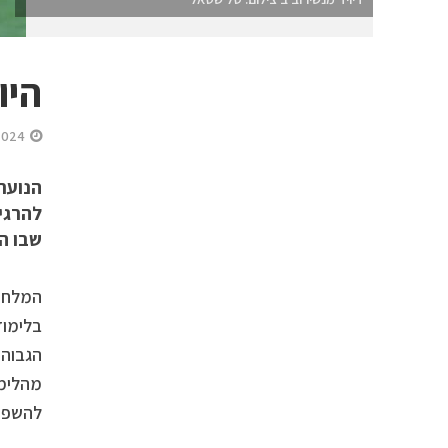
היו
2024
הנוער
להרגי
שבו ה
המלחמה
בלימוד
הגבוה 
מהלימו
להשפיע