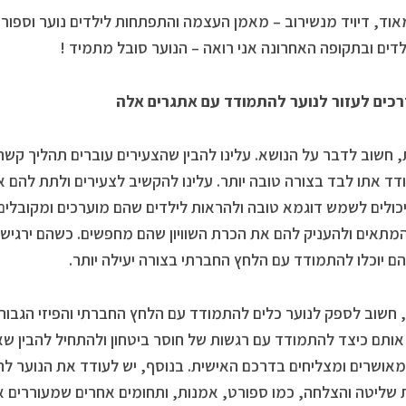
אוד, דיויד מנשירוב – מאמן העצמה והתפתחות לילדים נוער וספור
לדים ובתקופה האחרונה אני רואה – הנוער סובל מתמיד !
רכים לעזור לנוער להתמודד עם אתגרים אלה
 חשוב לדבר על הנושא. עלינו להבין שהצעירים עוברים תהליך קשה 
ד אתו לבד בצורה טובה יותר. עלינו להקשיב לצעירים ולתת להם 
יכולים לשמש דוגמא טובה ולהראות לילדים שהם מוערכים ומקובלי
מתאים ולהעניק להם את הכרת השוויון שהם מחפשים. כשהם ירגישו
ם יוכלו להתמודד עם הלחץ החברתי בצורה יעילה יותר.
, חשוב לספק לנוער כלים להתמודד עם הלחץ החברתי והפיזי הגבוה 
ותם כיצד להתמודד עם רגשות של חוסר ביטחון ולהתחיל להבין שאי
מאושרים ומצליחים בדרכם האישית. בנוסף, יש לעודד את הנוער ל
שליטה והצלחה, כמו ספורט, אמנות, ותחומים אחרים שמעוררים את 