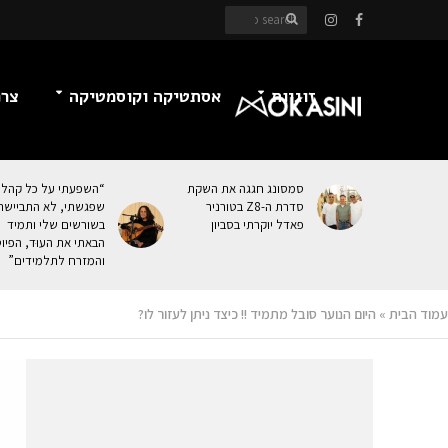
זוגיות
אסתטיקה וקוסמטיקה
צרכ
סמסונג חגגה את השקת
“השפעתי על כל קהל
סדרת ה-Z8 בטורניר
שפגשתי, לא התביישת
פאדל יוקרתי בסביון
בשורשים שלי ותמיד
הבאתי את העוּד, הפיו
והמזרח לתלמידים”
עמוד הבית
»
היום הנוער סובל מתמיד !! כיצד ניתן לעזור לו?