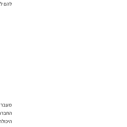
להם לה
מעבר ל
החברתי
היכולת