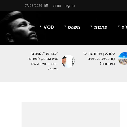
צור קשר
אודות
07/08/2026
’ה
תרבות
משפט
VOD
פלורנטין מתחדשת: מה
“מצד שני”: נומה בר
קורה בשכונה בשנים
מגיע הביתה, לתערוכת
האחרונות?
היחיד הראשונה שלו
בישראל