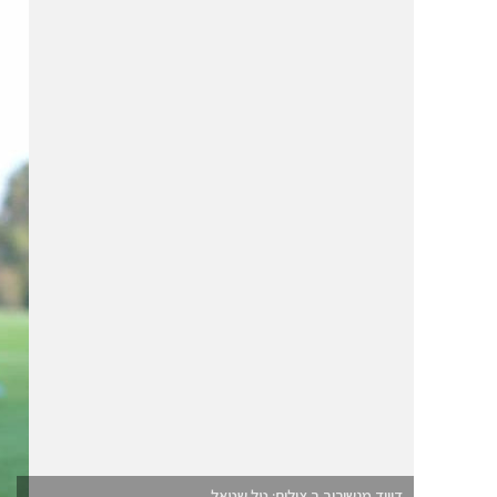
דיויד מנשירוב ב צילום: טל שטאל