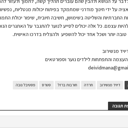
לדבר על הנושא ולהבין שהם עוברים תהליך קשה, לתמוך ולעזור להם
ציה על ידי חינוך מודרני שמתמקד בפיתוח יכולות מנטליות, נפשי
 החברתיות והשליטה בשימושן, חשיבה חיובית, שיפור יכולת התמוד
היות עצמם. כל אלה יכולים לסייע לנוער להתגבר על האתגרים הנו
טובה יותר ושכל אחד יכול להשפיע ולהצליח בדרכו האישית.
ויד מנשירוב
עצמה והתפתחות לילדים נוער וספורטאים
deividmana@gmai
דיויד מנשירוב
חרדה
חורבות ברזל
סטרס
פסטיבל נובה
ת תגובה