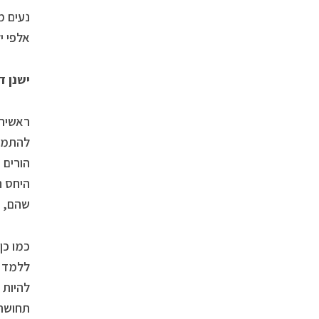
נעים מ
אלפי י
ישנן ד
ראשית,
להתמוד
הורים 
היחס ה
שהם, ה
כמו כן
ללמד א
להיות 
תחושת 