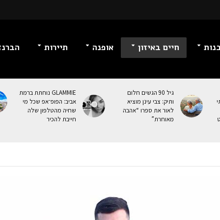
נות
חיים באיזון
אופנה
תיירות
הברנז
גיל 90 הגשים חלום
GLAMMIE נוחתת ברמת
י
ותיק: צבי עינן מוציא
אביב: הפופ־אפ שכל מי
לאור את ספרו “אהבה
שחיה מהטלפון שלה
ט
מאוחרת”
חייבת להכיר