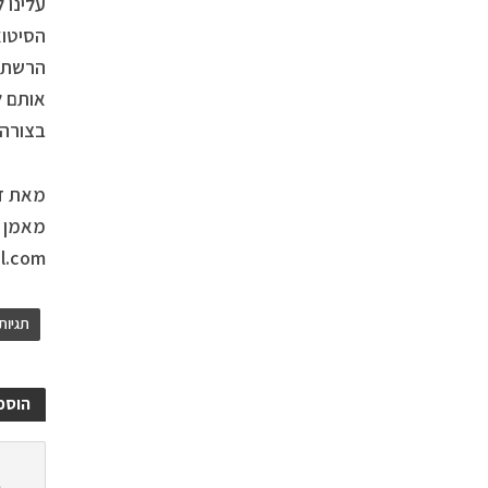
עלינו 
הסיטוא
הרשתות
אותם ל
בצורה 
מאת די
מאמן ה
l.com
תגיות
הוספ