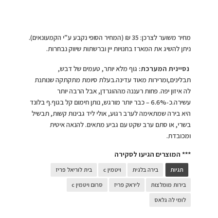
מחיר משוער לצרכן: 35 ₪ (המחיר הסופי נקבע ע”י הקמעונאים).
ניתן להשיג את המארז בחנויות יין וברשתות שיווק נבחרות.
נסיינית המערכת:
גוף מלא יותר, טעמים של דבש,
תבלינים,ומרירות מאוד עדינה.בעלת סיומת מתקתקה שנותנת
לה איזון יפה. פחות רעננה מההוגרדן, אבל הרבה יותר
עשירה.כ-6.6% – כבר יותר מורגש, נותן חימום קל בגוף.ף בלונד
היא בירה שמתאימה לערב רגוע, אולי ליד גבינות קשות, תבשיל
בשרי, או סתם ערב שקט עם גביע מתאים. להנאה איטית
ומכובדת.
*** המוצרים הגיעו לסקירה
תגיות
בירה בלגית
ויטמין c
בית לוריאל פריז
בירות מומלצות
ליראק פריז
סרום ויטמין c
לומי לה גלאס