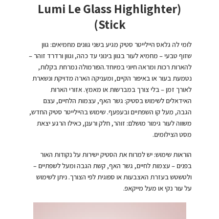
(Lumi Le Glass Highlighter
Stick)
לומי לה גלאס היילייטר סטיק מגיע בשני גוונים מחמיאים: גוון
שזוף טבעי – מחמיא לעור בגוון בינוני עד כהה, וגוון ורדרד זוהר –
להארות רכות ומראה חיוני במיוחד.הפורמולה נמרחת בקלות,
נטמעת בעור או באיפור הקיים, ומעניקה הארה מדויקת ונשארת
לאורך זמן – בלי צורך במברשות או מאמץ. אזורי הארות
האידאלים לשימוש בסטיק: גשר האף, עצמות הלחיים, עצם
הגבה, מעל קו השפתיים ובעפעף. שימוש בהיילייטר סטיק החדש,
משווה לעור גימור מושלם: זוהר, חלק ורענן, כאילו הרגע יצאת
מסט הצילומים.
הוראות שימוש: יש למרוח את הסטיק ישירות על נקודות האור
בפנים – עצמות לחיים, גשר האף, קשת הגבה ומעל לשפתיים –
ולטשטש בעזרת האצבעות או ספוגית לפי הצורך. ניתן לשימוש
על עור נקי או מעל מייקאפ.