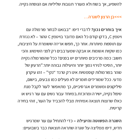
להשפיע, אך בטוח ולא מעורר תגובות שליליות אם הנוסחה נקייה.
>>>בן הרצון לשגרה…
איך בוחרים נכון?
לדברי דיפו: “בבואנו לבחור פורמולה עם
ויטמין C, בדקו קודם כל האם מדובר בויטמין C טהור – לא נגזרת
עם תוספות מיותרות. אחר כך, חפשו אריזה ששומרת על היציבות,
כמו שקיות אטומות או אבקה שמערבבים רק לפני השימוש. והכי
חשוב: כמה מרכיבים מיותרים יש בפנים? ככל שהפורמולה נקייה
יותר, הסיכוי לגירוי נמוך יותר והיעילות גבוהה יותר.”הרעיון של
טוהר בפורמולות קוסמטיות אינו רק טרנד “נקי” – זהו עיקרון
מדעי. ככל שמורידים חומרים לא פעילים כמו צבעים, בישום,
סיליקונים ומשמרים אגרסיביים, כך מתאפשר לעור לקבל מנת
טיפול נקייה, ישירה ומרוכזת.במיוחד עבור נשים עם עור רגיש או
כאלו שרוצות תוצאה אמיתית מבלי להכביד על העור, זוהי בחירה
קריטית.
השגרה הפשוטה והיעילה –
כדי להתחיל עם עור שמרגיש
חדש, דיפו ממליצה על שגרה שתראה תוצאות כבר בשבועיים: