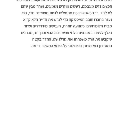
חפצים זזים מעצמם, רעשים מוזרים נשמעים, ושחר מבין שהם
לא לבד. ברגע שהאירועים מתחילים להיות מפחידים מדי, הוא
נעזר בחברו חובב המיסטיקה כדי לגרש את הדייר הלא קרוא
מבית חלומותיהם. כשנועה חוזרת, העניינים מידרדרים ושחר
נאלץ לעמוד במבחנים בלתי אפשריים כאבא וכבן זוג, מבחנים
שיקבעו את גורל משפחתו ואת גורלו שלו. החדר בקצה
המסדרון הוא מותחן פסיכולוגי על-טבעי המשלב דרמה
משפחתית, מסתורין ואימה. בין סימני שאלה מטרידים לתגליות
מצמררות, גל ובר פורש בפנינו ביד בוטחת עלילה אפלה
וחודרת-נשמה שמקפלת בתוכה סיפור נוגע ללב על מסירות
הורית, על קנאה רומנטית, על אשמה ועל תיקון.אף שלא תרצו
להניח את הספר מהיד, לפעמים תיאלצו לעשות זאת כדי להירגע
ממה שקראתם. כמו רוח רפאים, הספר הזה עלול לתפוס אתכם
לא מוכנים.
הוצאה:
שולחן כתיבה מבית מטר הוצאה לאור/ מס’ עמודים
304 / מחיר: 95 ש”ח
>>>שימי פס…