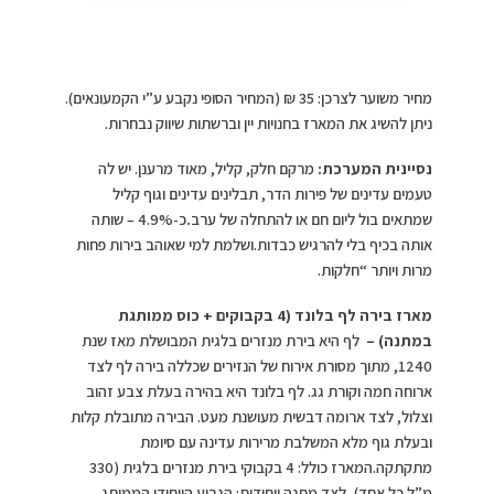
מחיר משוער לצרכן: 35 ₪ (המחיר הסופי נקבע ע”י הקמעונאים).
ניתן להשיג את המארז בחנויות יין וברשתות שיווק נבחרות.
נסיינית המערכת:
מרקם חלק, קליל, מאוד מרענן. יש לה
טעמים עדינים של פירות הדר, תבלינים עדינים וגוף קליל
שמתאים בול ליום חם או להתחלה של ערב
.
כ-4.9% – שותה
אותה בכיף בלי להרגיש כבדות.ושלמת למי שאוהב בירות פחות
מרות ויותר “חלקות.
מארז בירה לף בלונד (4 בקבוקים + כוס ממותגת
במתנה) –
לף היא בירת מנזרים בלגית המבושלת מאז שנת
1240, מתוך מסורת אירוח של הנזירים שכללה בירה לף לצד
ארוחה חמה וקורת גג. לף בלונד היא בהירה בעלת צבע זהוב
וצלול, לצד ארומה דבשית מעושנת מעט. הבירה מתובלת קלות
ובעלת גוף מלא המשלבת מרירות עדינה עם סיומת
מתקתקה.המארז כולל: 4 בקבוקי בירת מנזרים בלגית (330
מ”ל כל אחד), לצד מתנה ייחודית: הגביע הייחודי הממותג