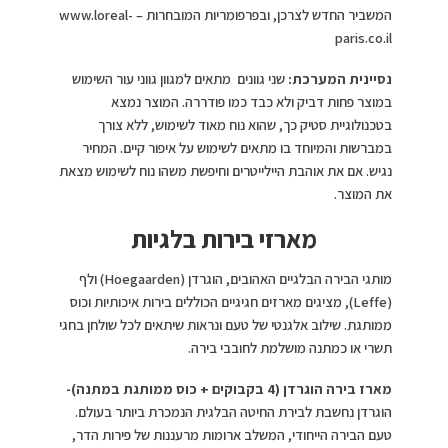
המשביר החדש לצרכן, ובפרפומריות המובחרות – www.loreal-
paris.co.il
נסיינית המערכת:
שני גוונים מתאים למגוון גווני עור השימוש
במוצר פחות דביק ולא כבד כמו פודררה. המוצר נמצא
בטכנולוגיית סטיק כך, שהוא נוח מאוד לשימוש, ללא צורך
במברשות והמיוחד בו מתאים לשימוש על איפור קיים. המחיר
נגיש. אם את אוהבת היילייטרים וחיפשת משהו נוח לשימוש מצאת
את המוצר.
מארזי בירות בלגיות
מותגי הבירה הבלגיים האהובים, הוגרדן (Hoegaarden) ולף
(Leffe), מציגים מארזים חגיגיים הכוללים בירות איכותיות וכוס
ממותגת. שילוב אלגנטי של טעם ונראות שיתאים לכל שולחן בחגי
תשרי או כמתנה מושלמת לחובבי בירה.
מארז בירה הוגרדן (4 בקבוקים + כוס ממותגת במתנה)-
הוגרדן נחשבת לבירת החיטה הבלגית הנמכרת ביותר בעולם.
טעם הבירה הייחודי, המשלב ארומות מרעננות של פירות הדר,