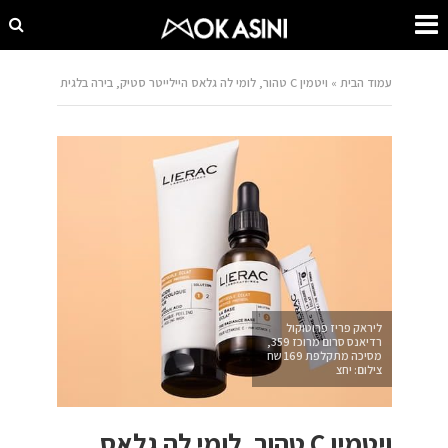
עמוד הבית
»
ויטמין C טהור, לומי לה גלאס היילייטר סטיק, בירה בלגית
ליראק פריז פרוטוקול
רדיאנס סרום מרוכז 359,
מסיכה מתקלפת 169 שח
צילום: יחצ
ויטמין C טהור, לומי לה גלאס