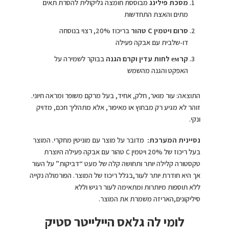
מסכת פילינג
מבוססת חומצה גליקולית להסרת תאים
מתים והאצת התחדשות
סרום ויטמין C טהור
בריכוז 20%, רצוי בנוסחה
דו-שלבית עם אבקה פעילה
קרем לחות עדין וקרם הגנה
בבוקר לשמירה על
האפקט והגנה מהשמש
התוצאה: עור מואר, חלק, אחיד, בעל מרקם משופר ומראה חיוני.
זוהר לא מגיע רק מבחוץ או מאיפור, אלא מתהליך חכם, מדויק
ונקי.
נסיינית המערכת:
מדובר על מוצר עם מוניטין מחקרי. המוצר
בעל ריכוז של 20% ויטמין C טהור עם אבקה פעילה היוצרת
טקסטורה קלילה יותר ותחושה קלה של מעט “דביקות” על העור
אך היא חודרת יותר לעור,בגלל ריכוז של המוצר. הפורמולה נקייה
ללא תוספות מיותרות ומתאימה לעור רגיש וללא
סיליקונים,האריזה משמרת את המוצר.
לומי לה גלאס היילייטר סטיק