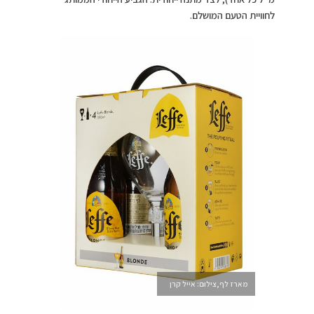
לחוויית הטעם המושלם.
מארז לף,צילום: אייל קרן