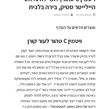
היילייטר סטיק, בירה בלגית
01/09/2025
הנהלת האתר
מוצרים חדשים על המדף
ויטמין C טהור לעור קורן
אחרי תקופות מאתגרות כמו חגים או עומס נפשי, העור זקוק
לגירוי מדויק שיעורר אותו מבלי לגרום לרגישות. ויטמין C הוא שם
כללי לקבוצת חומרים אנטי-אוקסידנטיים עוצמתיים. אבל השאלה
החשובה: באיזה ריכוז ובאיזו צורה?”רוב הנשים לא מודעות לכך
שרוב המוצרים בשוק מגיעים בריכוזים נמוכים מאוד, לעיתים
פחות מ-5%”, אומרת ד”ר אמילי דיפו, מומחית לדרמוקוסמטיקה
קלינית ויועצת למותג ליראק פריז. “זה אולי טוב כטיפוח כללי,
אבל לא מספיק כדי לייצר שינוי אמיתי בעור.”רק ריכוזים גבוהים,
באיכות טהורה ובצורת שימור נכונה, יכולים לחדור לעומק
הדרמיס, לעורר ייצור קולגן ולספק את אפקט הזוהר האמיתי.
ריכוז של 20% נחשב לאופטימלי
– הוא מספיק חזק כדי