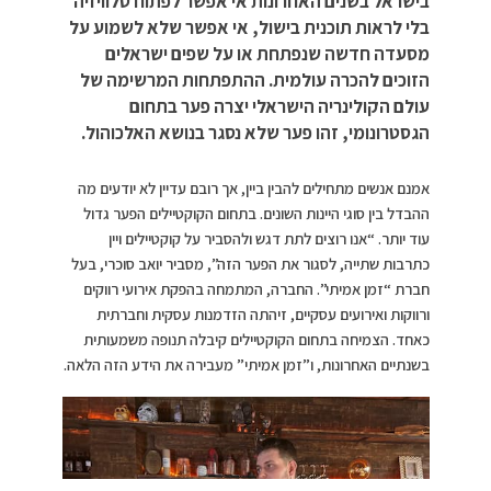
בישראל בשנים האחרונות אי אפשר לפתוח טלוויזיה
בלי לראות תוכנית בישול, אי אפשר שלא לשמוע על
מסעדה חדשה שנפתחת או על שפים ישראלים
הזוכים להכרה עולמית. ההתפתחות המרשימה של
עולם הקולינריה הישראלי יצרה פער בתחום
הגסטרונומי, זהו פער שלא נסגר בנושא האלכוהול.
אמנם אנשים מתחילים להבין ביין, אך רובם עדיין לא יודעים מה
ההבדל בין סוגי היינות השונים. בתחום הקוקטיילים הפער גדול
עוד יותר. “אנו רוצים לתת דגש ולהסביר על קוקטיילים ויין
כתרבות שתייה, לסגור את הפער הזה”, מסביר יואב סוכרי, בעל
חברת “זמן אמיתי”. החברה, המתמחה בהפקת אירועי רווקים
ורווקות ואירועים עסקיים, זיהתה הזדמנות עסקית וחברתית
כאחד. הצמיחה בתחום הקוקטיילים קיבלה תנופה משמעותית
בשנתיים האחרונות, ו”זמן אמיתי” מעבירה את הידע הזה הלאה.