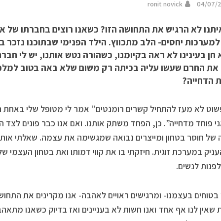
ronit novick
04/07/
יתנו לא הרגיש את התחושה הזו? כשאנו רוצים בחברתו של אד
מערכות יחסים- הלב מתכווץ. הילד הפנימי שבתוכנו נזכר בחו
ן בעינינו לא ראה בקיומנו, כשהורה נטש אותנו, יש לי חבר
את החרם שעשו עליה בכיתה רק משום שלא באה בטוב למלכת
 הדחייה?
שוט לא מעז להתחיל קשרים רומנטים” אמר לי מטופל שלי באחת הש
ני פוחד מדחייה”. כן, הפחד משתק אותנו. ואם אנו כבר פונים לצד 
 של חוסר בטחון ומייצרים נבואה שמגשימה את עצמה. שאלתי אותו אם
ניק במערכת זוגית. חיזקתי בו את קווי דמותו ואת בטחון העצמי שלו
לפנות לנשים.
בטוחים בעצמנו- ומרגישים ראויים לאהבה- אנו מקרינים את התחוש
 שאין לנו אף אחד ואנו חשות לא בעניינים ואז בדיוק כשאנו מתאהב