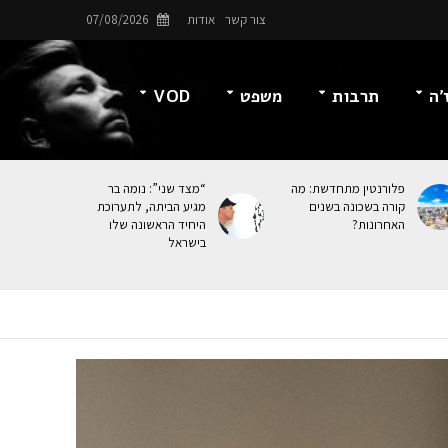
צור קשר
אודות
07/08/2026
’ה
תרבות
משפט
VOD
פלורנטין מתחדשת: מה
“מצד שני”: נומה בר
קורה בשכונה בשנים
מגיע הביתה, לתערוכת
האחרונות?
היחיד הראשונה שלו
בישראל