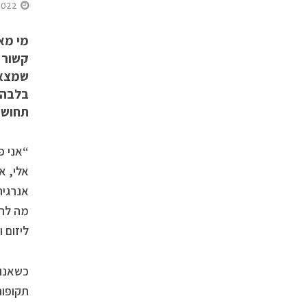
2022
מי מא
קשור ל
שמצא ח
בלבה 
תחושת
“אני פ
אלי, א
אנרגיה
מה להע
ליזום ו
כשאנו 
תקופות