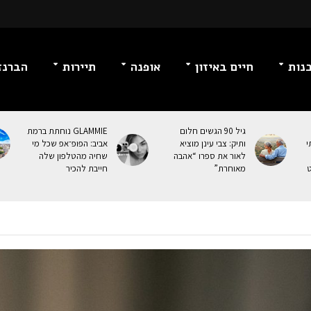
נות
חיים באיזון
אופנה
תיירות
הברנז
גיל 90 הגשים חלום
GLAMMIE נוחתת ברמת
י
ותיק: צבי עינן מוציא
אביב: הפופ־אפ שכל מי
לאור את ספרו “אהבה
שחיה מהטלפון שלה
ט
מאוחרת”
חייבת להכיר