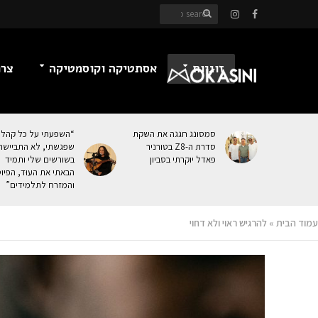
זוגיות
אסתטיקה וקוסמטיקה
צרכ
סמסונג חגגה את השקת
“השפעתי על כל קהל
סדרת ה-Z8 בטורניר
שפגשתי, לא התביישת
פאדל יוקרתי בסביון
בשורשים שלי ותמיד
הבאתי את העוּד, הפיו
והמזרח לתלמידים”
עמוד הבית
»
להרגיש ראוי ולא דחוי