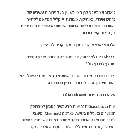
ג’אקובזי מבעבע לבן חצי יבש, יין בעל ניחוחות עשירים של
פרחים ופירות, במתיקות מעודנת. יין קליל המתאים לשתייה
כאפרטיף ויכול גם ללוות ארוחות שלמות שמשולבים בהם פירות
ים, גבינות קשות ורכות.
אלכוהול: 9.5%. יש לאחסן במקום קריר ולהגיש קר
Giacobazzi למברוסקו לבן מהדורה מיוחדת מוצע במחיר
מומלץ לצרכן: 30₪.
ניתן לרכוש בחנויות וברשתות השיווק ולהזמין באתרי האונליין של
רשות השיווק המובילות וחנויות היין הנבחרות.
על סדרת היינות
Giacobazzi
:
יינות Giacobazzi הינם יינות מבעבעים בסגנון למברוסקו
המיוצרים באיטליה בשיטת שארמט (Charmat) מענבי
למברוסקו ומונטה-ריקו. היקב ממוקם במודנה שבחבל אמיליה
באיטליה, אזור הנחשב ללב הלמברוסקו האיטלקי המקורי.