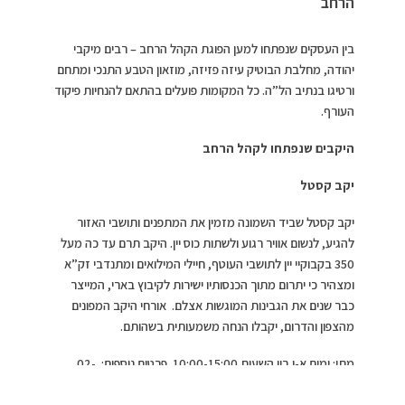
הרחב
בין העסקים שנפתחו למען הפוגת הקהל הרחב – רבים מיקבי
יהודה, מחלבת הבוטיק עיזה פזיזה, מוזאון הטבע התנכי ומתחם
ורטיגו בנתיב הל”ה. כל המקומות פועלים בהתאם להנחיות פיקוד
העורף.
היקבים שנפתחו לקהל הרחב
יקב קסטל
יקב קסטל שביד השמונה מזמין את המתפנים ותושבי האזור
להגיע, לנשום אוויר רגוע ולשתות כוס יין. היקב תרם עד כה מעל
350 בקבוקיי יין לתושבי העוטף, חיילי המילואים ומתנדבי זק”א
ומצהיר כי יתרום מתוך הכנסותיו ישירות לקיבוץ בארי, המייצר
כבר שנים את הגבינות המוגשות אצלם. אורחי היקב המפונים
מהצפון והדרום, יקבלו הנחה משמעותית בשהותם.
מתי: ימים א-ו בין השעות 10:00-15:00. פרטים נוספים: 02-
5358555