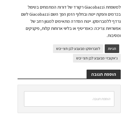
למשפחת Giacobazzi רקורד של דורות המתמחים בטיפול
בכרמים והפקת יינות ובחלוף הזמן הפך השם Giacobazzi לשם
נרדף ללמברוסקו. יינות הסדרה מתאימים למגוון רחב של
אפשרויות צריכה: כאפריטיף או בליווי ארוחות קלות, פיקניקים
ומסיבות.
תגיות
למברוסקו מבעבע לבן חצי יבש
ג'אקובזי מבעבע לבן חצי יבש
הוספת תגובה
הוספת תגובה