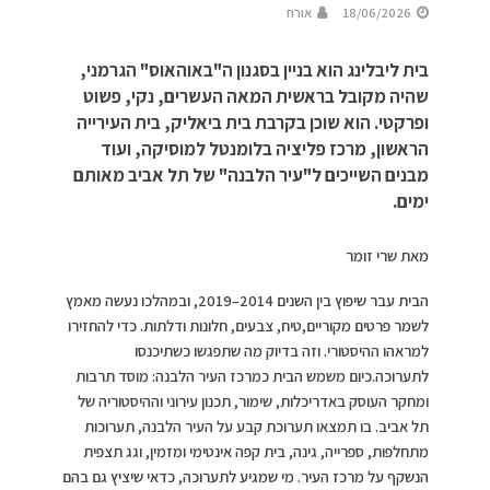
18/06/2026
אורח
בית ליבלינג הוא בניין בסגנון ה"באוהאוס" הגרמני,
שהיה מקובל בראשית המאה העשרים, נקי, פשוט
ופרקטי. הוא שוכן בקרבת בית ביאליק, בית העירייה
הראשון, מרכז פליציה בלומנטל למוסיקה, ועוד
מבנים השייכים ל"עיר הלבנה" של תל אביב מאותם
ימים.
מאת שרי זומר
הבית עבר שיפוץ בין השנים 2014–2019, ובמהלכו נעשה מאמץ
לשמר פרטים מקוריים,טיח, צבעים, חלונות ודלתות. כדי להחזירו
למראהו ההיסטורי. וזה בדיוק מה שתפגשו כשתיכנסו
לתערוכה.כיום משמש הבית כמרכז העיר הלבנה: מוסד תרבות
ומחקר העוסק באדריכלות, שימור, תכנון עירוני וההיסטוריה של
תל אביב. בו תמצאו תערוכת קבע על העיר הלבנה, תערוכות
מתחלפות, ספרייה, גינה, בית קפה אינטימי ומזמין, וגג תצפית
הנשקף על מרכז העיר. מי שמגיע לתערוכה, כדאי שיציץ גם בהם