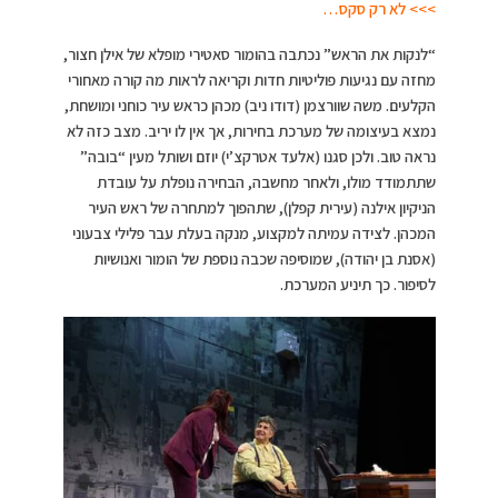
>>> לא רק סקס…
“לנקות את הראש” נכתבה בהומור סאטירי מופלא של אילן חצור,
מחזה עם נגיעות פוליטיות חדות וקריאה לראות מה קורה מאחורי
הקלעים. משה שוורצמן (דודו ניב) מכהן כראש עיר כוחני ומושחת,
נמצא בעיצומה של מערכת בחירות, אך אין לו יריב. מצב כזה לא
נראה טוב. ולכן סגנו (אלעד אטרקצ’י) יוזם ושותל מעין “בובה”
שתתמודד מולו, ולאחר מחשבה, הבחירה נופלת על עובדת
הניקיון אילנה (עירית קפלן), שתהפוך למתחרה של ראש העיר
המכהן. לצידה עמיתה למקצוע, מנקה בעלת עבר פלילי צבעוני
(אסנת בן יהודה), שמוסיפה שכבה נוספת של הומור ואנושיות
לסיפור. כך תיניע המערכת.