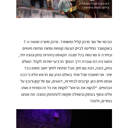
רצו בובה קיבלו מתחרה,
צילום: משה ציטיאת
הבימוי של מור פרנק קליל ומשוחרר. פרנק סיפרה שמאז ה-7
באוקטובר החליטה לביים הצגות קומיות ופחות מחזות פיוטיים
ובחירה זו מורגשת בכל סצנה. הקאסט בחזרות צחק ונהנה יחד,
והאנרגיה הזו עוברת דרך המסך הרביעי ישירות לקהל. האולם
צחק, נהנה, ויצא עם חיוך.אבל מתחת לחיוך יושב משהו כבד
יותר. אני חושבת שכל אחד באולם הגיע עם הראש מלא כי ככה
אנחנו חיים כאן. קרובים לבחירות, דואגים, עם סל קטן ורובץ על
הכתפיים. “לנקות את הראש” לוקחת את כל זה ומחזירה אותו
אלינו עטוף בצחוק ובשאלה שקשה להתחמק ממנה: מה אנחנו
בוחרים, ולמה?