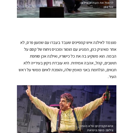
לראות את העתיד, צילום:
אור גפן
מוצמד לאילנה איש קמפיינים שעבד בעברו עם שמעון פרס, לא
אחר מאיציק כהן, המגיע עם הומור ומכניס ניחוח של קסם על
הבמה. הוא משקיע בה את כל כישוריו, ואילנה אכן סוחפת
תושבים, קהל, אהבה אמיתית. היא עובדת ניקיון בעירייה ללא
תנאים, הנלחמת באני מאמין שלה, והופכת לאיום ממשי על ראש
העיר.
איש הקפיינים שלא מוותר,
צילום: משה ציטיאת