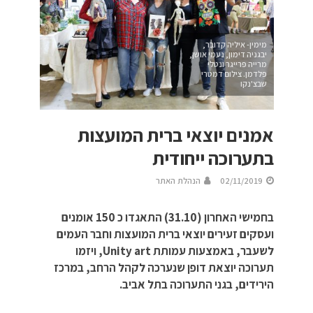
מימין- איליה קדובר,
יבגניה דימון, נעמי אושן,
מרייה פרייגר ונטלי
פלדמן. צילום דמטרי
שבצ'נקו
אמנים יוצאי ברית המועצות
בתערוכה ייחודית
02/11/2019
הנהלת האתר
בחמישי האחרון (31.10) התאגדו כ 150 אומנים
ועסקים זעירים יוצאי ברית המועצות וחבר העמים
לשעבר, באמצעות עמותת Unity art, ויזמו
תערוכה יוצאת דופן שנערכה לקהל הרחב, במרכז
הירידים, בגני התערוכה בתל אביב.