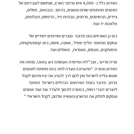
האירוע כלל כ- 4,000 איש מרחבי הארץ, שנחשפו לעובדתם של
האמנים מתחומים שונים ומגוונים, בניהם: בובנאים, פסלים,
ציירים, תכשיטנים, פרחנים, עבודות נייר, הדפסים, תצלומים,
מלאכות יד ועוד.
כמו כן האורחים נהנו מדוכני מוצרים ושירותים ייחודיים של
עסקים מתחומי הלייף סטייל , אופנה, טיפוח, כמו: קוסמטיקאיות,
מיסטיקנים, מעסים, מאפרות, מטפלים ועוד.
מריה פרייגר, מנכ”לית ומייסדת העמותה Unity art, פתחה את
האירוע ואמרה: “התערוכה נועדה לתת במה וחשיפה לאומנים
שעשו עלייה לישראל ואין להם דרך להציג את יצירותיהם לקהל
הרחב. מדובר באחד האירועים הגדולים בישראל המיועד
ליוצרים דוברי רוסית, במטרה לתמוך ולעודד עוד ועוד אומנים
ועסקים לחלוק את הכישרון והעשייה שלהם, לקהל הישראלי ”