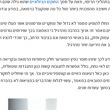
בתהליכי הריפוי, וזאת על סמך
החוקים הביולוגיים
שהוא גילה שהם ה
ה חשיבה מהפכנית ביותר מול כל מה שמקובל ברפואה, במדע ובדע
החלו להופיע מספר לא גדול של מחקרים ופרסומים אשר העלו סימני
ים.מאמר זה ארוך בהרבה מהרגיל כי האמונה בכך שוירוסים גורמים
עמוק וחזק, גם באנשי הרפואה וגם בציבור הרחב, כך שכדי להציג ת
 את היריעה יותר מהרגיל.
דע לכך שזהו חומר נפיץ המערער חלק מיסודות הרפואה ובקריאה ר
ם לאי-נחת, כולל אפשרות לתגובות קשות כגון התנגדות טוטאלית, ז
כאן כאל רעיונות הזויים או קונספירטיביים וכו’. אך מי שיחליט לחקו
ים המובאים במאמר, עשוי לגלות שהדברים במציאות לא בהכרח 
במשך עשרות שנים.