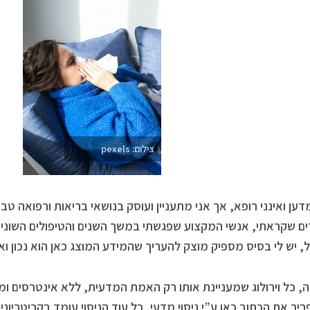
צילום: pexels
ם שקראתי, אנשי המקצוע שפגשתי במשך השנים והטיפולים השונים
 יש לי בסיס מספיק מוצק להעריך שהמידע המוצג כאן הוא נכון ואמ
 כל וירולוג שמעניינת אותו רק האמת המדעית, ללא אינטרסים ומניע
ריך את הכתוב כאן ע”י ניסוי מדעי, כל עוד הניסוי עומד בקריטריונ