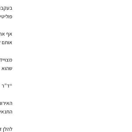
בעקבות
פוליטי
אף אחד
אותם ל
שהוא ה
“ד”ר או
התנאים
להלן ד