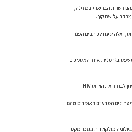
הם רשויות הבריאות במדינה,
המחקר על שם קוך.
ס, ואלה שענו לכותבים הפנו
ים שהתקבלו, פנה ד”ר לנקה בשנת 2001 לבית המשפט בגרמניה. אחד המסמכים
לבודד את הוירוס HIV”
רוברט קוך הוא אותו מכון שקבע במאה ה-19 את הקריטריונים המדעיים האומרים מהם
ביולוגיה מולקולרית במכון מקס