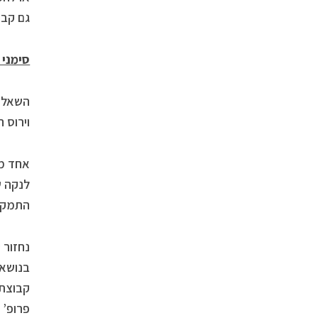
גם קבו
סימני 
וירוס ה-HIV שנחשב כמחולל מחלת ה
אחד מנ
התמקד 
נחזור 
בנושא וי
קבוצת 
פרופ’ מונטנייה