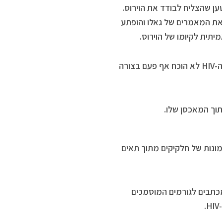
את המאמרים של גאלו והופתע
תית לקיומו של הוירוס.
לנקה הרחיב את בדיקותיו בנושא והחל מ-1994 הוא טוען שקיומו של נגיף ה-HIV לא הוכח אף פעם בצורה
וך המאכסן שלו.
מונות של חלקיקים מתוך תאים
מכתבים לגורמים המוסמכים