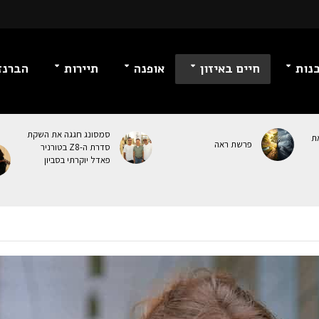
נות
חיים באיזון
אופנה
תיירות
הברנז
סמסונג חגגה את השקת
ת
פרשת ראה
סדרת ה-Z8 בטורניר
פאדל יוקרתי בסביון