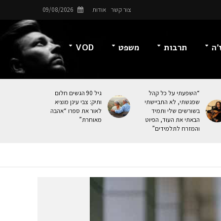
צור קשר
אודות
09/08/2026
’ה
תרבות
משפט
VOD
“השפעתי על כל קהל
גיל 90 הגשים חלום
שפגשתי, לא התביישתי
ותיק: צבי עינן מוציא
בשורשים שלי ותמיד
לאור את ספרו “אהבה
הבאתי את העוּד, הפיוט
מאוחרת”
והמזרח לתלמידים”