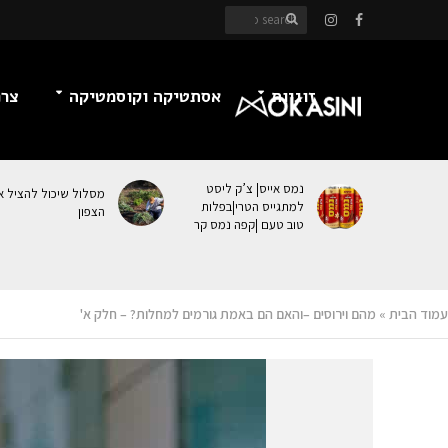
זוגיות
אסתטיקה וקוסמטיקה
צרכ
נמס אייס| צ’ק ליסט
מסלול שיכול להציל א
למתגייס הטרי|בפלות
הצפון
טוב טעם |קפה נמס קר
עמוד הבית
»
מהם וירוסים –והאם הם באמת גורמים למחלות? – חלק א'