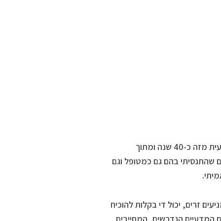
אינני מדען ואינני רופא, אך אני מתעניין ועוסק בנושאי בריאות ורפואה טבעית מזה כ-40 שנה ומתוך
 שהתנסיתי בהם גם כמטופל וגם
יתי.
ים זרים, יכול די בקלות להוכיח
ים המדעיים הנדרשים, המחייבים