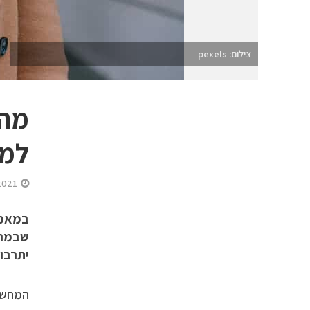
צילום: pexels
מהם
למח
2021
במאמר
שבמרב
יתרבו 
המחשבה