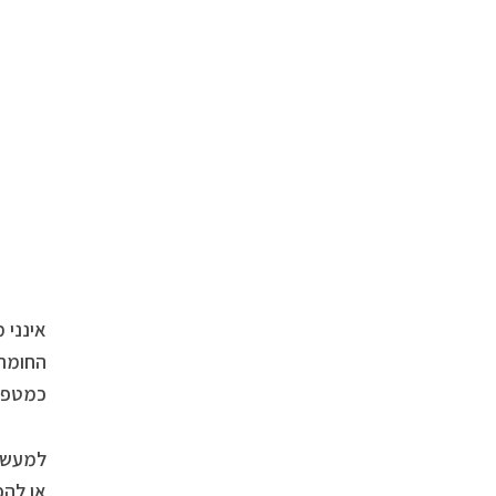
החומרי
כמטפל,
למעשה,
או להפ