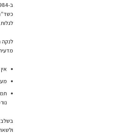
ב-1984 פרסם רוברט גאלו 4 מאמרים במגזין היוקרתי Science שם הוא טען שהצליח לבודד את הוירוס.
כשד”ר 
לגלות 
מדעית 
אין
מעולם
תמו
נורמ
בשלב מ
ולשאול