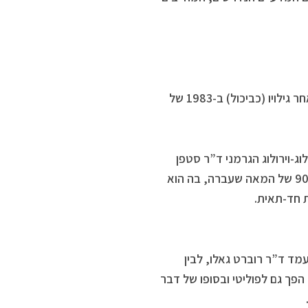
השאלות והספקות בנושא הוירוסים החלו להתפרסם בעיקר מספר שנים לאחר גילויו (כביכול) ב-1983 של
ג-וירולוג הגרמני ד”ר סטפן
לנקה שעשה את עבודת הדוקטורט שלו בסוף שנות ה-80 ותחילת שנות ה-90 של המאה שעברה, בה הוא
ת חד-תאית.
ד ד”ר רוברט גאלו, לבין
פך גם לפוליטי ובסופו של דבר