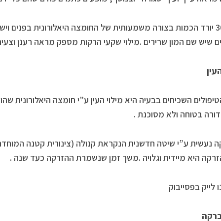
בגיל 30 יורד הכמות בצורה משמעותית של החומצה היאלורונית בפנים ו
ם שיש שם המון שרירים .מילוי שקעי הרקות מספק מראה רענן וצעיר 
עין
יפולים השכיחים בבעיה היא מילוי העין ע”י חומצה היאלורונית שה
ורה בטוחה ולא מסוכנת .
 נעשית ע”י שיטה חדשנית הנקראת קנולה (צינורית קטנה המוחד
רקה היא מיידית וגלויה .משך זמן שנשמרת ההזרקה כעד שנה .
ו לייק בפסייבוק
ברקה