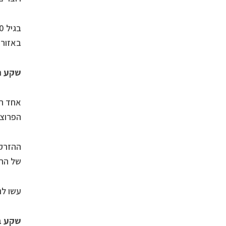
באזורי
שקע ה
אחד הט
הפרוצד
ההזרקה
של ההז
עשו לנ
שקע 