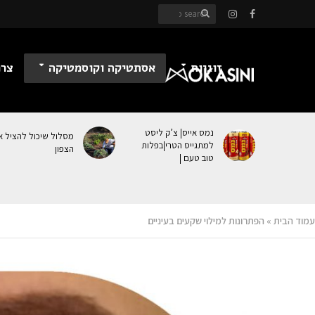
זוגיות
אסתטיקה וקוסמטיקה
צרכ
נמס אייס| צ’ק ליסט
מסלול שיכול להציל א
למתגייס הטרי|בפלות
הצפון
טוב טעם |
עמוד הבית
»
הפתרונות למילוי שקעים בעיניים