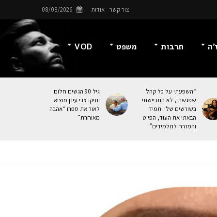
צור קשר
אודות
08/08/2026
’ה
תרבות
משפט
VOD
“השפעתי על כל קהל
גיל 90 הגשים חלום
שפגשתי, לא התביישתי
ותיק: צבי עינן מוציא
בשורשים שלי ותמיד
לאור את ספרו “אהבה
הבאתי את העוּד, הפיוט
מאוחרת”
והמזרח לתלמידים”