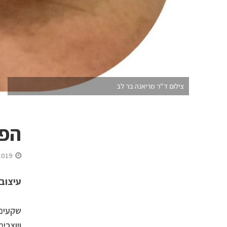
צילום ד"ר מריאנה בר לב
הפת
2019
עיצוב 
שקעים 
ויוצרי