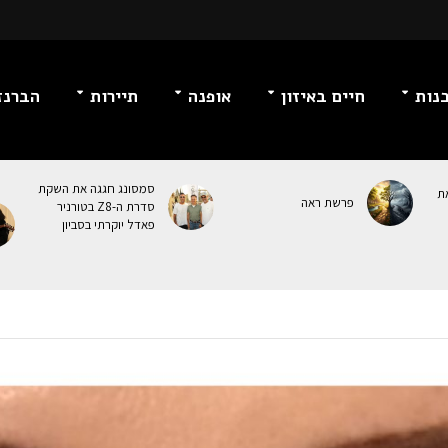
נות
חיים באיזון
אופנה
תיירות
הברנז
סמסונג חגגה את השקת
ת
פרשת ראה
סדרת ה-Z8 בטורניר
פאדל יוקרתי בסביון