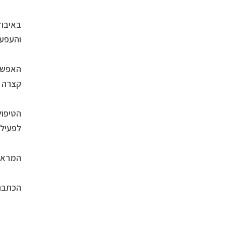
באיבוד
והעפעפ
האפשרו
קצרה י
הטיפול
לפעילו
המראה 
הכתבה