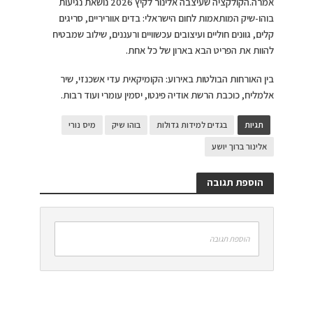
אמרה.הקולקציה שעיצבה אלינור לקיץ 2026 נושאת נגיעות
בוהו-שיק המותאמות לחום הישראלי: בדים אווריריים, סריגים
קלים, גוונים חוליים ועיצובים עכשוויים ורעננים, שילוב שמבטיח
להוות את הפריט הבא בארון של כל אחת.
בין האורחות הבולטות באירוע: הקומיקאית עדי אשכנזי, שיר
אלמליח, כוכבת הרשת אודיה פינטו, יסמין עומרי ועוד רבות.
תגיות
בגדים למידות גדולות
בוהו שיק
מיס נורי
אלינור ברוך יושע
הוספת תגובה
הוספת תגובה