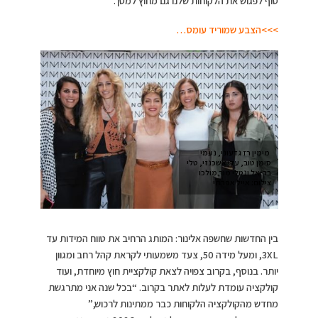
סוף לפגוש את הלקוחות שלנו גם מחוץ למסך.”
>>>הצבע שמוריד עומס…
מימין רז גדעוני, נעמי
סימן טוב, עדי אשכנזי, טלי
בר-אל ונטלי מור מולכו
צילום: אייל אפרתי
בין החדשות שחשפה אלינור: המותג הרחיב את טווח המידות עד
3XL, ומעל מידה 50, צעד משמעותי לקראת קהל רחב ומגוון
יותר. בנוסף, בקרוב צפויה לצאת קולקציית חוץ מיוחדת, ועוד
קולקציה עומדת לעלות לאתר בקרוב. “בכל שנה אני מתרגשת
מחדש מהקולקציה הלקוחות כבר ממתינות לרכוש,”