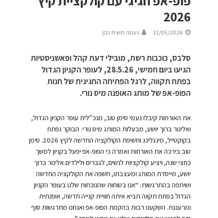
פופ-אפ חגיגי עם קולקציית קיץ
2026
31/05/2026
נעמה משיח כהן
סלבס, כוכבות רשת, מובילי דעת קהל ופאשניסטיות
הגיעו ביום חמישי, 28.5.26, לעופר הקניון הגדול
בפתח תקווה, לרגל הפתיחה החגיגית של חנות
הפופ-אפ של מותג האופנה מיס נורי.
את האורחות קיבלו נעמי סימן טוב, מנכ”לית עופר הקניון הגדול,
ואלינור ברוך יושע, מבעלות המותג מיס נורי. הבוקר נפתח
בקוקטייל, מינגלינג וחשיפת הקולקציה החדשה לקיץ 2026. סימן
טוב בירכה את האורחות ואמרה כי הפופ-אפ יפעל בקניון למשך
כחצי שנה, ויציע קולקציות לנשים, לגברים ולילדים.אלינור ברוך
יושע, מייסדת המותג ומעצבתו, חשפה את הקולקציה החדשה
ושיתפה בהתרגשות: “אנו בטוחות שהנוכחות שלנו בעופר הקניון
הגדול בפתח תקווה תביא איתה חוויית קנייה חדשה, אופנתית
ומרעננת. השקענו רבות בהקמת הפופ-אפ ואנחנו מתרגשות סוף