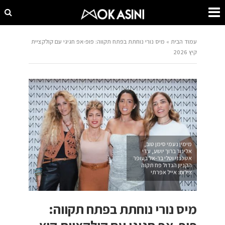
עמוד הבית
»
מיס נורי נוחתת בפתח תקווה: פופ-אפ חגיגי עם קולקציית
קיץ 2026
מימין נעמי סימן טוב,
אלינור ברוך יושע, עדי
אשכנזי וטלי בר-אל בעופר
הקניון הגדול פח תקוה
צילום: אייל אפרתי
מיס נורי נוחתת בפתח תקווה: