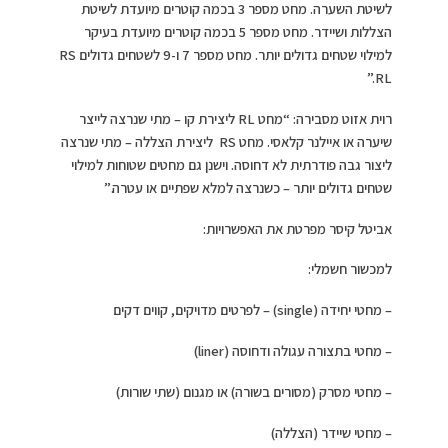
לשיטת השערה. מחט מספר 3 בכמה קוטרים מיועדת לשיטת
הצללות ושיידר. מחט מספר 5 בכמה קוטרים מיועדת בעיקר
למילוי שטחים גדולים יותר. מחט מספר 7 ו-9 לשטחים גדולים RS
RL.”
רוית אזוט מסבירה: “מחט RL ליצירת קו – מתי שנרצה לייצר
שיערה או איילנר קלאסי. מחט RS ליצירת הצללה – מתי שנרצה
ליצור גבה פודרתית לא דחוסה. וישנן גם מחטים שטוחות למילוי
שטחים גדולים יותר – כשנרצה למלא שפתיים או עטרה.”
אביטל קיסר מפרטת את האפשרויות:
למכשור חשמלי:
– מחטי יחידה (single) – לפרטים מדויקים, קווים דקים
– מחטי בתצורה עגולה ודחוסה (liner)
– מחטי מסרק (מסורים בשורה) או מגנום (שתי שורות)
– מחטי שיידר (הצללה)