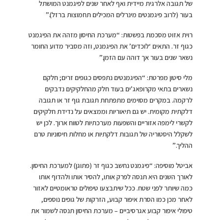
של תגובה אלרגית מיידית ואף לאחר שנים לפיגמנט המושתל
בעור (לרוב פיגמנטים מינרלים המכילים תחמוצות ברזל).”
רוית אזוט מסכמת בפשטות: “מערכת החיסון מזהה את הפיגמנט
כגוף זר. התאים ‘לוכדים’ את הפיגמנט, וזה מסביר מדוע החומר
נשאר שנים בעור אך דוהה עם הזמן.”
מלי סיטון מפרטת: “הפיגמנטים נתפסים כגופים זרים; חלקם
נשארים בתאי מקרופאג’ים בעוד חלק מהחלקיקים נדבקים
לרקמה. במקרים מסוימים מתפתחת תגובת גוף זר או תגובה
דלקתית מקומית. יש גם תיאוריות וממצאים על נדידת חלקיקים
לקשרי לימפה אזוריים והשפעות מערכתיות לטווח ארוך. לכן יש
לשקלל היסטוריה של תגובות דלקתיות או מחלות חיסוניות טרם
ההליך.”
אביטל מוסיפה: “פיגמנט נחשב כגוף זר (פתוגן) למערכת החיסון.
לאורך השנים היא תנסה לפרק אותו, להסיר אותו ולהדוף אותו
כמה שיותר לפני שטח. ככל שיתבצעו טיפולים טראומטיים לאזור
לאחר מכן כמו הסרת איפור קבוע, הזרקות של גופים נוספים,
טיפולי איפור קבוע אגרסיביים – מערכת החיסון תנסה לשמור את