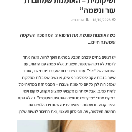
ושיקומית – האומנות שמחברת
עור ונשמה”
18/10/2025
אבי ונציה
כשהאומנות פוגשת את הרפואה: המהפכה השקטה
שמשנה חיים...
יש רגעים בחיים שבהם המבט במראה הופך להיות משהו אחר
לגמרי. לא רק השתקפות חיצונית, אלא מפגש עם הזהות, עם
התחושה של “אני” עבור נשים רבות שעברו ניתוחי שד, אובדן
שיער בגבות עקב טיפולים רפואיים, או נשים שסובלות מצלקות
שמזכירות להן כל יום טראומה שעברו – המבט הזה במראה יכול
להיות כואב. אבל יש תחום מקצועי שמציע תקווה, שיקום ויופי
במקום אחד: “מיקרופיגמנטציה אסתטית ושיקומית”. זה לא סתם
איפור קבוע. זו אומנות רפואית עדינה שמחזירה לנשים את
תחושת השלמות, את הביטחון העצמי, ואת החיבור לנשיות שלהן.