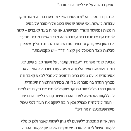
מחיקת הגבה על ידי לייזר או רימובר.”
אינה בן נון מסבירה: “מזה שנים שאני מבצעת הרבה מאוד תיקון
עבודות כושלות. אני עושה שימוש בסוג של רימובר על בסיס
חומצות (מאושר משרד הבריאות). אני פחות בעד קאברים – קשה
לכסות עם פיגמנט בהיר עבודה כהה מדי. ראשית מנקים מהעור
את הגוון הישן, ורק אז בונים מחדש בהדרגה. זה תהליך שמצריך
סבלנות מצד המטופל. אין קיצורי דרך – יש מקצוענות.”
אביטל קיסר מפרטת: “עבודת קאבר, על איפור קבוע קיים, לא
תמיד פשוטה. כאשר הלקוחה מגיעה עם תצורה לא אחידה או
אסימטרית או עם גוונים כהים ודחוסים לא נוכל לבצע קאבר וזה
מצריך הסרה ברימובר או בלייזר. במידה והתצורה סימטרית
והגוון דהוי נוכל לבחור טכניקה שתוכל לכסות את הקיים. יש לשים
לב ללקוחה שמגיעה לאחר הסרת איפור קבוע בלייזר או ברימובר
– העור יכול להיות מצולק וכאן חובה לשקם את העור לפני טיפול
מיקרופיגמנטציה מחודש.”
רוית אזוט מסכמת: “לעיתים לא ניתן לעשות קאבר ולכן מומלץ
לעשות טיפול לייזר להסרה. יש מקרים שלא ניתן לעשות הסרה