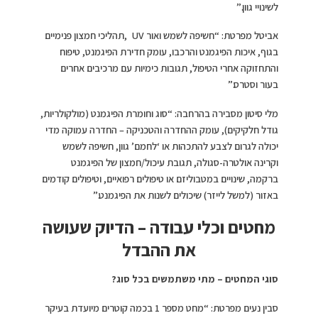
לשינויי גוון.”
אביטל מפרטת: “חשיפה לשמש ואור UV ,תהליכי חמצון פנימיים
בגוף, איכות הפיגמנט והרכבו, עומק חדירת הפיגמנט, טיפוח
והתחזוקה אחרי הטיפול, תגובות כימיות עם מרכיבים אחרים
בעור וסטרס.”
מלי סיטון מסבירה בהרחבה: “סוג וחומרת הפיגמנט (מולקולריות,
גודל חלקיקים), עומק ההחדרה והטכניקה – החדרה עמוקה מדי
יכולה לגרום לצבע להתכהות או ‘לחמם’ גוון, חשיפה לשמש
וקרינה אולטרה-סגולה, תגובת עיכול/חמצון של הפיגמנט
ברקמה, שינויים במטבוליזם או טיפולים רפואיים, וטיפולים קודמים
באזור (למשל לייזר) שיכולים לשנות את הפיגמנט.”
מחטים וכלי עבודה – הדיוק שעושה
את ההבדל
סוגי המחטים – מתי משתמשים בכל סוג
?
סבין נעים מפרטת: “מחט מספר 1 בכמה קוטרים מיועדת בעיקר