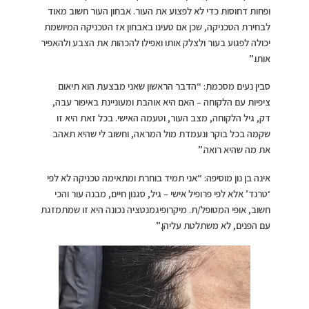
ופחות דחוסות כדי לא לפצוע את העור. אבחון העור חשוב מאוד
לבחירת הטכניקה, שכן אם טעינו באבחון אז הטכניקה המיושמת
יכולה לפגוע בעור ולצלק אותו ואפילו להכהות את הצבע ולהאפיר
אותו.”
סבין נעים מסכמת: “הדבר הראשון שאני מבצעת הוא תיאום
ציפיות עם הלקוחה – האם היא אוהבת ומעוניינת באיפור עבה,
דק, גיל הלקוחה, מצב העור, וטעמה האישי. בכל זאת היא זו
שקמה בכל בוקר ונעמדת מול המראה, וחשוב לי שהיא תאהב
את מה שהיא רואה.”
אינה בן נון מוסיפה: “אני תמיד בוחרת ומתאימה טכניקה לא לפי
‘טרנד’ אלא לפי פרופיל אישי – גיל, סגנון חיים, מבנה עור והכי
חשוב, אופי המטופל/ת. מיקרופיגמנטציה נכונה היא זו שמתמזגת
עם הפנים, לא משתלטת עליהן.”