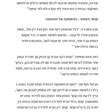
ועדינה, וחטיבת מחטים מרובות לכיסוי שטחים גדולים או לתחום
השיקומי. הבחירה היא תמיד לפי מטרה ולא לפי ‘נוחות’.”
קוטר המחט – ההשפעה על התוצאה
סבין מסבירה: “ככל שהמחט דקה יותר הקו יוצא דק יותר, פחות
פיגמנט יוחדר לרקמה – מתאים לשיטת השערה. ככל שקוטר
המחט עבה יותר, תהיה יותר טראומה לעור, והפיגמנט יחדור
בכמות גדולה יותר.”
רוית אזוט מוסיפה: “מחט דקה יוצרת קו מדויק אך חודרת עמוק
יותר ועלולה לגרום לטראומה מוגברת אם לא עובדים נכון, בעיקר
בעור יבש ורגיש. מחט עבה יותר מפזרת את הצבע ברכות, פחות
חודרת לעומת המחט הדקה.”
אביטל מפרטת: “היום יש משמעות לבחירת מחטי סינגל (מחט 1
בלבד) לשיטת השערה או לדיוק קווי. לא מספיק לאבחן את העור,
צריך לדעת מה קוטר המחט וחוד המחט (גם לחידוד מחט יש
משמעות). קוטר גדול מביא לחדירה רחבה וטראומה גבוהה בין
0.25-0.40 מ”מ קוטר. קוטר דק מביא לחדירה עדינה וטראומה