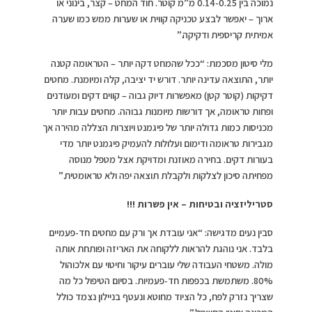
נמוכה בין 0.14-0.25 מ”מ קוטר. חוד המחט – קצר, בינוני או
ארוך – יאפשר לבצע טכניקה קווית או שערות ממש כמו שערה
אמיתית קריספית ודקיקה.”
מלי סיטון מסכמת: “ככל שהמחט דקה יותר – הטראומה קטנה
יותר, התוצאה עדינה יותר. דורש יד יציבה, קלה ומיומנת. מחטים
דקיקות (קוטר קטן) מאפשרות דיוק גבוה – קווים דקים ומעודנים
ופחות טראומה, אך דורשות מיומנות גבוהה. מחטים עבות יותר
מכניסות כמות גדולה יותר של פיגמנט ויוצרות הצללה מהירה אך
מגבירות טראומה ודימום ועלולות להעמיק פיגמנט יותר מדי
בעורות דקים. בחירה מאוזנת ומדויקת אצל מטפל מנוסה
מפחיתה סיכון לצלקות ולקבלת תוצאה יפה ולא טראומטית.”
סטריליזציה ובטיחות – אין פשרות !!!
סבין נעים מדגישה: “אני עובדת אך ורק עם מחטים חד-פעמיים
בלבד. אני נוהגת להראות ללקוחה את האריזה ופותחת אותה
מולה. משטחי העבודה שלי עוברים עיקור וחיטוי עם אלכוהול
80%. משתמשת בכפפות חד-פעמיות. בסיום הטיפול כל מה
שצריך נזרק לפח, כל הציוד מחוטא ונעטף בניילון נצמד כולל