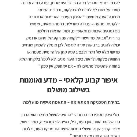
לעבוד בתנאי סטריליזציה הכי גבוהים שניתן, עם עבודה עדינה
מאוד על מנת לא לגרום להצטלקות, ובחירת המחט
הנכונה.”אינה מוסיפה: “הסיכון העיקרי הוא זיהום או תגובה
דלקתית. מניעה – עבודה סטרילית ברמה רפואית, שימוש
בפיגמנטים איכותיים ומאושרים, ומתן הוראות החלמה
ברורות.”אביטל מדגישה: “לקוחה עם רקע של זיהום או נמק
יכולה להגיב ברגישות יתרה לטיפול. לכן מומלץ להמתין שנתיים
מריפוי מלא של השד ולבצע טסט קטן של הדמיית פטמה או
הסוואת צלקות ולראות כיצד העור מגיב. לא לטפל בלקוחה שלא
בטוחה שהטיפול מתאים לה – אם יש ספק, אין ספק.”
איפור קבוע קלאסי – מדע ואומנות
בשילוב מושלם
בחירת הטכניקה המתאימה – התאמה אישית מושלמת
מלי סיטון מסבירה בהרחבה: “הבסיס לטיפול מוצלח הוא אבחון
נכון של סוג העור, גוון העור, גיל, נטייה לפיגמנטציה, מצב רפואי,
איפור קבוע ישן או טיפולי הסרות ששינו את מרקם העור, צלקות
באזור הגבה ותוצאה מבוקשת.”