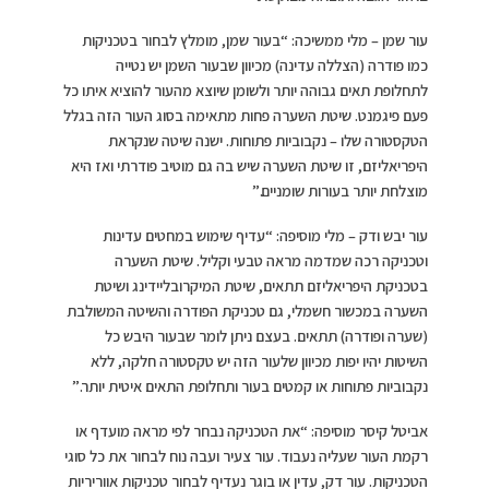
עור שמן – מלי ממשיכה: “בעור שמן, מומלץ לבחור בטכניקות
כמו פודרה (הצללה עדינה) מכיוון שבעור השמן יש נטייה
לתחלופת תאים גבוהה יותר ולשומן שיוצא מהעור להוציא איתו כל
פעם פיגמנט. שיטת השערה פחות מתאימה בסוג העור הזה בגלל
הטקסטורה שלו – נקבוביות פתוחות. ישנה שיטה שנקראת
היפריאליזם, זו שיטת השערה שיש בה גם מוטיב פודרתי ואז היא
מוצלחת יותר בעורות שומניים.”
עור יבש ודק – מלי מוסיפה: “עדיף שימוש במחטים עדינות
וטכניקה רכה שמדמה מראה טבעי וקליל. שיטת השערה
בטכניקת היפריאליזם תתאים, שיטת המיקרובליידינג ושיטת
השערה במכשור חשמלי, גם טכניקת הפודרה והשיטה המשולבת
(שערה ופודרה) תתאים. בעצם ניתן לומר שבעור היבש כל
השיטות יהיו יפות מכיוון שלעור הזה יש טקסטורה חלקה, ללא
נקבוביות פתוחות או קמטים בעור ותחלופת התאים איטית יותר.”
אביטל קיסר מוסיפה: “את הטכניקה נבחר לפי מראה מועדף או
רקמת העור שעליה נעבוד. עור צעיר ועבה נוח לבחור את כל סוגי
הטכניקות. עור דק, עדין או בוגר נעדיף לבחור טכניקות אווריריות