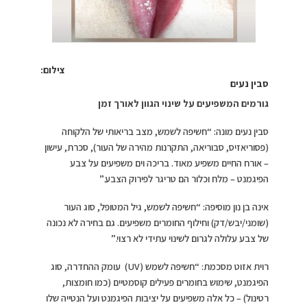
צילום:
סבין נעים
גורמים המשפיעים על שינוי הגוון לאורך זמן
סבין נעים מונה: “חשיפה לשמש, מצב בריאותי של הלקוחה
(פסוריאזיס, סבוריאה, התקרנות מהירה של העור), סכרת, עישון
– אורח החיים משפיע מאוד. בריכה וים משפיעים על צבע
הפיגמנט – מלח וכלור הם טריגר לפירוק הצבע.”
אינה בן נון מוסיפה: “חשיפה לשמש, גיל המטופל, סוג העור
(שומני/יבש/דק) וחילוף החומרים משפיעים. גם בחירה לא נכונה
של צבע עלולה לגרום לשינוי עתידי לא רצוי.”
רוית אזוט מסכמת: “חשיפה לשמש (UV) עומק ההחדרה, סוג
הפיגמנט, שימוש בחומרים פעילים קוסמטיים (כמו חומצות,
רטינול) – כל אלה משפיעים על יציבות הפיגמנט ועל הנטייה שלו