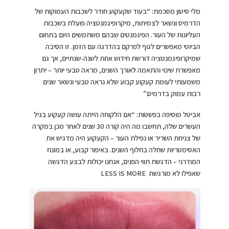
מלי סיטון מסכמת: “בעוד שקעקוע חודר לשכבות העמוקות של
הדרמיס ונשאר לצמיתות, מיקרופיגמנטציה פועלת בשכבות
העליונות של העור. הפיגמנטים שבהם משתמשים היום בתחום
הביוטי מאפשרים לגוף לפרקם בהדרגה עם הזמן. זו הסיבה
שמיקרופיגמנטציה דורשת חידוש אחת לשנה-שנתיים, אך גם
מאפשרת שינוי והתאמה לאורך השנים, מראה טבעי יותר – יתרון
משמעותי לעומת קעקוע קבוע שלא נראה טבעי ונשאר שנים
רבות עמוק בדרמיס.”
אביטל מוסיפה בפשטות: “אם הלקוחה הייתה עושה קעקוע בגיל
העשרים שלה, תחשבו מה היה קורה 30 שנים לאחר מכן במקרה
של צניחת השריר או נפילת העור – הקעקוע היה מדגיש את
האסימטריות שחלה בחלוף השנים. באיפור קבוע, או במונח
המודרני – הדגשת תווי הפנים, אנחנו יכולות לבצע הדגשה
שאפילו לא מורגשת LESS IS MORE