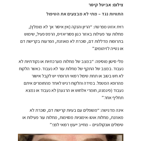
צילום: אביטל קיסר
התוויות נגד – מתי לא מבצעים את הטיפול
רוית אזוט מפרטת: “הריון והנקה (אין איסור אך לא מומלץ),
מחלות עור פעילות באזור כגון פסוריאזיס, הרפס פעיל, שימוש
בתרופות מדללות דם, סוכרת לא מאוזנת, הפרעות בקרישת דם
או נטייה לזיהומים.”
מלי סיטון מוסיפה: “במצב של מחלות מערכתיות או נקודתיות לא
נעבוד. במצב של התקף של מחלות עור לא נעבוד. כאשר הלקוח
לא חש בטוב או תחת טיפול רפואי תרופתי יש לקבל אישור
מהרופא המטפל. במידה והלקוח רגיש לאחד מהחומרים איתם
נעבוד (פיגמנט, חומרי אלחוש או הרגעה) לא נעבוד או נמצא
תחליף אחר.”
אינה מדגישה: “מטופלים עם בעיות קרישת דם, סוכרת לא
מאוזנת, מחלות אוטו-אימוניות מסוימות, מחלות עור פעילות או
טיפולים אונקולוגיים – מחייב ייעוץ רפואי לפני.”