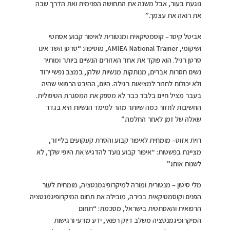
נוגעת בעור, אבל משנה את התחושה הפנימית ואת הדרך שבה
את רואה את עצמך.”
אביטל קיסר– קוסמטיקאית ומנטורית לאיפור קבוע אסתטי
ושיקומי, AMIEA National Trainer, מוסיפה: “סרטן השד אינו
סרטן רגיל. הוא פוקד את אחד האזורים הנשיים ביותר ומותיר
נשים חסרות אברים, מנותקות מנשיות שלהן, במצב נפשי ירוד
ולא יכולות לחזור למציאות רגילה. היום, ההיבט הרפואי שהיה
בעבר מציל חיים בלבד כבר לא מספק את המסגרת הטיפולית.
החשיבות לחזור כמה שיותר מהר למימד הנשיות היא בגדר
שאלה של זמן לאחר החלמה.”
רוית אזוט– מומחית לאיפור קבוע והסרת קעקועים בלייזר,
מציינת בפשטות: “איפור קבוע נועד להדגיש את היופי שלך, לא
לשנות אותו.”
מלי סיטון – מנטורית ומורה למיקרופיגמנטציה, מומחית לעור
הפנים וקוסמטיקאית בכירה, מובילה את תחום המיקרופיגמנטציה
הרפואית והאסתטית בישראל, מסכמת: “תחום
המיקרופיגמנטציה משלב דיוק רפואי, ידע מדעי ורגישות