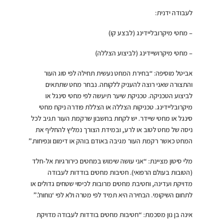
לעבודה ידנית:
– מחטי מיקרובליידינג (לבצע קו)
– מחטי מיקרושיידינג (לביצוע הצללה)
אביטל מוסיפה: “בחירת המחט נעשית תחילה לפי סוג העור
והתצורה שאני רוצה להעניק ללקוחה. נבחר מחט שתתאים
לביצוע הטכניקה. טכניקת שיער תיעשה לפי מחטי סינגל או
מיקרובליידינג. טכניקות הצללה או הצללת פודרה ניקח מחטי
סינגל או מחטי שיידר. יש לקחת בחשבון שרקמת העור תגיב לכל
ניסה של מחט לטוב או לרע, ובמידת הצורך נמליץ להחליף את
המחט כאשר רקמת העור מגיבה באודם בוהק או דימום ונפיחות.”
מלי סיטון מציינת: “אני עושה שימוש במחטים כירורגיות אל-חלד
(הטובות בעולם הרפואי). חטיבות מחטים בודדות לעבודה
מדויקת ועדינה, וחטיבת מחטים מרובות לכיסוי שטחים גדולים או
לתחום השיקומי. הבחירה היא תמיד לפי מטרה ולא לפי ‘נוחות’.”
אינה בן נון מסכמת: “חטיבות מחטים בודדות לעבודה מדויקת