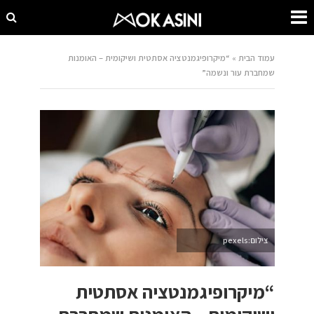
עמוד הבית
»
“מיקרופיגמנטציה אסתטית ושיקומית – האומנות
שמחברת עור ונשמה”
צילום:pexels
“מיקרופיגמנטציה אסתטית