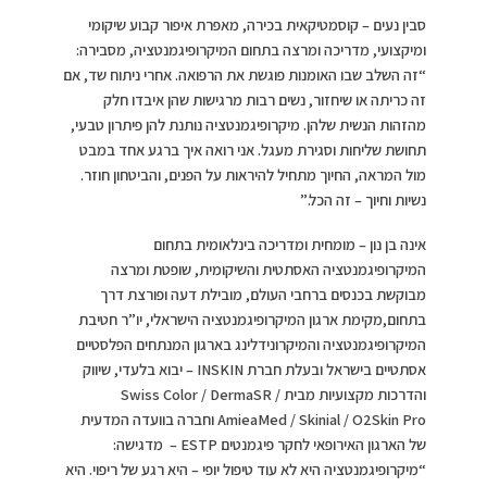
סבין נעים – קוסמטיקאית בכירה, מאפרת איפור קבוע שיקומי
ומיקצועי, מדריכה ומרצה בתחום המיקרופיגמנטציה, מסבירה:
“זה השלב שבו האומנות פוגשת את הרפואה. אחרי ניתוח שד, אם
זה כריתה או שיחזור, נשים רבות מרגישות שהן איבדו חלק
מהזהות הנשית שלהן. מיקרופיגמנטציה נותנת להן פיתרון טבעי,
תחושת שליחות וסגירת מעגל. אני רואה איך ברגע אחד במבט
מול המראה, החיוך מתחיל להיראות על הפנים, והביטחון חוזר.
נשיות וחיוך – זה הכל.”
אינה בן נון – מומחית ומדריכה בינלאומית בתחום
המיקרופיגמנטציה האסתטית והשיקומית, שופטת ומרצה
מבוקשת בכנסים ברחבי העולם, מובילת דעה ופורצת דרך
בתחום,מקימת ארגון המיקרופיגמנטציה הישראלי, יו”ר חטיבת
המיקרופיגמנטציה והמיקרונידלינג בארגון המנתחים הפלסטיים
אסתטיים בישראל ובעלת חברת INSKIN – יבוא בלעדי, שיווק
והדרכות מקצועיות מבית Swiss Color / DermaSR /
AmieaMed / Skinial / O2Skin Pro וחברה בוועדה המדעית
של הארגון האירופאי לחקר פיגמנטים ESTP – מדגישה:
“מיקרופיגמנטציה היא לא עוד טיפול יופי – היא רגע של ריפוי. היא