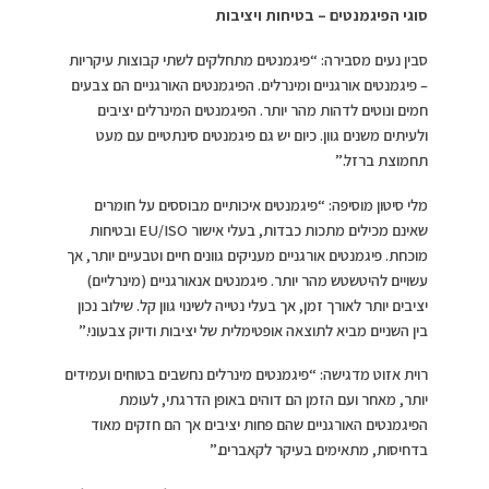
סוגי הפיגמנטים – בטיחות ויציבות
סבין נעים מסבירה: “פיגמנטים מתחלקים לשתי קבוצות עיקריות
– פיגמנטים אורגניים ומינרלים. הפיגמנטים האורגניים הם צבעים
חמים ונוטים לדהות מהר יותר. הפיגמנטים המינרלים יציבים
ולעיתים משנים גוון. כיום יש גם פיגמנטים סינתטיים עם מעט
תחמוצת ברזל.”
מלי סיטון מוסיפה: “פיגמנטים איכותיים מבוססים על חומרים
שאינם מכילים מתכות כבדות, בעלי אישור EU/ISO ובטיחות
מוכחת. פיגמנטים אורגניים מעניקים גוונים חיים וטבעיים יותר, אך
עשויים להיטשטש מהר יותר. פיגמנטים אנאורגניים (מינרליים)
יציבים יותר לאורך זמן, אך בעלי נטייה לשינוי גוון קל. שילוב נכון
בין השניים מביא לתוצאה אופטימלית של יציבות ודיוק צבעוני.”
רוית אזוט מדגישה: “פיגמנטים מינרלים נחשבים בטוחים ועמידים
יותר, מאחר ועם הזמן הם דוהים באופן הדרגתי, לעומת
הפיגמנטים האורגניים שהם פחות יציבים אך הם חזקים מאוד
בדחיסות, מתאימים בעיקר לקאברים.”