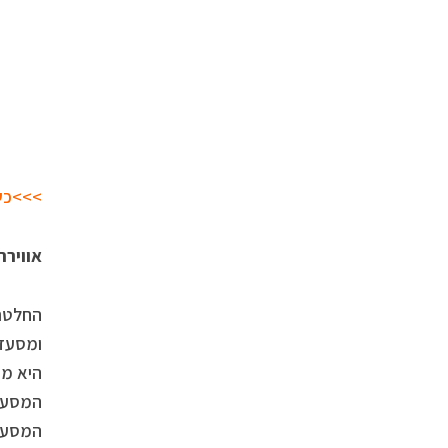
>>>כש
אווירה
החלטתי
ומסעדו
היא מה
המסעדה
המסעדה