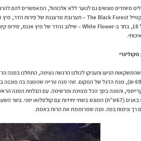
לים מיוחדים מוגשים גם לנוער ללא אלכוהול, המאפשרים להם להרגי
את קוקטייל The Black Forest – תערובת מרעננת של פירות
את גיל 18, בחר ב-White Flower – שילוב נהדר של מיץ אננס, 
יכותי.
הקולינרי
המשקאות הגיעו והעניקו לכולנו הרגשה נעימה, התחלנו במנה הרא
אורז (69 ₪), מנת הדגל של המקום. זוהי מנה טרייה שהטונה בה מוכנה
ייספי, והמנה בסך הכל מצוינת ומרשימה. עם הצלחת המנה הראשו
ולקחנו באנים (67ש”ח) המוגש בשתי יחידות עם קולסלואו יפני. בשר
רך ונימוח בפה. מנה שמרוממת את הרוח באמת.