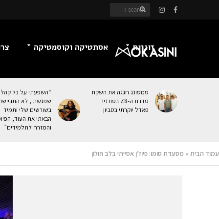
זוגיות
אסתטיקה וקוסמטיקה
צרכ
סמסונג חגגה את השקת
“השפעתי על כל קהל
סדרת ה-Z8 בטורניר
שפגשתי, לא התביישת
פאדל יוקרתי בסביון
בשורשים שלי ותמיד
הבאתי את העוּד, הפיו
והמזרח לתלמידים”
עמוד הבית
»
מסעדת סומו: פיוז’ן אסייתי בלב חולון