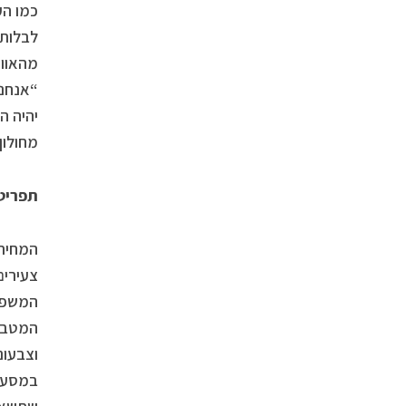
כמו הע
לבלות 
“אנחנו
יהיה ה
מחולון
תפריט 
המחירי
צעירים
המשפחה
המטבח 
וצבעונ
במסעדה