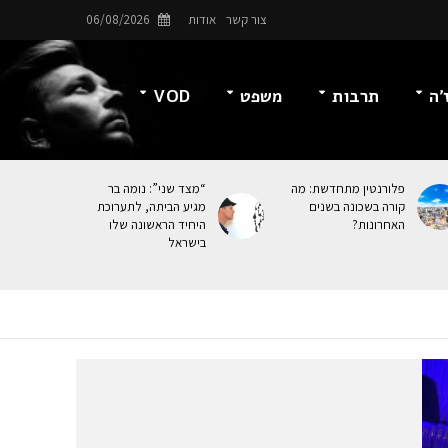
צור קשר
אודות
06/08/2026
’ה
תרבות
משפט
VOD
פלורנטין מתחדשת: מה
“מצד שני”: נומה בר
קורה בשכונה בשנים
מגיע הביתה, לתערוכת
האחרונות?
היחיד הראשונה שלו
בישראל