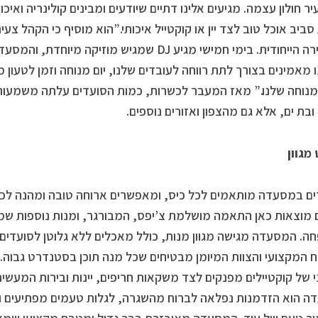
יר חולון עצמה. מגיעים אלינו דתיים שיודעים ומבינים קולינריה ואיכו
סביב אוכל טוב לצד יין או קוקטייל איכותי.”הוא מוסיף כי הקהל צעיר
מהאווירה הייחודית. בימי חמישי מגיע DJ שמגיש מוז
 מאמינים בצורך לתת רווחה לעובדים שלנו, יום מנוחה וזמן לטעון 
מנוחה שלנו.” מאז המעבר לכשרות, כמות הסועדים עלתה משמעותי
 ובת ים, אלא גם מהצפון ואזורים נוספים.
מגוון
ם במסעדה מותאמים לכל כיס, ומאפשרים ארוחה טובה ומהנה לכל
 מוצאות כאן התאמה מושלמת צ’יפס, המבורגר, ומנות נוספות שמ
. המסעדה מגישה מגוון מנות, כולל מאכלים ללא גלוטן לסועדים ע
המקצועי והצוות המיומן מבטיחים שכל מנה תוכן בסטנדרט גבוה.
י של קוקטיילים מפנקים לצד משקאות חריפים, יינות ובירות המעשירי
 הוא הזדמנות נפלאה לברוח מהשגרה, לגלות טעמים מפתיעים וליה