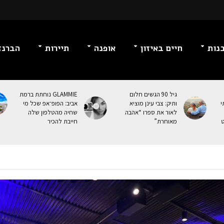
נות
חיים באיזון
אופנה
תיירות
הברנז
גיל 90 הגשים חלום
GLAMMIE נוחתת ברמת
י
ותיק: צבי עינן מוציא
אביב: הפופ־אפ שכל מי
לאור את ספרו “אהבה
שחיה מהטלפון שלה
ט
מאוחרת”
חייבת להכיר