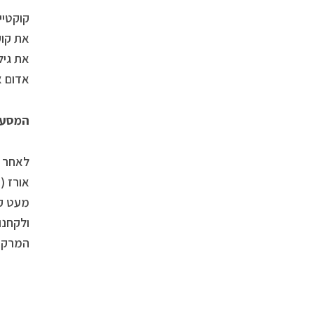
קוקטיי
אדום א
המסע 
לאחר ש
מעט קר
המרקם 