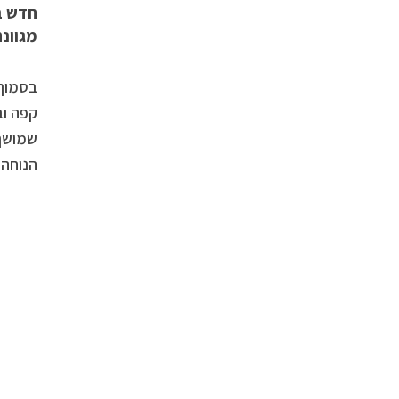
חדש בע
מגוונ
בסמוך 
קפה וב
שמושך 
הנוחה 