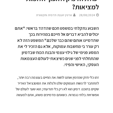
למציאות?
28/08/2024
ארטין יועצת תדמית ותקשורת
השבוע נתקלתי במשפט חכם שהדהד בראשי: "אתם
יכולים להביא דברים אל חייכם במהירות בכך
שתדמיינו אותם שהם כבר שלכם." המשפט הזה לא
רק עורר בי מחשבות עמוקות, אלא גם הזכיר לי את
המסע פנימי של גילוי עצמי והבנת הכוח שבדמיון
שהתחלתי לפני שנים כשיצאתי לעולם העצמאות
העסקי, האישי והפיזי.
זהו כלי חזק שמזמין אותנו לחוות את החיים בעוצמה רבה יותר,
להתחבר לרגשות העמוקים שלנו ולגלות את הפוטנציאל האדיר
שקיים בתוכנו. דמיון הוא לא רק כלי תודעתי; הוא שער לעולם של
אפשרויות בלתי נגמרות. כשאתם מדמיינים משהו, אתם למעשה
יוצרים תמונה חיה במוחכם, תחושה שמביאה עמה את הרגשות
וההתרגשות שקשורות להגשמה של המטרה. זהו כמו לטעום את
המתיקות של הניצחון או לחוות את השלווה של החיים האידיאליים