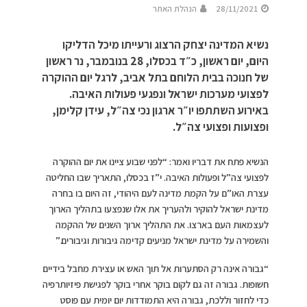
28/11/2021
הנהלת האתר
נשיא המדינה יצחק הרצוג ורעייתו מיכל הדליקו
היום, יום ראשון, כ״ד בכסלו, 28 בנובמבר, נר ראשון
של חנוכה בבית הלוחם בתל אביב, לרגל יום ההוקרה
לפצועי מערכות ישראל ונפגעי פעולות האיבה.
באירוע השתתפו יו״ר ארגון נכי צה״ל, עידן קלימן,
ופצועות ופצועי צה״ל.
הנשיא פתח את דבריו ואמר: “לפני שבוע ציינו את יום ההוקרה
לפצועי צה”ל ופעולות האיבה. י”ז בכסלו, התאריך שבו החליטה
עצרת האו”ם על הקמת מדינה לעם היהודי, זה היום בו בחרה
מדינת ישראל להוקיר ולהעריך את אלו שנפצעו בתהליך הארוך
לעצמאות העם בארצו. את התהליך ארוך השנים של ההקמה
והשמירה על מדינת ישראל מניעים קדימה גיבורות וגיבורים.”
“גבורה אינה רק הסתערות אל תוך האש או עצירת מחבל בידיים
חשופות. גבורה זה גם לקום בוקר אחרי בוקר לפגישת פיזיותרפיה
כדי לחזור וללכת, גבורה היא התמודדות יום יומית עם פוסט