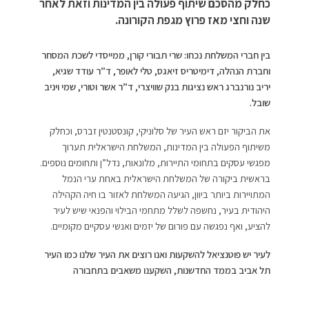
כחלק מהסכם שיתוף פעולה בין המדינות וזאת לאחר
שנה וחצי מאז פרוץ מגפת הקורונה.
בין חברי המשלחת נכחו: שרי תבורי קורן, ממייסדי לשכת המסחר
וחברת הנהלה, דימיטריס זיאגס, טלי לאופר, ד”ר עודד שגיא,
יריב נורנברג ראש נציגות בנק שוויצרי, ד”ר אשר וטורי, שמי ויניב
שובל.
את הביקור יזם ראש העיר של סלוניקי, קונסטנטין זברס, וכחלק
משיתוף הפעולה בין המדינות, המשלחת הישראלית תערוך
מפגשי עסקים בתחומי התיירות, מלונאות, נדל”ן ותחומים נוספים.
בראשית ביקורה של המשלחת הישראלית באחת ערי הנמל
המתויירות ביותר ביוון, הגיעה המשלחת לאזור בו חיה הקהילה
היהודית בעיר, נחשפה לשלל מתחמי הבילוי והפנאי שיש לעיר
להציע, ואף נפגשה עם פורום של יזמים ואנשי עסקיים מקומיים.
לעיר יש פוטנציאל להשקעות ואנו רוצים את העיר שלנו כמו העיר
תל אביב בממד החדשנות, השקענו משאבים בתחבורה
הציבורית עבור התיירים תוך כדי חיבור לשדה התעופה החדש.
אנו משקיעים בטכנולוגיה ובעיר חכמה, סלוניקי עיר שטוב לגור