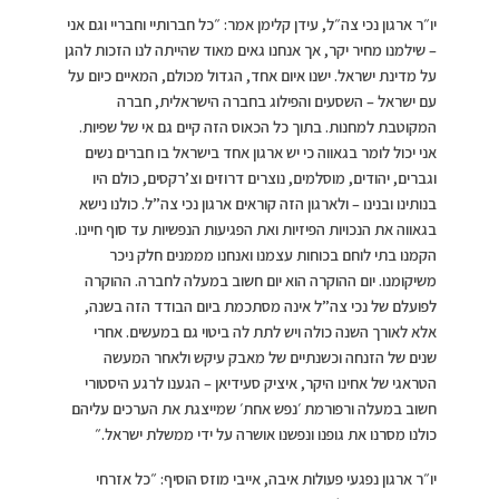
יו״ר ארגון נכי צה״ל, עידן קלימן אמר: ״כל חברותיי וחבריי וגם אני
– שילמנו מחיר יקר, אך אנחנו גאים מאוד שהייתה לנו הזכות להגן
על מדינת ישראל. ישנו איום אחד, הגדול מכולם, המאיים כיום על
עם ישראל – השסעים והפילוג בחברה הישראלית, חברה
המקוטבת למחנות. בתוך כל הכאוס הזה קיים גם אי של שפיות.
אני יכול לומר בגאווה כי יש ארגון אחד בישראל בו חברים נשים
וגברים, יהודים, מוסלמים, נוצרים דרוזים וצ’רקסים, כולם היו
בנותינו ובנינו – ולארגון הזה קוראים ארגון נכי צה”ל. כולנו נישא
בגאווה את הנכויות הפיזיות ואת הפגיעות הנפשיות עד סוף חיינו.
הקמנו בתי לוחם בכוחות עצמנו ואנחנו מממנים חלק ניכר
משיקומנו. יום ההוקרה הוא יום חשוב במעלה לחברה. ההוקרה
לפועלם של נכי צה”ל אינה מסתכמת ביום הבודד הזה בשנה,
אלא לאורך השנה כולה ויש לתת לה ביטוי גם במעשים. אחרי
שנים של הזנחה וכשנתיים של מאבק עיקש ולאחר המעשה
הטראגי של אחינו היקר, איציק סעידיאן – הגענו לרגע היסטורי
חשוב במעלה ורפורמת ׳נפש אחת׳ שמייצגת את הערכים עליהם
כולנו מסרנו את גופנו ונפשנו אושרה על ידי ממשלת ישראל.״
יו״ר ארגון נפגעי פעולות איבה, אייבי מוזס הוסיף: ״כל אזרחי