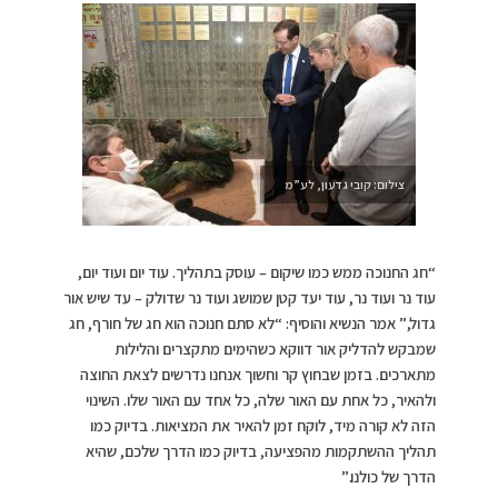
צילום: קובי גדעון, לע”מ
“חג החנוכה ממש כמו שיקום – עוסק בתהליך. עוד יום ועוד יום,
עוד נר ועוד נר, עוד יעד קטן שמושג ועוד נר שדולק – עד שיש אור
גדול,” אמר הנשיא והוסיף: “לא סתם חנוכה הוא חג של חורף, חג
שמבקש להדליק אור דווקא כשהימים מתקצרים והלילות
מתארכים. בזמן שבחוץ קר וחשוך אנחנו נדרשים לצאת החוצה
ולהאיר, כל אחת עם האור שלה, כל אחד עם האור שלו. השינוי
הזה לא קורה מיד, לוקח זמן להאיר את המציאות. בדיוק כמו
תהליך ההשתקמות מהפציעה, בדיוק כמו הדרך שלכם, שהיא
הדרך של כולנו.”