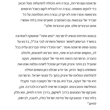
טראומה ועם חרדות, גבורה היא היכולת להתעלות מעל הכאב
כדי להקים משפחה. גבורה זה להצליח לקום כשכל הרופאים
והרופאות אמרו שזה לא יקרה; גבורה היא המלחמה על כל
שבריר של עצמאות גם כשמסביב חושבים שזה בלתי אפשרי.
אתם הגיבורים שלנו. אתן הגיבורות שלנו.”
בנאומו התייחס הנשיא לרפורמת “נפש אחת” שהושקה לאחרונה
במשרד הביטחון לשיפור הטיפול והשירות לנכי צה”ל, בדגש על
נפגעי פוסט טראומה ואמר: “אני ומיכל רעייתי מברכים עליה בכל
לב, ומקווים שהיא תביא שינוי, מזור ומרפא לפצועים, ולכולנו
כחברה. הרפורמה הזאת היא פרי של זעקה מהשטח, זעקה
שהוביל בין היתר איציק סעידיאן שמיכל ליוותה ומלווה אותו ואת
משפחתו בקשר הדוק. אני יודע שכולנו כאן נושאים תפילה
להחלמתו המלאה של איציק בתוך כל פצועי ישראל. הרפורמה
היא פרי של זעקה, אבל היא גם פרי של הקשבה מצד מקבלי
ההחלטות והמבצעים. הקשבה שראויה להערכה ולברכה. אכן,
מאבקם של הפצועים בדרך לשיקום, בדרך חזרה לחיים, הוא חלק
בלתי נפרד ממאבקה של מדינת ישראל כולה, להגנה, לביסוס,
לחיים.”