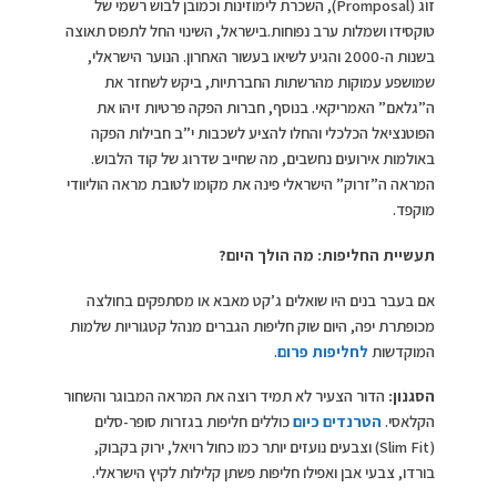
זוג (Promposal), השכרת לימוזינות וכמובן לבוש רשמי של
טוקסידו ושמלות ערב נפוחות.בישראל, השינוי החל לתפוס תאוצה
בשנות ה-2000 והגיע לשיאו בעשור האחרון. הנוער הישראלי,
שמושפע עמוקות מהרשתות החברתיות, ביקש לשחזר את
ה”גלאם” האמריקאי. בנוסף, חברות הפקה פרטיות זיהו את
הפוטנציאל הכלכלי והחלו להציע לשכבות י”ב חבילות הפקה
באולמות אירועים נחשבים, מה שחייב שדרוג של קוד הלבוש.
המראה ה”זרוק” הישראלי פינה את מקומו לטובת מראה הוליוודי
מוקפד.
תעשיית החליפות: מה הולך היום?
אם בעבר בנים היו שואלים ג’קט מאבא או מסתפקים בחולצה
מכופתרת יפה, היום שוק חליפות הגברים מנהל קטגוריות שלמות
המוקדשות
לחליפות פרום
.
הסגנון:
הדור הצעיר לא תמיד רוצה את המראה המבוגר והשחור
הקלאסי.
הטרנדים כיום
כוללים חליפות בגזרות סופר-סלים
(Slim Fit) וצבעים נועזים יותר כמו כחול רויאל, ירוק בקבוק,
בורדו, צבעי אבן ואפילו חליפות פשתן קלילות לקיץ הישראלי.