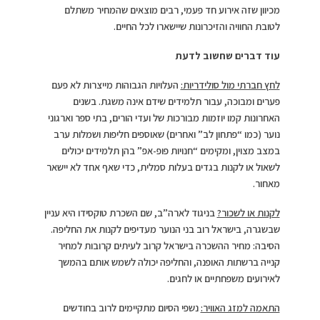
מכיוון שזה אירוע חד פעמי, רבים מוצאים שהמחיר משתלם
לטובת החוויה והזיכרונות שיישארו לכל החיים.
עוד דברים שחשוב לדעת
לחץ חברתי מול סולידריות:
העלויות הגבוהות מייצרות לא פעם
פערים ומבוכה, עבור תלמידים שידם אינה משגת. בשנים
האחרונות קמו יוזמות מבורכות של ועדי הורים, בתי ספר וארגוני
נוער (כמו “פתחון לב” ואחרים) שאוספים חליפות ושמלות ערב
במצב מצוין, ומקימים “חנויות פופ-אפ” בהן תלמידים יכולים
לשאול או לקנות בגדים בעלות סמלית, כדי שאף אחד לא יישאר
מאחור.
לקנות או לשכור?
בניגוד לארה”ב, שם השכרת טוקסידו היא עניין
שבשגרה, בישראל רוב בני הנוער מעדיפים לקנות את החליפה.
הסיבה: מחיר ההשכרה בישראל קרוב לעיתים קרובות למחיר
קנייה ברשתות האופנה, והחליפה יכולה לשמש אותם בהמשך
לאירועים משפחתיים או לחגים.
התאמה למזג האוויר:
נשפי הסיום מתקיימים לרוב בחודשים