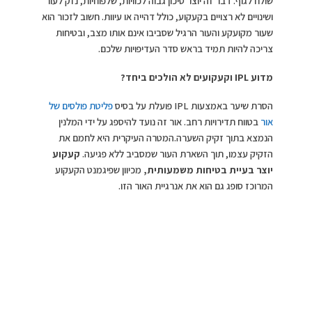
שולח לגוף. דבר זה יוצר סיכון גבוה לכוויות, שלפוחיות, נזק לעור
ושינויים לא רצויים בקעקוע, כולל דהייה או עיוות. חשוב לזכור הוא
שעור מקועקע והעור הרגיל שסביבו אינם אותו מצב, ובטיחות
צריכה להיות תמיד בראש סדר העדיפויות שלכם.
מדוע
IPL
וקעקועים לא הולכים ביחד?
הסרת שיער באמצעות IPL פועלת על בסיס
פליטת פולסים של
אור
בטווח תדירויות רחב. אור זה נועד להיספג על ידי המלנין
הנמצא בתוך זקיק השערה.המטרה העיקרית היא לחמם את
הזקיק עצמו, תוך השארת העור שמסביב ללא פגיעה.
קעקוע
יוצר בעיית בטיחות משמעותית,
מכיוון שפיגמנט הקעקוע
המרוכז סופג גם הוא את אנרגיית האור הזו.
כאשר זה קורה, התהליך גורם לספיגת חום מהירה שהעור אינו
יכול להתמודד איתה. כתוצאה מכך, אתם עומדים בפני סיכון
גבוה לכוויות עור כואבות, שלפוחיות וצלקות אפשריות. יתר על כן,
אור ה-
IPL
עלול לפגוע בדיו שמתחת לפני השטח, מה
שמוביל לעיוות, דהייה או קווים מטושטשים של הקעקוע
.
דיו כהה יותר בעייתי במיוחד, מכיוון שהוא סופג יותר אנרגיית אור
ומגביר את הסבירות לסיבוכים אלה. אפילו הבזק בודד עלול