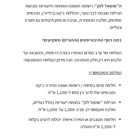
ה”טוטאל לוק”:
רשתות האופנה והחנויות הייעודיות מציעות
חבילות מובנות לבני נוער, הכוללות ג’קט (בלייזר), מכנסיים
מחויטים, חולצה מכופתרת, עניבה או פפיון ולעיתים גם חגורה
ונעליים.
כמה כסף התיכוניסטים (וההורים) משקיעים?
העלויות של ערב הפרום האמירו בצורה דרסטית, וההוצאה על
הלבוש היא רק חלק מהחגיגה. הנה פירוק העלויות הממוצעות:
החליפה והאקססוריז
חליפת פרום בסיסית / רשתות אופנה מהירה: ג’קט
ומכנסיים יעלו לרוב בין 800 ל-1,100 ש”ח.
חבילות “טוטאל לוק” בחנויות ייעודיות (כולל נעליים,
חולצה ואקססוריז): סביב 1,300 עד 1,650 ש”ח.
חליפות מעצבים או תפירה אישית: יכולות להגיע בקלות
ל-2,500 ש”ח ומעלה.