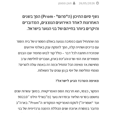
26/05/2026
תוכן ממומן
נשף סיום התיכון (ה"פרום" - Prom) הפך בשנים
האחרונות לאחד האירועים הנוצצים, המדוברים
והיקרים ביותר בחייהם של בני הנוער בישראל.
מה שהתחיל פעם כמסיבה צנועה באולם הספורט של בית הספר
עם כריכים ושתייה קלה, הפך להפקת ענק באולמי אירועים
שמזכירה חתונה לכל דבר – כולל קוד לבוש מחמיר שבו הבנים
משאירים את הטי-שרט והג’ינס בארון, ועוברים לחליפות ערב
מחויטות.אז מאיפה הכל התחיל וכמה זה באמת עולה להורים?
מומחי החליפות של יוסי בן נון עונים על השאלות.
מאיפה הטרנד הגיע לישראל?
המקור, כצפוי, הוא תרבות הפופ האמריקאית. במשך עשרות שנים
נחשפנו בסרטי הוליווד ובסדרות נוער (מ”בוורלי הילס 90210″
ועד “אופוריה”) לטקס האמריקאי המקודש: ה”Prom”. בארה”ב
מדובר במסורת ארוכת שנים הכוללת הזמנה גרנדיוזית של בני