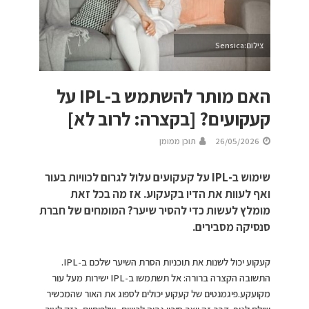
צילום:Sensica
האם מותר להשתמש ב-IPL על
קעקועים? [בקצרה: לרוב לא]
26/05/2026
תוכן ממומן
שימוש ב-IPL על קעקועים עלול לגרום לכוויות בעור
ואף לעוות את הדיו בקעקוע. אז מה בכל זאת
מומלץ לעשות כדי להסיר שיער? המומחים של חברת
סנסיקה מסבירים.
קעקוע יכול לשנות את תוכניות הסרת השיער שלכם ב-IPL.
התשובה הקצרה ברורה: אל תשתמשו ב-IPL ישירות מעל עור
מקועקע.פיגמנטים של קעקוע יכולים לספוג את האור שהמכשיר