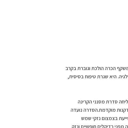
משקף הכרה הולכת וגוברת בקרב
לגיה. היא שגרת טיפוח בסיסית,
ם המצטרפים לסדרת Bariesun המצליחה סדרת מסנני הקרינה
ור ומניעת הזדקנות מוקדמת.הסדרה נועדה
קרינת UVA+UVB ואור כחול, המסייעת בצמצום נזקי שמש
 מפני רדיקלים חופשיים ונזק