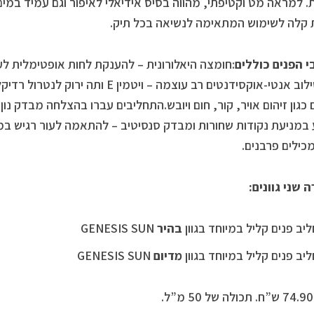
. למראה מט וקטיפתי, מהווה בסיס אידיאלי לאיפור וגם עמיד במים
ת קלה לשימוש המתאימה לנשיאה בכל תיק.
 הפנים כוללים
:חומצה היאלורונית – להענקת לחות אופטימלית לע
יותר.שילוב אנטי-אוקסידנטים רב עוצמה – ויט
 כגון זיהום אויר, קור, חום ויובש.התחליבים עברו בהצלחה מבדק נון 
מכילים פרבנים.
 שני גוונים:
יב פנים קליל במיוחד בגוון
בהיר
GENESIS SUN
יב פנים קליל במיוחד בגוון
מדיום
GENESIS SUN