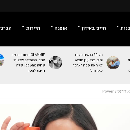
נות
חיים באיזון
אופנה
תיירות
הברנז
גיל 90 הגשים חלום
GLAMMIE נוחתת ברמת
י
ותיק: צבי עינן מוציא
אביב: הפופ־אפ שכל מי
לאור את ספרו “אהבה
שחיה מהטלפון שלה
ט
מאוחרת”
חייבת להכיר