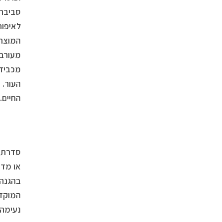
סביבתי
לאיפור
מעורב 
מכביד 
העור. 
החיים.
המוקדמ
נעימה 