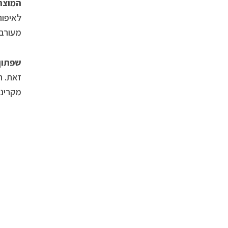
המוצרי
לאיפור
מעורב ושמן. 50 מ”ל במ
שפתון לח
זאת. ה
מקרינת UVA ו-UVB. 4 גרם במחיר מומלץ