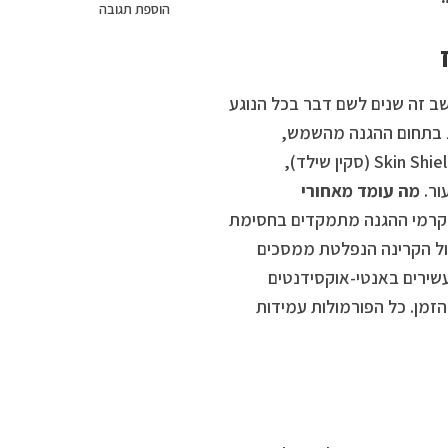
הוספת תגובה
עור הצרפתי, מותג הדרמו-קוסמטיקה אוריאז’ (Uriage) נחשב זה שנים לשם דבר בכל הנוגע
Baries), ה”דגל” של המותג בתחום ההגנה מהשמש,
מתרחבת השנה עם שלושה מוצרים חדשים וכולם מצטיידים בטכנולוגיית Skin Shield (סקין שילד),
ור.
מה עומד מאחורי
ת קרמי ההגנה מתמקדים בחסימת
אור כחול הקרינה הנפלטת ממסכים
ים עשירים באנטי-אוקסידנטים
זמן. כל הפורמולות עמידות