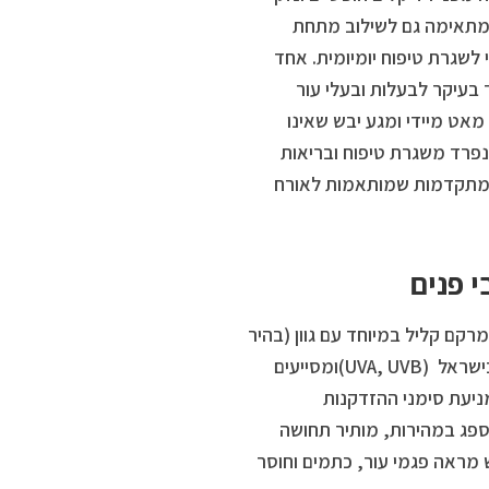
ומתאימה גם לשילוב מתחת
לשגרת טיפוח יומיומית. אחד
ל ההגנה אקווה אולטרה־מאט SPF50+, המיועד בעיקר לבעלות ובעלי עור
אט מיידי ומגע יבש שאינו
נפרד משגרת טיפוח ובריאות
ות מתקדמות שמותאמות לאורח
נים במרקם קליל במיוחד עם גוון (בהיר
או מדיום) הכוללים לחות והגנה גבוהה ורחבה מפני קרינת השמש החזקה בישראל (UVA, UVB)ומסייעים
סיוע במניעת סימני ההזדקנות
פג במהירות, מותיר תחושה
 מראה פגמי עור, כתמים וחוסר