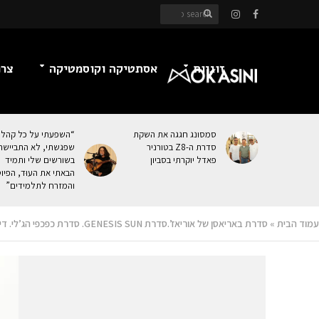
זוגיות
אסתטיקה וקוסמטיקה
צרכ
סמסונג חגגה את השקת
“השפעתי על כל קהל
סדרת ה-Z8 בטורניר
שפגשתי, לא התביישת
פאדל יוקרתי בסביון
בשורשים שלי ותמיד
הבאתי את העוּד, הפיו
והמזרח לתלמידים”
עמוד הבית
»
סדרת באריאסן של אוריאז’.סדרת GENESIS SUN. סדרת כפכפי הג’לי. דיאודורנט Power 3