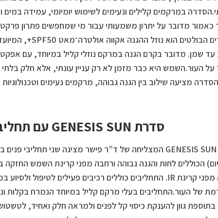
.הסדרה במרקמים קלילים ונעימים לשימוש יומיומי, עמידה במים 
 כאמור מדובר על יתרון משמעותי עבור מי שמחפשים פתרון פרקטי 
המוצרים הבולטים הוא נוז
עד שמן. מדובר בקרם הגנה במרקם נוזלי קליל במיוחד, עם אפקט מ
על העור.השמש היא כבר מזמן לא רק עניין עונתי, אלא חלק בלתי 
הסדרה מציעה שילוב בין הגנה גבוהה, מרקמים נעימים וטכנולוגי
סדרת GENESIS SUN עם תחליבי פנים
סדרת GENESIS SUN המצליחה של ד”ר פישר מציגה שני תחליבי פ
בהגנה מפני קרינת IR. התחליבים כוללים רכיבים פעילים לטיפול ול
ת של העור.התחליבים בעלי מרקם קליל במיוחד הנמרח בקלות ונס
בתוספת גוון להענקת כיסוי קל לפנים ולמראה חלק ואחיד, לטשטוש