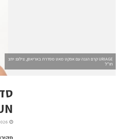
URIAGE קרם הגנה עם אפקט מאט מסדרת באריאסן, צילום: יחצ
חו"ל
SUN. סדרת כפכפי הג’לי. 
2026
סקירו