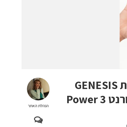
סדרת באריאסן של אוריאז’.סדרת GENESIS
הנהלת האתר