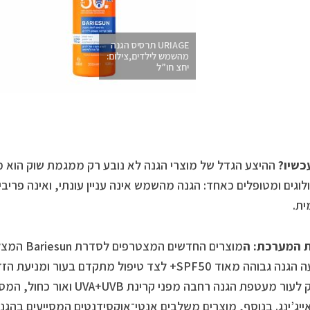
URIAGE תרסיס הגנה
מהשמש לילדים,צילום:
יחצ חו”ל
כשיו?
ההיצע הגדל של מוצרי הגנה לא נובע רק ממגמת שוק הוא 
וגים ומטופלים כאחד: הגנה מהשמש אינה עניין עונתי, ואינה פריבי
מית.
ת המערכת: ה
מוצרים החדשי
המציעה הגנה גבוהה מאוד SPF50+ לצד טיפול מתקדם בע
להעניק לעור מעטפת הגנה רחבה מפני 
אייג’ינג. בנוסף, מוצרים משלבים אנטי־אוקסידנטים המסייעים בהגנה