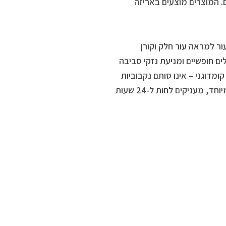
. המוצרים מוצעים באריזה
ור למראה עור חלק וקורן
מין E ותה ירוק לנטרול רדיקלים חופשיים ומניעת נזקי סביבה
קומדוגני – אינו סותם נקבוביות
ומסייע במניעת נקודות שחורות ומבדק סנסיטיב – להתאמה לעור רגיש במיוחד, מעניקים לחות ל-24 שעות