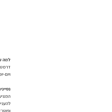
למה ע
דרמטול
ויום-יו
נסייני
ופוטו־