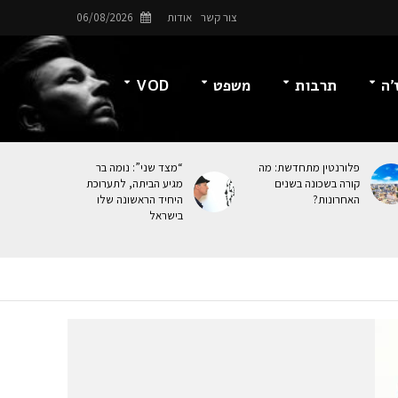
צור קשר
אודות
06/08/2026
’ה
תרבות
משפט
VOD
פלורנטין מתחדשת: מה
“מצד שני”: נומה בר
קורה בשכונה בשנים
מגיע הביתה, לתערוכת
האחרונות?
היחיד הראשונה שלו
בישראל