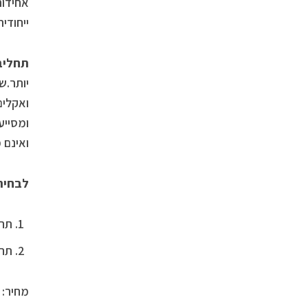
אחידות
ייחודי
תחליבי
ואקלים
ואינם 
לבחירה
תחל
תחל
מחיר: 74.90 ש”ח. תכולה של 50 מ”ל.