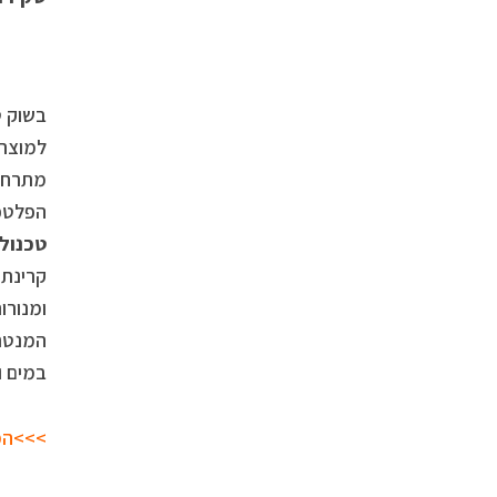
הפלטפ
טכנולו
המנטרל
במים ו
>>>המ