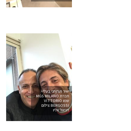
יאיר תותחני בעלי
חברת MGS MILANO
שמו VITTORIO
BERGOSSI צילום
דניאל אליו