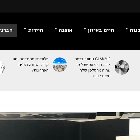
נות
חיים באיזון
אופנה
תיירות
הברנז
GLAMMIE נוחתת ברמת
פלורנטין מתחדשת: מה
אביב: הפופ־אפ שכל מי
קורה בשכונה בשנים
שחיה מהטלפון שלה
האחרונות?
חייבת להכיר