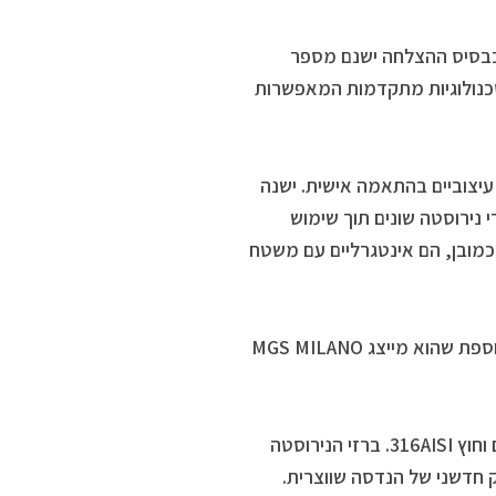
 בבסיס ההצלחה ישנם מספר
טכנולוגיות מתקדמות המאפשרות
ות, פתרונות עיצוביים בהתאמה אישית. ישנה
 נירוסטה שונים תוך שימוש
כמובן, הם אינטגרליים עם משטח
במהלך הביקור באיטליה התארח יאיר תותחני במפעל במילאנו, בחברה נוספת שהוא מייצג MGS MILANO
החברה מתמחה בייצור ברזים ומוצרי אמבט העשויים 100% נירוסטה פנים וחוץ 316AISI. ברזי הנירוסטה
ין דיוק חדשני של הנדסה שווצרית.