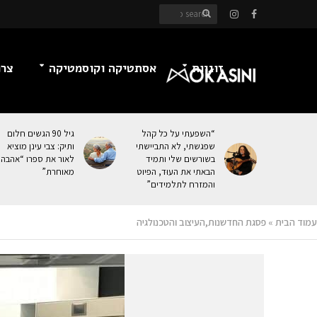
זוגיות
אסתטיקה וקוסמטיקה
צרכ
“השפעתי על כל קהל
גיל 90 הגשים חלום
שפגשתי, לא התביישתי
ותיק: צבי עינן מוציא
בשורשים שלי ותמיד
לאור את ספרו “אהבה
הבאתי את העוּד, הפיוט
מאוחרת”
והמזרח לתלמידים”
עמוד הבית
»
פסגת החדשנות,העיצוב והטכנולגיה