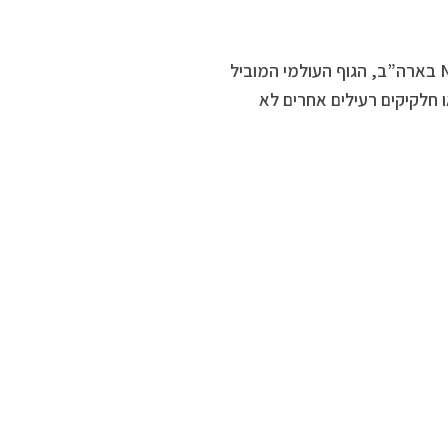
הברזים הם מהברזים הבודדים המאושרים ע”י קרן הסניטציה הארצית NFC בארה”ב, הגוף העולמי המוביל
 חלקיקים רעילים אחרים לא