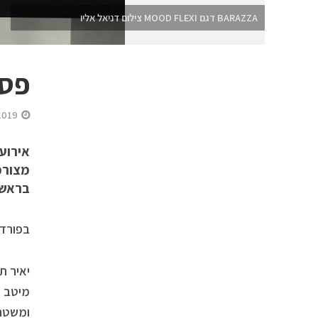
BARAZZA דגם MOOD FLEXI צילום דניאל אליו
פסג
2019
אירוע 
מצורפ
בראשל
בפורדנונה שבאי
יאיר ת
ומשטחי