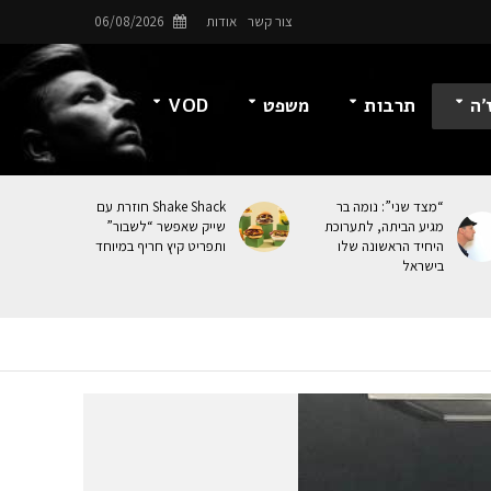
צור קשר
אודות
06/08/2026
’ה
תרבות
משפט
VOD
“מצד שני”: נומה בר
Shake Shack חוזרת עם
מגיע הביתה, לתערוכת
שייק שאפשר “לשבור”
היחיד הראשונה שלו
ותפריט קיץ חריף במיוחד
בישראל