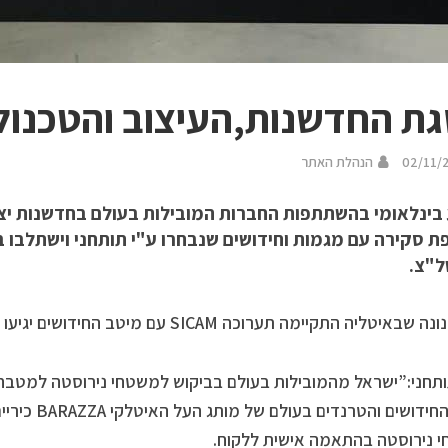
ת החדשנות,העיצוב והטכנול
02/11/
הנהלת האתר
בינלאומי בהשתתפות החברות המובילות בעולם בחדשנות יצירת
ת סקירה עם מגמות וחידושים שנבחרו ע"י תותחני וישתלבו ב
"צ.
טליה התקיימה תערוכה SICAM עם מיטב החידושים יגיעו בקרוב לבית תותחני בראשל”צ
ותחני:”ישראל מהמובילות בעולם בביקוש למשטחי נירוסטה למטבח
מיטב החידושים ו
 נירוסטה בהתאמה אישית ללקוח.