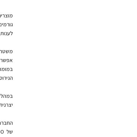
מוצריה
גורמים
לענות 
אפשרת 
במומחי
הנירוס
יצרנית