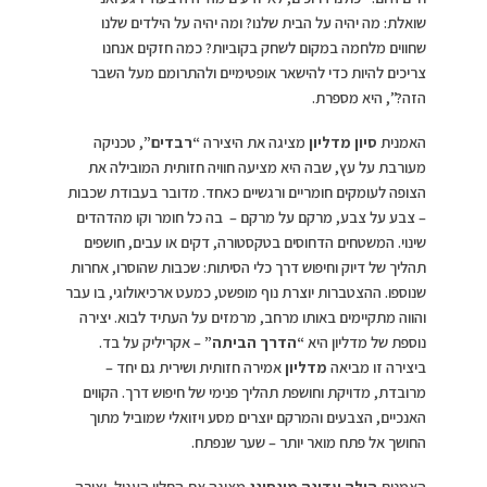
שואלת: מה יהיה על הבית שלנו? ומה יהיה על הילדים שלנו
שחווים מלחמה במקום לשחק בקוביות? כמה חזקים אנחנו
צריכים להיות כדי להישאר אופטימיים ולהתרומם מעל השבר
הזה?”, היא מספרת.
האמנית
סיון מדליון
מציגה את היצירה
“רבדים”
, טכניקה
מעורבת על עץ, שבה היא מציעה חוויה חזותית המובילה את
הצופה לעומקים חומריים ורגשיים כאחד. מדובר בעבודת שכבות
– צבע על צבע, מרקם על מרקם – בה כל חומר וקו מהדהדים
שינוי. המשטחים הדחוסים בטקסטורה, דקים או עבים, חושפים
תהליך של דיוק וחיפוש דרך כלי הסיתות: שכבות שהוסרו, אחרות
שנוספו. ההצטברות יוצרת נוף מופשט, כמעט ארכיאולוגי, בו עבר
והווה מתקיימים באותו מרחב, מרמזים על העתיד לבוא. יצירה
נוספת של מדליון היא
“הדרך הביתה”
– אקריליק על בד.
ביצירה זו מביאה
מדליון
אמירה חזותית ושירית גם יחד –
מרובדת, מדויקת וחושפת תהליך פנימי של חיפוש דרך. הקווים
האנכיים, הצבעים והמרקם יוצרים מסע ויזואלי שמוביל מתוך
החושך אל פתח מואר יותר – שער שנפתח.
האמנית
הילה עדינה מונסונג
מציגה את החלון העגול, יצירה