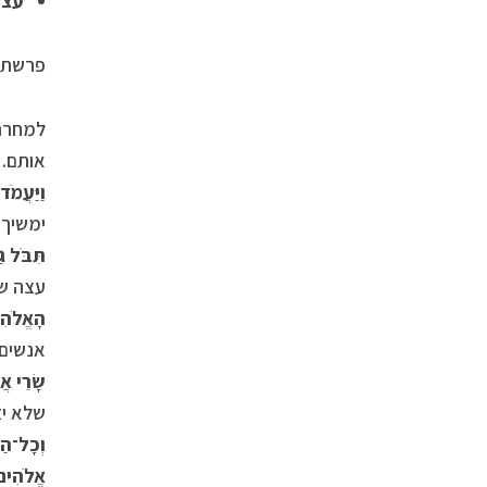
עצת
פרשת י
למחרת 
אותם. 
וַיַּעֲמ
ימשיך 
תִּבֹּל ג
עצה שכ
הָאֱלֹהִ
אנשים 
שָׂרֵי אֲ
שלא יצ
וְכָל־הַד
אֱלֹהִים 