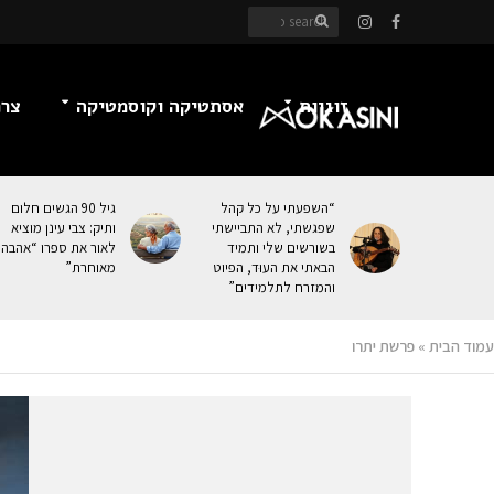
זוגיות
אסתטיקה וקוסמטיקה
צרכ
“השפעתי על כל קהל
גיל 90 הגשים חלום
שפגשתי, לא התביישתי
ותיק: צבי עינן מוציא
בשורשים שלי ותמיד
לאור את ספרו “אהבה
הבאתי את העוּד, הפיוט
מאוחרת”
והמזרח לתלמידים”
עמוד הבית
»
פרשת יתרו