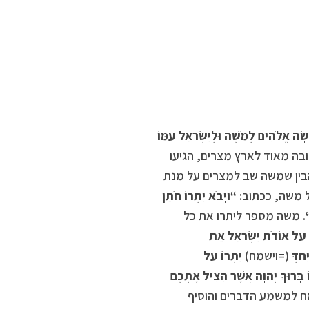
שָׂה אֱלֹהִים לְמֹשֶׁה וּלְיִשְׂרָאֵל עַמּוֹ
ובה מאוד לארץ מצרים, הגיעו
הבין שמשה שב למצרים על מנת
ל משה, ככתוב:
“
וַיָּבֹא יִתְרוֹ חֹתֵן
. משה מספר ליתרו את כל
ם עַל אוֹדֹת יִשְׂרָאֵל אֵת
יִּחַדְּ
(=וישמח)
יִתְרוֹ עַל
ֹ בָּרוּךְ יְהוָה אֲשֶׁר הִצִּיל אֶתְכֶם
מח למשמע הדברים והוסיף