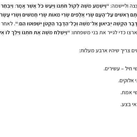
ה וליישמה:
“
וַיִּשְׁמַע מֹשֶׁה לְקוֹל חֹתְנוֹ וַיַּעַשׂ כֹּל אֲשֶׁר אָמָר׃
וַיִּבְחַר
 אֹתָם רָאשִׁים עַל־הָעָם שָׂרֵי אֲלָפִים שָׂרֵי מֵאוֹת שָׂרֵי חֲמִשִּׁים וְשָׂרֵי עֲשׂ
בָר הַקָּשֶׁה יְבִיאוּן אֶל־מֹשֶׁה וְכָל־הַדָּבָר הַקָּטֹן יִשְׁפּוּטוּ הֵם׃
“
. לאחר 
ארצו כדי לגייר את בני משפחתו:
“
וַיְשַׁלַּח מֹשֶׁה אֶת חֹתְנוֹ וַיֵּלֶךְ לוֹ אֶ
ם צריך שיהיו ארבע מעלות:
 חיל – עשירים.
 אלוקים.
י אמת.
אי בצע.