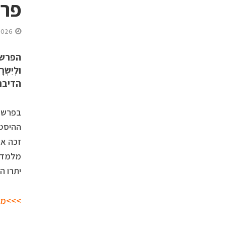
פרש
2026
הפרשה נ
וּלְיִש
הדיבר
בפרשה 
ההיסטו
זכה או
מלמד ע
יתרו ה
>>>מה