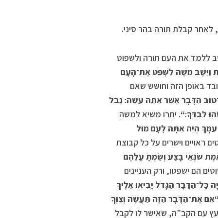
 לאחר קבלת תורה בהר סיני.
שב ללמד את העם תורה ולשפוט
רָת וַיֵּשֶׁב מֹשֶׁה לִשְׁפֹּט אֶת־הָעָם
בד באופן הזה וחושש שאם
־טוֹב הַדָּבָר אֲשֶׁר אַתָּה עֹשֶׂה׃ נָבֹל
וּ לְבַדֶּךָ׃
“
. יתרו משיא למשה
 עִמָּךְ הֱיֵה אַתָּה לָעָם מוּל
ים ראויים וישרים על כל קבוצת
ֱמֶת שֹׂנְאֵי בָצַע וְשַׂמְתָּ עֲלֵהֶם
ים הם ישפטו, ורק העניינים
 כָּל־הַדָּבָר הַגָּדֹל יָבִיאוּ אֵלֶיךָ
אִם אֶת־הַדָּבָר הַזֶּה תַּעֲשֶׂה וְצִוְּךָ
עץ עם הקב”ה, שאישר לו לקבל