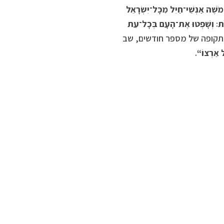
 מֹשֶׁה אַנְשֵׁי־חַיִל מִכָּל־יִשְׂרָאֵל
ָרֹת׃ וְשָׁפְטוּ אֶת־הָעָם בְּכָל־עֵת
תקופה של מספר חודשים, שב
ל אַרְצוֹ
“
.