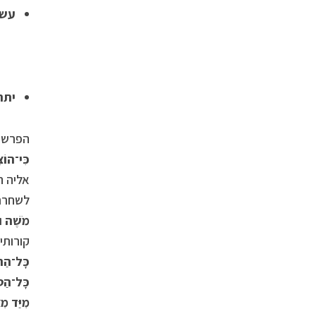
עשר
יתר
הפרשה
כִּי־הוֹצ
אליה ה
לשחרר 
מֹשֶׁה וּ
קורותי
כָּל־הַתּ
כָּל־הַטּ
מִיַּד מִ