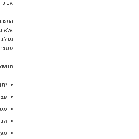
אם כך,
התשובה
אלא בא
נס לבנ
ממצרים
הנושאי
יתר
עצת
מסר
הכנ
מעמ