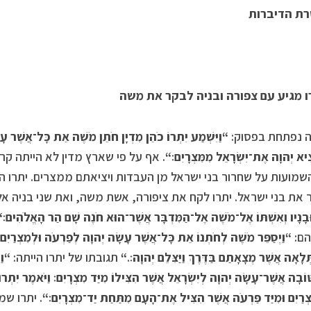
ת הדיברות
ו מגיע עם צפורה ובניה לבקר את משה
 נפתחת בפסוק:
“
וַיִּשְׁמַע יִתְרוֹ כֹהֵן מִדְיָן חֹתֵן מֹשֶׁה אֵת כָּל־אֲשֶׁר עָ
ִיא יְהוָה אֶת־יִשְׂרָאֵל מִמִּצְרָיִם׃
“
. אף על פי שארץ מדין לא הייתה קר
שמועות על שחרור בני ישראל מן העבדות ויציאתם ממצרים. יתרו 
את בני ישראל. יתרו לקח את ציפורה, אשת משה, ואת שני בניה א
בָנָיו וְאִשְׁתּוֹ אֶל־מֹשֶׁה אֶל־הַמִּדְבָּר אֲשֶׁר־הוּא חֹנֶה שָׁם הַר הָאֱלֹהִים׃
“
הם:
“
וַיְסַפֵּר מֹשֶׁה לְחֹתְנוֹ אֵת כָּל־אֲשֶׁר עָשָׂה יְהוָה לְפַרְעֹה וּלְמִצְרַיִ
ְלָאָה אֲשֶׁר מְצָאָתַם בַּדֶּרֶךְ וַיַּצִּלֵם יְהוָה׃
.
“
תגובתו של יתרו הייתה:
“
וַ
וֹבָה אֲשֶׁר־עָשָׂה יְהוָה לְיִשְׂרָאֵל אֲשֶׁר הִצִּילוֹ מִיַּד מִצְרָיִם׃ וַיֹּאמֶר יִתְרו
צְרַיִם וּמִיַּד פַּרְעֹה אֲשֶׁר הִצִּיל אֶת־הָעָם מִתַּחַת יַד־מִצְרָיִם׃
“
. יתרו ש