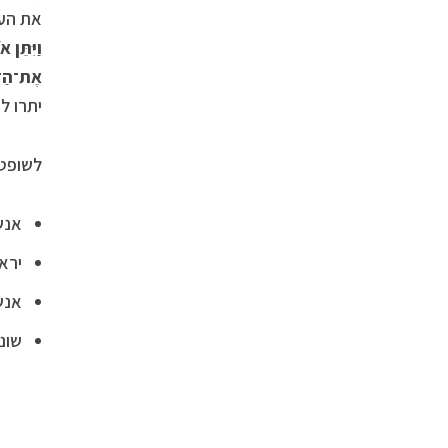
את העצ
וַיִּתֵּן
אֶת־הַדָּ
יתרו ל
לשופטי
אנשי
יראי
אנש
שונ