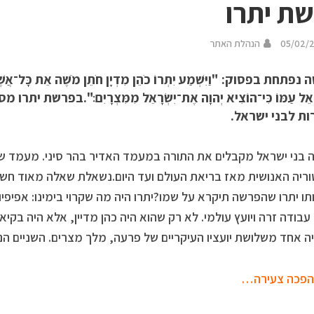
ת יתרו
05/02/
הנהלת האתר
פתחת בפסוק: "וַיִּשְׁמַע יִתְרוֹ כֹהֵן מִדְיָן חֹתֵן מֹשֶׁה אֵת כָּל־אֲשֶׁר
ְׂרָאֵל עַמּוֹ כִּי־הוֹצִיא יְהוָה אֶת־יִשְׂרָאֵל מִמִּצְרָיִם׃".בפרשת
ות לבני ישראל.
בני ישראל מקבלים את התורה במעמד האדיר בהר סיני. מעמד ש
ריה האנושית מאז בריאת העולם ועד היום.נשאלת שאלה מאוד חש
תו יתרו שהפרשה תיקרא על שמו?יתרו היה מה שקרוי בימינו: אפיפיו
בודה זרה ויועץ עולמי. לא רק שהוא היה כהן מדיין, אלא היה בקי
יה אחד משלושת יועציו העיקריים של פרעה, מלך מצרים. השניים הנוס
פכה צעירה…