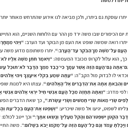
 יתרו למשה
תרו עוסקת גם ביתרו, ולכן מביאה לנו אירוע שהתרחש מאוחר יותר,
יום הכיפורים שבו משה ירד מן ההר עם הלוחות השניים, הוא התיי
יתרו רואה שמשה שופט את העם מן הבוקר ועד הערב
:
“
וַיְהִי מִמָּחֳ
ֹד הָעָם עַל־מֹשֶׁה מִן־הַבֹּקֶר עַד־הָעָרֶב׃
“
. יתרו משתומם מדוע משה עו
כך, הוא עלול לקרוס מכובד המעמסה:
“
וַיֹּאמֶר חֹתֵן מֹשֶׁה אֵלָיו לֹא
ַּם־אַתָּה גַּם־הָעָם הַזֶּה אֲשֶׁר עִמָּךְ כִּי־כָבֵד מִמְּךָ הַדָּבָר לֹא־תוּכַל עֲשֹׂה
דאי לו לבדוק מול הקב”ה:
“
עַתָּה שְׁמַע בְּקֹלִי אִיעָצְךָ וִיהִי אֱלֹהִים
ים וְהֵבֵאתָ אַתָּה אֶת־הַדְּבָרִים אֶל־הָאֱלֹהִים׃
“
. עצתו היא למנות שופט
לפי מדרג:
“
וְאַתָּה תֶחֱזֶה מִכָּל הָעָם אַנְשֵׁי חַיִל יִרְאֵי אֱלֹהִים אַנְשֵׁי א
לָפִים שָׂרֵי מֵאוֹת שָׂרֵי חֲמִשִּׁים וְשָׂרֵי עֲשָׂרֹת׃
“
, כך שאת הדברים הפשוט
ליחו לשפוט, יגיעו אל משה שיכריע:
“
וְשָׁפְטוּ אֶת־הָעָם בְּכָל־עֵת וְהָיָה
ָּבָר הַקָּטֹן יִשְׁפְּטוּ־הֵם וְהָקֵל מֵעָלֶיךָ וְנָשְׂאוּ אִתָּךְ׃
“
וכך ייטב לכולם:
“
וְיָכָלְתָּ עֲמֹד וְגַם כָּל־הָעָם הַזֶּה עַל־מְקֹמוֹ יָבֹא בְשָׁלוֹם׃
“. משה התיי