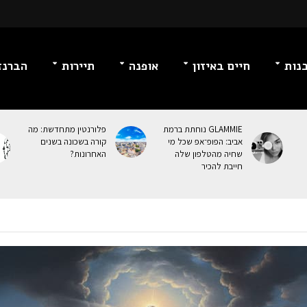
נות
חיים באיזון
אופנה
תיירות
הברנז
GLAMMIE נוחתת ברמת
פלורנטין מתחדשת: מה
אביב: הפופ־אפ שכל מי
קורה בשכונה בשנים
שחיה מהטלפון שלה
האחרונות?
חייבת להכיר