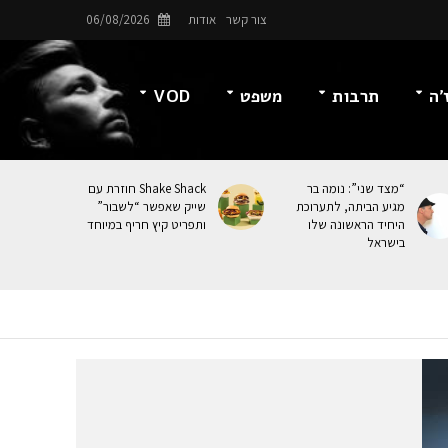
צור קשר
אודות
06/08/2026
’ה
תרבות
משפט
VOD
“מצד שני”: נומה בר
Shake Shack חוזרת עם
מגיע הביתה, לתערוכת
שייק שאפשר “לשבור”
היחיד הראשונה שלו
ותפריט קיץ חריף במיוחד
בישראל