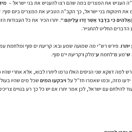
 העניש את המצרים במה שהם רצו להעניש את בני ישראל –
מיד
 את תינוקות בני ישראל, כך הקב”ה הטביע את המצרים ביום סוף: “
אֱלֹהִים כִּי בַדָּבָר אֲשֶׁר זָדוּ עֲלֵיהֶם׃
“
. יתרו הכיר את כל העבודות הז
הדברים החליט להתגייר.
יתרו
. פירש רש”י מה שמועה שמע ובא: קריעת ים סוף ומלחמת עמ
ש
‘מע
מ
‘לחמת
ע
‘מלק
ו
‘קריעת
י
‘ם סוף.
רש למה דווקא שני הניסים האלו גרמו ליתרו לבוא, אלא אחרי שהיו 
ידעו מזה, וכמו שאמרו חז”ל על
ויבקעו המים
שכל מים שהיו בעולם
וד להילחם עם ישראל, לכן אמר יתרו אם יש כל כך רע בגויים צריכ