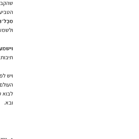
שהקב”ה
הטביעו
מִכָּל־הָ
ולשמע 
וישמע 
תיבות:
ויש לפ
העולם 
לבוא ע
ובא.