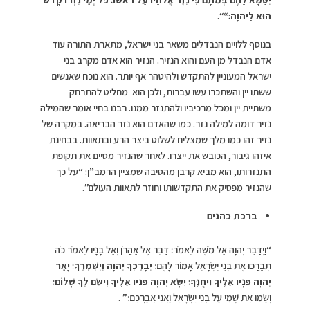
הוּא לַיהוָה׃
“
“.
בנוסף ללויים הנבדלים משאר בני ישראל, מתארת התורה עוד
אדם הנבדל מן העם והוא הנזיר. הנזיר הוא אדם מקרב בני
ישראל המעוניין להתקדש ולהיטהר אף יותר. הוא נוכח שאנשים
ששתו יין והשתכרו עשו עברות, ולכן הוא מחליט להתרחק
משתיית יין ומכל מרכיביו ולהתנזר ממנו. רבנו בחיי אומר שהמילה
נזיר דומה למילה נזר. כמו שהאדם הוא נזר הבריאה. במקרה של
נזיר זהו כמו מלך שמצליח לשלוט ביצר הרע ובתאוות. בבחינת
איזהו גיבור, הכובש את ייצרו. לאחר שהנזיר מסיים את תקופת
התנזרותו, הוא מביא קרבן מהסיבה שמציין הרמב”ן: “על כך
שהנזיר מפסיק את התקדשותו וחוזר לתאוות העולם”.
ברכת כהנים
“וַיְדַבֵּר יְהוָה אֶל מֹשֶׁה לֵּאמֹר׃ דַּבֵּר אֶל אַהֲרֹן וְאֶל בָּנָיו לֵאמֹר כֹּה
תְבָרֲכוּ אֶת בְּנֵי יִשְׂרָאֵל אָמוֹר לָהֶם׃
יְבָרֶכְךָ יְהוָה וְיִשְׁמְרֶךָ׃ יָאֵר
יְהוָה פָּנָיו אֵלֶיךָ וִיחֻנֶּךָּ׃ יִשָּׂא יְהוָה פָּנָיו אֵלֶיךָ וְיָשֵׂם לְךָ שָׁלוֹם׃
וְשָׂמוּ אֶת שְׁמִי עַל בְּנֵי יִשְׂרָאֵל וַאֲנִי אֲבָרֲכֵם׃” .