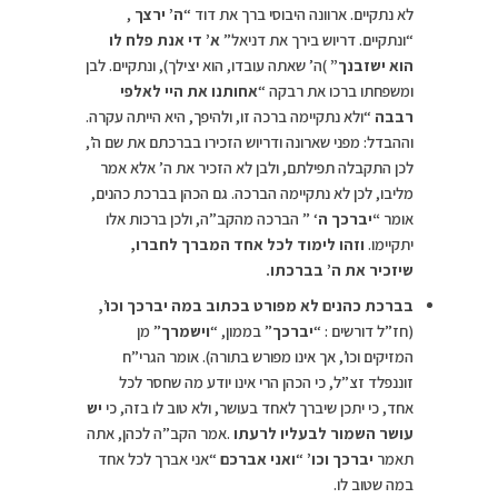
לא נתקיים. ארוונה היבוסי ברך את דוד “
ה’ ירצך
,
“ונתקיים. דריוש בירך את דניאל”
א’ די אנת פלח לו
הוא ישזבנך”
)ה’ שאתה עובדו, הוא יצילך), ונתקיים. לבן
ומשפחתו ברכו את רבקה “
אחותנו את היי לאלפי
רבבה
“ולא נתקיימה ברכה זו, ולהיפך, היא הייתה עקרה.
וההבדל: מפני שארונה ודריוש הזכירו בברכתם את שם ה’,
לכן התקבלה תפילתם, ולבן לא הזכיר את ה’ אלא אמר
מליבו, לכן לא נתקיימה הברכה. גם הכהן בברכת כהנים,
אומר
“יברכך ה
‘ ” הברכה מהקב”ה, ולכן ברכות אלו
יתקיימו.
וזהו לימוד לכל אחד המברך לחברו,
שיזכיר את ה’ בברכתו
.
בברכת כהנים לא מפורט בכתוב במה יברכך וכו’,
(חז”ל דורשים : “
יברכך
” בממון, “
וישמרך
” מן
המזיקים וכו’, אך אינו מפורש בתורה). אומר הגרי”ח
זוננפלד זצ”ל, כי הכהן הרי אינו יודע מה שחסר לכל
אחד, כי יתכן שיברך לאחד בעושר, ולא טוב לו בזה, כי
יש
עושר השמור לבעליו לרעתו
.אמר הקב”ה לכהן, אתה
תאמר
יברכך וכו’
“
ואני אברכם
“אני אברך לכל אחד
במה שטוב לו.