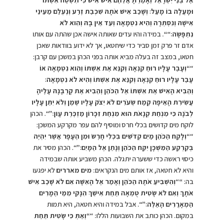
וּמָעֲלָה בוֹ מָעַל׃ וְשָׁכַב אִישׁ אֹתָהּ שִׁכְבַת זֶרַע וְנֶעְלַם מֵעֵינֵי
אִישָׁהּ וְנִסְתְּרָה וְהִיא נִטְמָאָה וְעֵד אֵין בָּהּ וְהִוא לֹא
נִתְפָּשָׂה׃
“
“
. במידה והיו עדים שאותה אישה אכן שהתה עם אותו
אדם זר פרק זמן סביר כדי שיחטאו, אך לא ידוע בוודאות שאכן
חטאו, במצב זה בעלה מביא אותה בפני הכהן במשכן עם קרבן:
“
“
וְעָבַר עָלָיו רוּחַ קִנְאָה וְקִנֵּא אֶת אִשְׁתּוֹ וְהִוא נִטְמָאָה אוֹ
עָבַר עָלָיו רוּחַ קִנְאָה וְקִנֵּא אֶת אִשְׁתּוֹ וְהִיא לֹא נִטְמָאָה׃
וְהֵבִיא הָאִישׁ אֶת אִשְׁתּוֹ אֶל הַכֹּהֵן וְהֵבִיא אֶת קָרְבָּנָהּ עָלֶיהָ
עֲשִׂירִת הָאֵיפָה קֶמַח שְׂעֹרִים לֹא יִצֹק עָלָיו שֶׁמֶן וְלֹא יִתֵּן עָלָיו
לְבֹנָה כִּי מִנְחַת קְנָאֹת הוּא מִנְחַת זִכָּרוֹן מַזְכֶּרֶת עָוֺן׃”
“. הכהן
לוקח מים קדושים בכלי חרס ומוסיף להם עפר מקרקע המשכן:
“
“
וְלָקַח הַכֹּהֵן מַיִם קְדֹשִׁים בִּכְלִי חָרֶשׂ וּמִן הֶעָפָר אֲשֶׁר יִהְיֶה
בְּקַרְקַע הַמִּשְׁכָּן יִקַּח הַכֹּהֵן וְנָתַן אֶל הַמָּיִם׃”
“. הכהן מסיר את
כיסוי ראשה כדי ששערה יתגלה. הכהן משביע אותה שבמידה
והיא לא חטאה, אז אותם מים הנקראים:
מים מאררים
לא יפגעו
בה:
“
“
וְהִשְׁבִּיעַ אֹתָהּ הַכֹּהֵן וְאָמַר אֶל הָאִשָּׁה אִם לֹא שָׁכַב אִישׁ
אֹתָךְ וְאִם לֹא שָׂטִית טֻמְאָה תַּחַת אִישֵׁךְ הִנָּקִי מִמֵּי הַמָּרִים
הַמְאָרֲרִים הָאֵלֶּה׃”
“. אבל במידה והיא חטאה, היא תמות
במקום. הכהן כותב את השבועות הללו: “
“
וְאַתְּ כִּי שָׂטִית תַּחַת