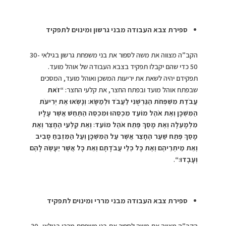
ספירת צבא העבודה מבני גרשון ומינוים לתפקיד
הקב”ה מצווה את משה לספור את בני משפחת גרשון בגילאי 30-
50 כדי שהם יקבלו תפקיד בצבא העבודה של אוהל מועד.
תפקידם יהיה לשאת את יריעות המשכן ואוהל מועד, המסכים
שבפתח אוהל מועד ובפתח החצר, את קלעי החצר:
“זֹאת
עֲבֹדַת מִשְׁפְּחֹת הַגֵּרְשֻׁנִּי לַעֲבֹד וּלְמַשָּׂא׃ וְנָשְׂאוּ אֶת יְרִיעֹת
הַמִּשְׁכָּן וְאֶת אֹהֶל מוֹעֵד מִכְסֵהוּ וּמִכְסֵה הַתַּחַשׁ אֲשֶׁר עָלָיו
מִלְמָעְלָה וְאֶת מָסַךְ פֶּתַח אֹהֶל מוֹעֵד׃ וְאֵת קַלְעֵי הֶחָצֵר וְאֶת
מָסַךְ פֶּתַח שַׁעַר הֶחָצֵר אֲשֶׁר עַל הַמִּשְׁכָּן וְעַל הַמִּזְבֵּחַ סָבִיב
וְאֵת מֵיתְרֵיהֶם וְאֶת כָּל כְּלֵי עֲבֹדָתָם וְאֵת כָּל אֲשֶׁר יֵעָשֶׂה לָהֶם
וְעָבָדוּ׃
“
.
ספירת צבא העבודה מבני מררי ומינוים לתפקיד
הקב”ה מצווה את משה לספור את בני משפחת מררי בגילאי 30-