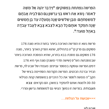
הפרשה נפתחת בפסוקים: "וַיְדַבֵּר יְהוָה אֶל מֹשֶׁה
לֵּאמֹר׃ נָשֹׂא אֶת רֹאשׁ בְּנֵי גֵרְשׁוֹן גַּם הֵם לְבֵית אֲבֹתָם
לְמִשְׁפְּחֹתָם׃ מִבֶּן שְׁלֹשִׁים שָׁנָה וָמַעְלָה עַד בֶּן חֲמִשִּׁים
שָׁנָה תִּפְקֹד אוֹתָם כָּל הַבָּא לִצְבֹא צָבָא לַעֲבֹד עֲבֹדָה
בְּאֹהֶל מוֹעֵד׃".
פרשת נשא זו הפרשה הארוכה ביותר בתורה והיא מונה 176
פסוקים.גם פרק קי”ט בתהילים, שהוא הפרק הארוך ביותר, מונה
176 פסוקים.גם מסכת בבא בתרא, שהיא המסכת הארוכה ביותר
שבמסכתות הש”ס (שישה סדרי משנה) מונה אף היא 176
דפים.הפרשה עוסקת במספר עניינים: מעמדו של שבט לוי, פרשת
הנזיר וברכת הכהנים. הפרשה הקודמת הסתיימה בציווי של
הקב”ה ממשה לספור את כל הזכרים במשפחות קהת מגילאי
30-50 ולמנות אותם לתפקיד במשכן. הם נקראים:
צבא
העבודה
. בפרשה זו נמשך הציווי גם למשפחות גרשון ומררי.
>>>שבועות על הצלחת…
שבט לוי