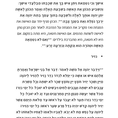
אִישֵׁךְ וְכִי נִטְמֵאת וַיִּתֵּן אִישׁ בָּךְ אֶת שְׁכָבְתּוֹ מִבַּלְעֲדֵי אִישֵׁךְ׃
וְהִשְׁבִּיעַ הַכֹּהֵן אֶת הָאִשָּׁה בִּשְׁבֻעַת הָאָלָה וְאָמַר הַכֹּהֵן לָאִשָּׁה
יִתֵּן יְהוָה אוֹתָךְ לְאָלָה וְלִשְׁבֻעָה בְּתוֹךְ עַמֵּךְ בְּתֵת יְהוָה אֶת
יְרֵכֵךְ נֹפֶלֶת וְאֶת בִּטְנֵךְ צָבָה׃
“
“
. הכהן מניף יחד עם האישה את
המנחה ואז מקריב את המנחה על המזבח. לאחר מכן הכהן נותן
לאישה לשתות מהמים. אם האישה חטאה, היא מתה במקום. אם
היא לא חטאה, היא מתברכת בילדים: “
“
וְאִם לֹא נִטְמְאָה
הָאִשָּׁה וּטְהֹרָה הִוא וְנִקְּתָה וְנִזְרְעָה זָרַע׃
“
“
.
נזיר
“
“
וַיְדַבֵּר יְהוָה אֶל מֹשֶׁה לֵּאמֹר׃ דַּבֵּר אֶל בְּנֵי יִשְׂרָאֵל וְאָמַרְתָּ
אֲלֵהֶם אִישׁ אוֹ אִשָּׁה כִּי יַפְלִא לִנְדֹּר נֶדֶר נָזִיר לְהַזִּיר לַיהוָה׃
מִיַּיִן וְשֵׁכָר יַזִּיר חֹמֶץ יַיִן וְחֹמֶץ שֵׁכָר לֹא יִשְׁתֶּה וְכָל מִשְׁרַת
עֲנָבִים לֹא יִשְׁתֶּה וַעֲנָבִים לַחִים וִיבֵשִׁים לֹא יֹאכֵל׃ כֹּל יְמֵי נִזְרוֹ
מִכֹּל אֲשֶׁר יֵעָשֶׂה מִגֶּפֶן הַיַּיִן מֵחַרְצַנִּים וְעַד זָג לֹא יֹאכֵל׃ כָּל
יְמֵי נֶדֶר נִזְרוֹ תַּעַר לֹא יַעֲבֹר עַל רֹאשׁוֹ עַד מְלֹאת הַיָּמִם אֲשֶׁר
יַזִּיר לַיהוָה קָדֹשׁ יִהְיֶה גַּדֵּל פֶּרַע שְׂעַר רֹאשׁוֹ׃ כָּל יְמֵי הַזִּירוֹ
לַיהוָה עַל נֶפֶשׁ מֵת לֹא יָבֹא׃ לְאָבִיו וּלְאִמּוֹ לְאָחִיו וּלְאַחֹתוֹ לֹא
יִטַּמָּא לָהֶם בְּמֹתָם כִּי נֵזֶר אֱלֹהָיו עַל רֹאשׁוֹ׃ כֹּל יְמֵי נִזְרוֹ קָדֹשׁ