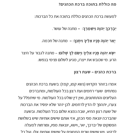
מה כוללת בתוכה ברכת הכהנים?
למעשה ברכת הכהנים כוללת בתוכה את כל הברכות:
יְבָרֶכְךָ יְהוָה וְיִשְׁמְרֶךָ׃ –
מתנה של עושר.
יָאֵר יְהוָה פָּנָיו אֵלֶיךָ וִיחֻנֶּךָּ׃
–
מתנה של חכמה.
יִשָּׂא יְהוָה פָּנָיו אֵלֶיךָ וְיָשֵׂם לְךָ שָׁלוֹם׃
– מתנה לגבור על היצר
הרע. מי שכובש את ייצרו, מגיע לשלום פנימי בנפשו.
ברכת כהנים – שעת רצון
אמרו בזוהר הקדוש (נשא קמו, קמז): בשעת ברכת הכהנים
נפתחים שערי רחמים ועת רצון בכל העולמות, ומתברכים
העליונים והתחתונים, ואין דין שולט בכל העולמות. מי שיתפלל על
צערו, יתהפך לו הדין לרחמים. לכן יזהר שלא יפסיד את הברכות
של שעת רצון ההיא, שבה נמצא שלום בכל העולמות. ובשעה
שהברכה יוצאת מפי הכהן, אזי אותם שישים אותיות שיש בשלושת
הפסוקים של יברכך, יאר, וישא, יוצאות מפיו, ופורחות למעלה
לרקיע, ויש שישים שרים הממונים על שישים אותיות אלו, ועל כל