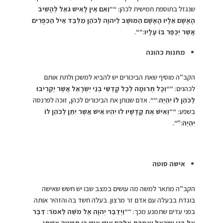
שנגזל בתוספת חמישית לכהן:
“
“
וְאִם אֵין לָאִישׁ גֹּאֵל לְהָשִׁיב
הָאָשָׁם אֵלָיו הָאָשָׁם הַמּוּשָׁב לַיהוָה לַכֹּהֵן מִלְּבַד אֵיל הַכִּפֻּרִים
אֲשֶׁר יְכַפֶּר בּוֹ עָלָיו׃
“
“
.
מתנות כהונה
הקב”ה מוסיף שאת הביכורים יש להביא למשכן ולתת אותם
לכהנים: “
“
וְכָל תְּרוּמָה לְכָל קָדְשֵׁי בְנֵי יִשְׂרָאֵל אֲשֶׁר יַקְרִיבוּ
לַכֹּהֵן לוֹ יִהְיֶה׃
“
“
. אדם שנותן את הביכורים לכהן, זוכה לפרנסה
בשפע:
“
“
וְאִישׁ אֶת קֳדָשָׁיו לוֹ יִהְיוּ אִישׁ אֲשֶׁר יִתֵּן לַכֹּהֵן לוֹ
יִהְיֶה׃”
“.
אישה סוטה
הקב”ה מתאר למשה מה עושים במצב שבו יש חשש שאישה
בוגדת בבעלה עם אדם זר מרצון. בעלה חשד בה והזהיר אותה
בפני עדים שתמנע מכך: “
“
וַיְדַבֵּר יְהוָה אֶל מֹשֶׁה לֵּאמֹר׃ דַּבֵּר
אֶל בְּנֵי יִשְׂרָאֵל וְאָמַרְתָּ אֲלֵהֶם אִישׁ אִישׁ כִּי תִשְׂטֶה אִשְׁתּוֹ