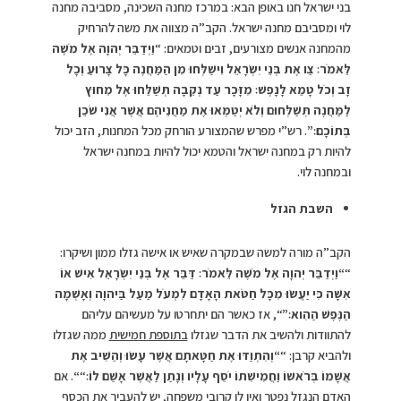
בני ישראל חנו באופן הבא: במרכז מחנה השכינה, מסביבה מחנה
לוי ומסביבם מחנה ישראל. הקב”ה מצווה את משה להרחיק
מהמחנה אנשים מצורעים, זבים וטמאים: “
וַיְדַבֵּר יְהוָה אֶל מֹשֶׁה
לֵּאמֹר׃ צַו אֶת בְּנֵי יִשְׂרָאֵל וִישַׁלְּחוּ מִן הַמַּחֲנֶה כָּל צָרוּעַ וְכָל
זָב וְכֹל טָמֵא לָנָפֶשׁ׃ מִזָּכָר עַד נְקֵבָה תְּשַׁלֵּחוּ אֶל מִחוּץ
לַמַּחֲנֶה תְּשַׁלְּחוּם וְלֹא יְטַמְּאוּ אֶת מַחֲנֵיהֶם אֲשֶׁר אֲנִי שֹׁכֵן
בְּתוֹכָם׃”
. רש”י מפרש שהמצורע הורחק מכל המחנות, הזב יכול
להיות רק במחנה ישראל והטמא יכול להיות במחנה ישראל
ובמחנה לוי.
השבת הגזל
הקב”ה מורה למשה שבמקרה שאיש או אישה גזלו ממון ושיקרו:
“
“
וַיְדַבֵּר יְהוָה אֶל מֹשֶׁה לֵּאמֹר׃ דַּבֵּר אֶל בְּנֵי יִשְׂרָאֵל אִישׁ אוֹ
אִשָּׁה כִּי יַעֲשׂוּ מִכָּל חַטֹּאת הָאָדָם לִמְעֹל מַעַל בַּיהוָה וְאָשְׁמָה
הַנֶּפֶשׁ הַהִוא׃”
“, אז כאשר הם יתחרטו על מעשיהם עליהם
להתוודות ולהשיב את הדבר שגזלו
בתוספת חמישית
ממה שגזלו
ולהביא קרבן: “
“
וְהִתְוַדּוּ אֶת חַטָּאתָם אֲשֶׁר עָשׂוּ וְהֵשִׁיב אֶת
אֲשָׁמוֹ בְּרֹאשׁוֹ וַחֲמִישִׁתוֹ יֹסֵף עָלָיו וְנָתַן לַאֲשֶׁר אָשַׁם לוֹ׃
“
“
. אם
האדם הנגזל נפטר ואין לו קרובי משפחה, יש להעביר את הכסף