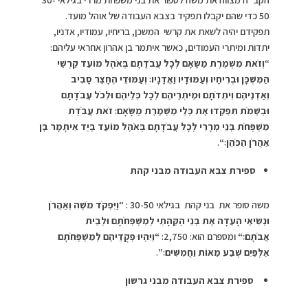
50 כדי שהם יקבלו תפקיד בצבא העבודה של אוהל מועד.
תפקידם יהיה לשאת את קרשי המשכן, בריחיו, עמודיו, אדניו,
יתדות ומיתרי העמודים, כאשר איתמר בן אהרון אחראי עליהם:
“
וְזֹאת מִשְׁמֶרֶת מַשָּׂאָם לְכָל עֲבֹדָתָם בְּאֹהֶל מוֹעֵד קַרְשֵׁי
הַמִּשְׁכָּן וּבְרִיחָיו וְעַמּוּדָיו וַאֲדָנָיו׃ וְעַמּוּדֵי הֶחָצֵר סָבִיב
וְאַדְנֵיהֶם וִיתֵדֹתָם וּמֵיתְרֵיהֶם לְכָל כְּלֵיהֶם וּלְכֹל עֲבֹדָתָם
וּבְשֵׁמֹת תִּפְקְדוּ אֶת כְּלֵי מִשְׁמֶרֶת מַשָּׂאָם׃ זֹאת עֲבֹדַת
מִשְׁפְּחֹת בְּנֵי מְרָרִי לְכָל עֲבֹדָתָם בְּאֹהֶל מוֹעֵד בְּיַד אִיתָמָר בֶּן
אַהֲרֹן הַכֹּהֵן׃
“
.
ספירת צבא העבודה מבני קהת
משה סופר את בני קהת בגילאי 30-50 : “
וַיִּפְקֹד מֹשֶׁה וְאַהֲרֹן
וּנְשִׂיאֵי הָעֵדָה אֶת בְּנֵי הַקְּהָתִי לְמִשְׁפְּחֹתָם וּלְבֵית
אֲבֹתָם׃
“
ומספרם הוא: 2,750:
“
וַיִּהְיוּ פְקֻדֵיהֶם לְמִשְׁפְּחֹתָם
אַלְפַּיִם שְׁבַע מֵאוֹת וַחֲמִשִּׁים׃”
.
ספירת צבא העבודה מבני גרשון