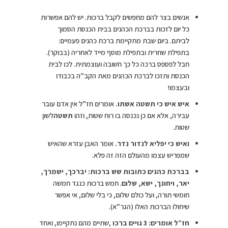
אנשים בצר להם מחפשים לקבל ברכות. יש להם אפשרות
כל יום לזכות בברכת הכהנים בבית הכנסת הסמוך
לביתם. ביום שבת מתקיימת ברכת כהנים פעמיים:
בתפילת שחרית ובתפילת מוסף מייד לאחריה (בבוקר).
חבל לפספס ברכה כל כך חשובה ועוצמתית. לכו לבית
הכנסת ותזכו לברכת הכהנים מאת הקב”ה בכבודו
ובעצמו!
איש איש כי תשטה אשתו
.
אומרים חז”ל אין אדם עובר
עבירה, אלא אם כן נכנסה בו רוח שטות, וזהו
תשטה
לשון
שטות.
ואיש כי יפליא לנדור נדר
.
אומר האבן עזרא שהאיש
שמפריש עצמו מהעולם הזה זה פלא.
בברכת כהנים כתובות שש ברכות: יברכך, ישמרך,
יאר, ויחונך, ישא, שלום
. חמש ברכות כנגד חמשה
חומשי תורה, ועל כולם שלום, כי בלי שלום, אי אפשר
שיחולו הברכות האלו (הגר”א).
חז”ל אומרים: 3 גויים ברכו
,שתיים מהם נתקיימו, ואחד