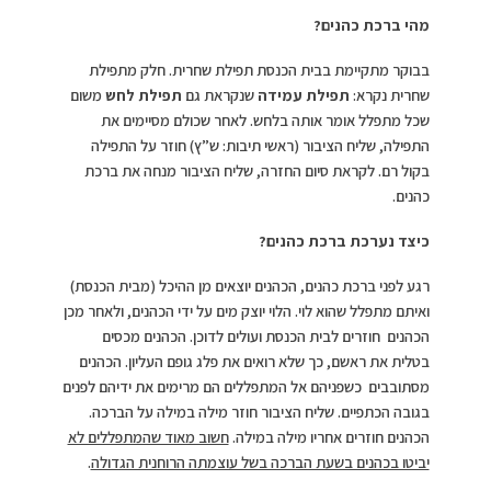
מהי ברכת כהנים?
בבוקר מתקיימת בבית הכנסת תפילת שחרית. חלק מתפילת
שחרית נקרא:
תפילת עמידה
שנקראת גם
תפילת לחש
משום
שכל מתפלל אומר אותה בלחש. לאחר שכולם מסיימים את
התפילה, שליח הציבור (ראשי תיבות: ש”ץ) חוזר על התפילה
בקול רם. לקראת סיום החזרה, שליח הציבור מנחה את ברכת
כהנים.
כיצד נערכת ברכת כהנים?
רגע לפני ברכת כהנים, הכהנים יוצאים מן ההיכל (מבית הכנסת)
ואיתם מתפלל שהוא לוי. הלוי יוצק מים על ידי הכהנים, ולאחר מכן
הכהנים חוזרים לבית הכנסת ועולים לדוכן. הכהנים מכסים
בטלית את ראשם, כך שלא רואים את פלג גופם העליון. הכהנים
מסתובבים כשפניהם אל המתפללים הם מרימים את ידיהם לפנים
בגובה הכתפיים. שליח הציבור חוזר מילה במילה על הברכה.
הכהנים חוזרים אחריו מילה במילה.
חשוב מאוד שהמתפללים לא
יביטו בכהנים בשעת הברכה בשל עוצמתה הרוחנית הגדולה
.