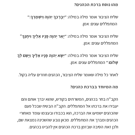
מהו נוסח ברכת הכהנים?
שליח הציבור אומר מילה במילה: “
יְבָרֶכְךָ יְהוָה וְיִשְׁמְרֶךָ׃
“
המתפללים עונים: אמן.
שליח הציבור אומר מילה במילה: “
יָאֵר יְהוָה פָּנָיו אֵלֶיךָ וִיחֻנֶּךָּ
”
המתפללים עונים: אמן.
שליח הציבור אומר מילה במילה: “
יִשָּׂא יְהוָה פָּנָיו אֵלֶיךָ וְיָשֵׂם לְךָ
שָׁלוֹם׃
“
המתפללים עונים: אמן.
לאחר כל מילה שאומר שליח הציבור, הכהנים חוזרים עליה בקול.
מה המיוחד בברכת כהנים?
הקב”ה בחר בכהנים, המשרתים בקודש, שהוא יברך אותם והם
יעבירו את ברכתו אל המתפללים. הקב”ה הבטיח שבכל פעם
שהכהנים ישמיעו את הברכה, הוא בכבודו ובעצמו עומד מאחורי
הכהנים ומברך את המתפללים. מכאן נובע שהשכינה נמצאת שם,
ולכן זאת הסיבה שבזמן ברכת הכהנים אין להביט בכהנים.