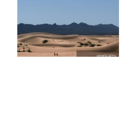
צילום:pexels
>>
>נטע ליבנה …
מנגד בחומש במדבר מתוארות טעויות ונפילות של בני ישראל
שבגללן נדחתה הכניסה לארץ בשנים רבות.
בפרשת המרגלים, המרגלים, למעט שניים, הוציאו דיבתה של
הארץ רעה, וזהו הדבר המרכזי שעיכב את כניסתם לארץ. הרי
ברור לכל שניתן להגיע ממצרים לארץ ישראל בימים ספורים. אין
צורך בארבעים שנה כדי לעבור את כל הדרך הזו. לעיכוב הזה