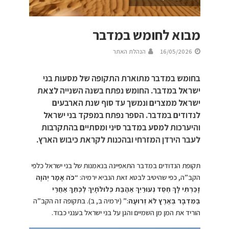
מבוא לחומש במדבר
16/05/2026
הנהלת האתר
בחומש במדבר מתוארת התקופה של מסעות בני
ישראל במדבר. החומש נפתח בשנה השנייה לצאת
ישראל ממצרים ונמשך עד סוף שנת הארבעים
לנדודים במדבר. הספר נפתח במפקד בני ישראל
והיערכות למסע במדבר סיני ומסתיים בהתקרבות
לעבר הירדן המזרחי ובהכנות לקראת כיבוש הארץ.
תקופת הנדודים במדבר התאפיינה בנאמנות של בני ישראל כלפי
הקב”ה, כפי שהיטיב לבטא זאת הנביא ירמיה: “
כֹּה אָמַר יְהוָה
זָכַרְתִּי לָךְ חֶסֶד נְעוּרַיִךְ אַהֲבַת כְּלוּלֹתָיִךְ לֶכְתֵּךְ אַחֲרַי
בַּמִּדְבָּר בְּאֶרֶץ לֹא זְרוּעָה
:” (ירמיה ב, ב). בתקופה זה הקב”ה
הוריד את המן מן השמיים והגן על בני ישראל בענני כבוד.