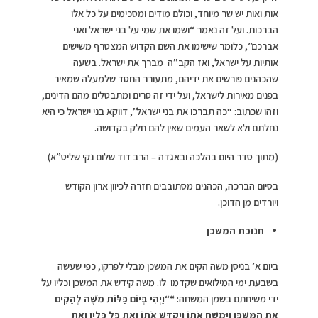
אות ואות יש שר מיוחד, וכולם מודים ומסכימים על כל אלו
הברכות. ועל זה נאמר “ושמו את שמי על בני ישראל ואני
אברכם”, כלומר שישימו את השם הקדוש המצטרף משישים
אותיות על ישראל, ואז הקב”ה מברך את ישראל. בשעה
שהכהנים פורשים את ידיהם, מתעורר החסד שלמעלה שמאיר
בפנים מאירות לישראל, ועל ידי זה סרים ומתבטלים מהם הדינים,
וזהו שכתוב: “כה תברכו את בני ישראל”, דווקא בני ישראל כי היא
נחלתם ולא לשאר העמים שאין להם חלק בקדושה.
(מתוך סדר היום בהלכה ובאגדה – הרב דוד שלום נקי שליט”א)
בסיום הברכה, הכהנים מסתובבים חזרה לכיוון ארון הקודש
ויורדים מן הדוכן.
חנוכת המשכן
ביום א’ בניסן משה הקים את המשכן מבלי לפרקו, כפי שעשה
בשבעת ימי המילואים שקדמו לו. משה קידש את המשכן וכליו על
ידי משיחתם בשמן המשחה:
“
“
וַיְהִי בְּיוֹם כַּלּוֹת מֹשֶׁה לְהָקִים
אֶת הַמִּשְׁכָּן וַיִּמְשַׁח אֹתוֹ וַיְקַדֵּשׁ אֹתוֹ וְאֶת כָּל כֵּלָיו וְאֶת