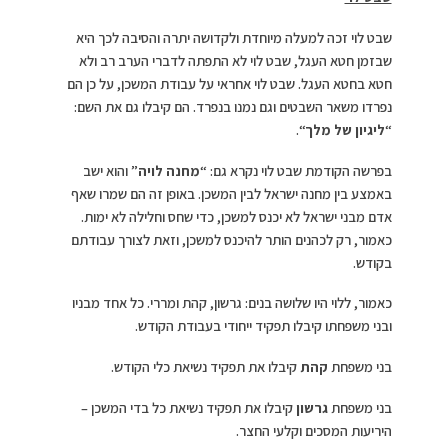
שבט לוי זכה למעלה מיוחדת ולקדושה יתרה והסיבה לכך היא
שבזמן חטא העגל, שבט לוי לא התפתה לדברי הערב רב ולא
חטא בחטא העגל. שבט לוי אחראי על עבודת המשכן, על כן הם
נפרדו משאר השבטים וגם נמנו בנפרד. הם קיבלו גם את השם:
“
ליגיון של מלך
“.
בפרשה הקודמת שבט לוי נקרא גם: “
מחנה לויה
” והוא ישב
באמצע בין מחנה ישראל לבין המשכן. באופן זה הם שמרו שאף
אדם מבני ישראל לא יכנס למשכן, כדי שחס וחלילה לא ימות.
כאמור, רק לכהנים הותר להיכנס למשכן, וזאת לצורך עבודתם
בקודש.
כאמור, ללוי היו שלושה בנים: גרשון, קהת ומררי. כל אחד מבניו
ובני משפחתו קיבלו תפקיד ייחודי בעבודת הקודש.
בני משפחת
קהת
קיבלו את תפקיד נשיאת כלי הקודש.
בני משפחת
גרשון
קיבלו את תפקיד נשיאת כל בדי המשכן –
היריעות המסכים וקלעי החצר.