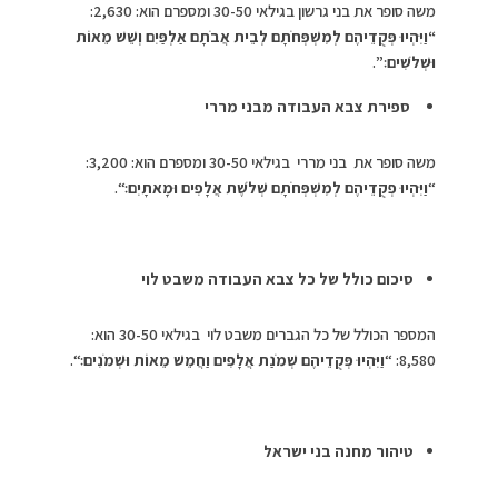
משה סופר את בני גרשון בגילאי 30-50 ומספרם הוא: 2,630:
“
וַיִּהְיוּ פְּקֻדֵיהֶם לְמִשְׁפְּחֹתָם לְבֵית אֲבֹתָם אַלְפַּיִם וְשֵׁשׁ מֵאוֹת
וּשְׁלֹשִׁים׃”
.
ספירת צבא העבודה מבני מררי
משה סופר את בני מררי בגילאי 30-50 ומספרם הוא: 3,200:
“
וַיִּהְיוּ פְקֻדֵיהֶם לְמִשְׁפְּחֹתָם שְׁלֹשֶׁת אֲלָפִים וּמָאתָיִם׃
“.
סיכום כולל של כל צבא העבודה משבט לוי
המספר הכולל של כל הגברים משבט לוי בגילאי 30-50 הוא:
8,580: “
וַיִּהְיוּ פְּקֻדֵיהֶם שְׁמֹנַת אֲלָפִים וַחֲמֵשׁ מֵאוֹת וּשְׁמֹנִים׃
“.
טיהור מחנה בני ישראל