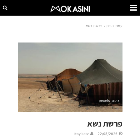
עמוד הבית
»
פרשת נשא
צילום: pexels
פרשת נשא
itay katz
22/05/2026