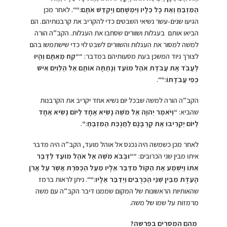
הַמִּזְבֵּחַ וְאֶת כָּל כֵּלָיו וַיִּמְשָׁחֵם וַיְקַדֵּשׁ אֹתָם׃
“
“. לאחר מכן
הגיעו שנים-עשר נשיאי השבטים כדי להקריב את קרבנותיהם. הם
הביאו אותם בעגלות ושוורים שסחבו את העגלות. הקב”ה הורה
למשה למסור את העגלות והשוורים לשבט לוי כדי שישתמשו בהם
לצורך ניוד המשכן בעת מסעותיהם במדבר: “
“
קַח מֵאִתָּם וְהָיוּ
לַעֲבֹד אֶת עֲבֹדַת אֹהֶל מוֹעֵד וְנָתַתָּה אוֹתָם אֶל הַלְוִיִּם אִישׁ
כְּפִי עֲבֹדָתוֹ׃
“
“.
הקב”ה הורה למשה שבכל יום נשיא אחד יקריב את הקרבנות
שהביא:
“
וַיֹּאמֶר יְהוָה אֶל מֹשֶׁה נָשִׂיא אֶחָד לַיּוֹם נָשִׂיא אֶחָד
לַיּוֹם יַקְרִיבוּ אֶת קָרְבָּנָם לַחֲנֻכַּת הַמִּזְבֵּחַ׃
“
.
לאחר מכן כשמשה היה נכנס אל אוהל מועד, הקב”ה היה מדבר
איתו מבין שני הכרובים: “
“
וּבְבֹא מֹשֶׁה אֶל אֹהֶל מוֹעֵד לְדַבֵּר
אִתּוֹ וַיִּשְׁמַע אֶת הַקּוֹל מִדַּבֵּר אֵלָיו מֵעַל הַכַּפֹּרֶת אֲשֶׁר עַל אֲרֹן
הָעֵדֻת
מִ
בֵּין
שְׁ
נֵי
הַ
כְּרֻבִים וַיְדַבֵּר אֵלָיו׃
“
“. ניתן לראות ברמז
שהאותיות הראשונות של המקום שממנו דיבר הקב”ה עם משה
מרמזות על שמו של משה.
מהם המסרים בפרשה?