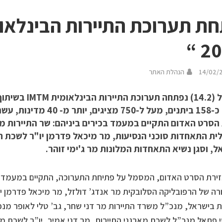
202
14/02/
הנהלת האתר
אתמול (14.2) נפתחה
ה-29: כ-158 ביתנים, מעל ל-50
הסרט האדום התקיים במעמד בכירים ביניהם: שר התיירות מר 
ית התאחדות סוכני הנסיעות, מר מיכאל פדרמן יו"ר לשכת ה
, וסגן נשיא התאחדות המלונות מר ג'ימי זוהר.
ירת הסרט האדום, המסמל על פתיחת התערוכה, התקיים במעמד: ש
ה של הרפובליקה הסלובקית מר אנדג’ דולזל, מר מיכאל פדרמן י
ת בישראל, מנכ”ל משרד התיירות מר דני שחר, גב’ טלי לאופר מנכ
י פתאל מנכ”ל לשכת מארגני התיירות, מר דני אמיר, יו”ר לשכת מאר