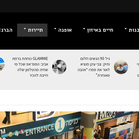
נות
חיים באיזון
אופנה
תיירות
הברנז
גיל 90 הגשים חלום
GLAMMIE נוחתת ברמת
י
ותיק: צבי עינן מוציא
אביב: הפופ־אפ שכל מי
לאור את ספרו “אהבה
שחיה מהטלפון שלה
ט
מאוחרת”
חייבת להכיר