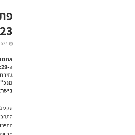
3 “
2023
גזירת 
מנכ"ל
בישראל
טקס גז
התחבור
התיירו
מר יוס