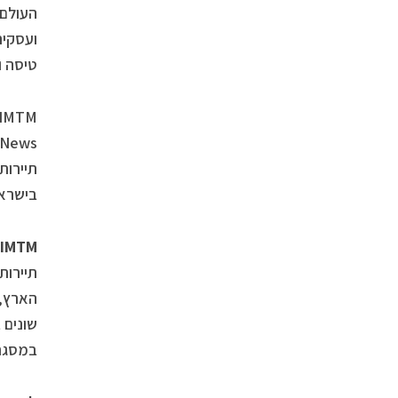
העולם 
ועסקית
טיסה ו
תיירות
בישראל
IMTM
מ
תיירות
הארץ, 
שונים 
במסגרת