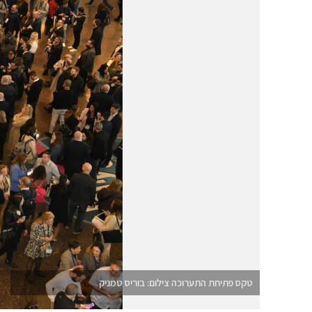
טקס פתיחת התערוכה צילום: בוריס טמניק