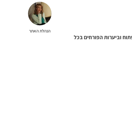
הנהלת האתר
תוח וביערות הפורחים בכל
הוספת תגובה
פתחת תערוכת התיירות הבינלאומית IMTM” 2023 “
עולם אחר רק 90 דקות מתל אביב
אלה אנשי “מצפה הגליל” – ארגון
ו בשנות ה-40 של המאה ה-20 במשכנם הזמני בחוות סג’רה. עבודה לא
ירושלים לבקש תעסוקה מראש
 מהימים שבהם כיהן בה כמנהל.
שנת 1944 קבע כי יש לייער את המרחב שבין התבור לכביש
 הנטיעה נבנה “בית הקרן
ליל למנוחה קלה על כוס קפה,