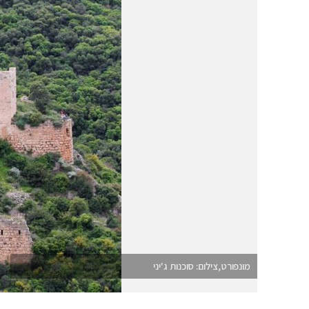
מונפורט,צילום: סוכנות ג'יני