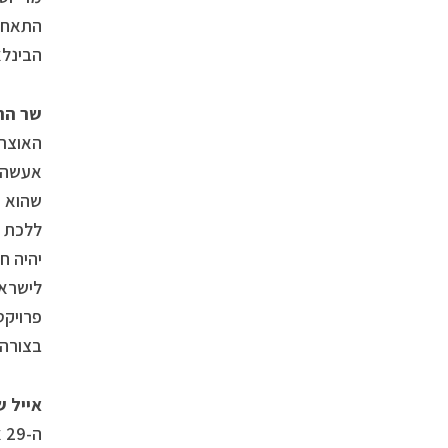
התאחדו
הבינלאומית IMTM, אייל
שר הת
האוצר,
אעשה כ
שהוא י
ללכת א
יהיה ח
לישראל
פרויקט
בצורה 
אייל ש