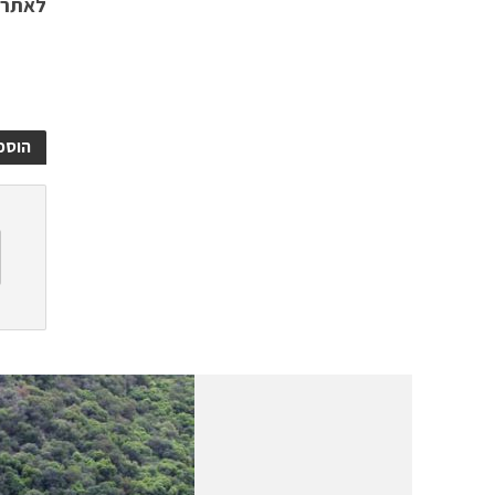
לאתר 
הוספ