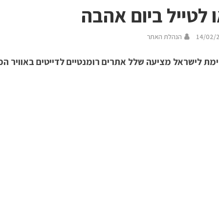
 לטייל ביום אהבה
14/02/
הנהלת האתר
ימת לישראל מציעה שלל אתרים רומנטיים לדייטים באוויר הפ
הארץ.
ערן ומצפור בית היערן:
ערן הוא בית אבן קטן המספר על ראשית נטיעת היערות באזור. היו 
התיישבות מוסדית שאנשיו ישב
בנמצא והמתיישבים סבלו חרפת רעב, עד שנציגם אזר עוז ונסע ל
הקרקעות והייעור בקק”ל דאז יוסף וייץ. וייץ הכיר היטב את החווה
הוא נענה למתיישבים ולאחר סיור בשטח ב
בריה. אלה היו הנטיעות הראשונות של קק”ל בגליל התחתון. לקראת
, ששימש כמחסן לכלי עבודה ולשתילים. כאן נאספו אנשי מצפה הג