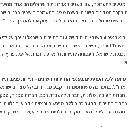
מגיעים לתערוכה, שכן בשנים האחרונות הישראלים הם אחד מהיעדי
 בקרב המדינות השונות. השנה מציגי התערוכה חושפים בפני הישראל
חידושים טכנולוגיים, וזאת במטרה לסגור עסקאות להמשך השנה”.
IMTM הוא האירוע השנתי והוותיק של ענף התיירות בישראל ונערך על 
Israel Travel News, בשיתוף משרד התיירות ומתקיים בחסות ה
 נכנסת לישראל, העמותה לתיירות ת”א-יפו, חברת אל-על, ערוץ הטי
.
יועד לכל העוסקים בענפי התיירות השונים
– תיירות פנים, תיירו
 מחו”ל. בתערוכה משתתפים דרך קבע מגוון רחב של מציגים ישראלי
חברות תעופה, מלונות, חברות להשכרת רכב, חברות ספנות, ספקי 
בתחום התיירות. התערוכה כוללת מפגשים וכנסים מקצועיים נלווים ות
ה מגיעים ליריד מאות מקבלי החלטות מרחבי העולם המשווקים את 