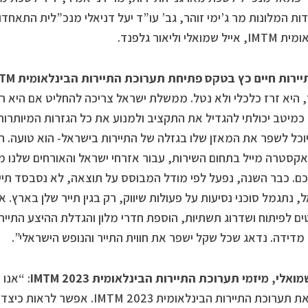
ת המלונות מר ג’ימי זוהר, גב’ עו”ד יעל דניאלי מנכ”לית התאחדות
 שמואלי וליאור גלפנד.
יירות חיים כץ בטקס פתיחת תערוכת התיירות הבינלאומית
MTM
 היא זרז כלכלי ולא נטל. ממשלת ישראל צריכה להחליט אם היא רוצ
מיטב יכולתי להגדיל את התקציב ולמנוע את כל הגזרות המיותרות
וכל לשפר את המאזן שלו בגזלה של התיירות בישראל- הוא טועה.
קסטרה מייל בתחום השירות, עבור אזרחי ישראל והאורחים שלנו 
כם. כבר השנה, נפעל לפי מודל המבוסס על תוצאה, לא נסבסד תי
, נתגמל סוכני נסיעות על פעולות שיווק, רק בגין תייר שלן בארץ. אנ
ים לפיתוח ושדרוג תשתיות, הוספת חדרי מלון והגדלת ההיצע התיי
מדידה. נדאג שכל שקל ישפר את חווית התייר והנופש הישראלי”.
מואלי, מיזמי תערוכת התיירות הבינלאומית
IMTM 2023
: “אנו
ה-29 את תערוכת התיירות הבינלאומית 023