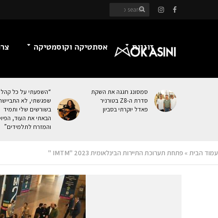
זוגיות
אסתטיקה וקוסמטיקה
צרכ
סמסונג חגגה את השקת
“השפעתי על כל קהל
סדרת ה-Z8 בטורניר
שפגשתי, לא התביישת
פאדל יוקרתי בסביון
בשורשים שלי ותמיד
הבאתי את העוּד, הפיו
והמזרח לתלמידים”
עמוד הבית
»
פתחת תערוכת התיירות הבינלאומית IMTM" 2023 "