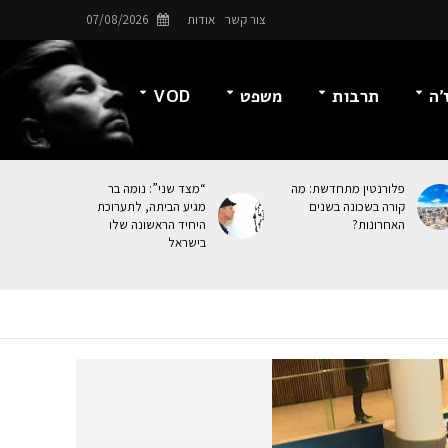
צור קשר
אודות
07/08/2026
’ה
תרבות
משפט
VOD
פלורנטין מתחדשת: מה
“מצד שני”: נומה בר
קורה בשכונה בשנים
מגיע הביתה, לתערוכת
האחרונות?
היחיד הראשונה שלו
בישראל