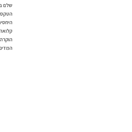
שלם בש
הטקס ב
היחסים
קלואה 
הוקרה 
המדינו