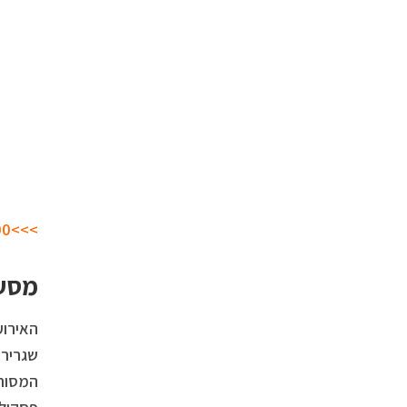
>>>1,000 יום אחרי..
מסע 
האירוע
שגריר 
המסורת