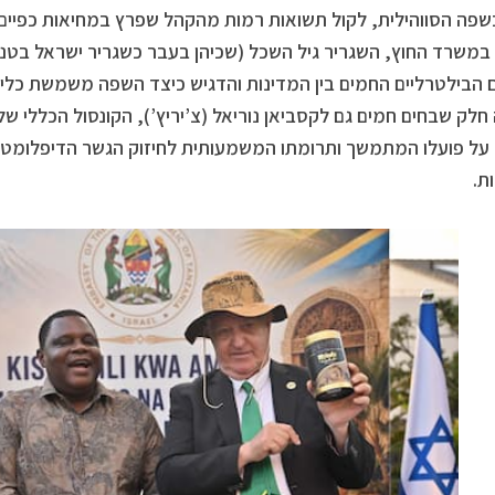
פה הסווהילית, לקול תשואות רמות מהקהל שפרץ במחיאות כפיים.
משרד החוץ, השגריר גיל השכל (שכיהן בעבר כשגריר ישראל בטנז
 הבילטרליים החמים בין המדינות והדגיש כיצד השפה משמשת כלי ל
חלק שבחים חמים גם לקסביאן נוריאל (צ’יריץ’), הקונסול הכללי של 
על פועלו המתמשך ותרומתו המשמעותית לחיזוק הגשר הדיפלומטי, ה
ת.