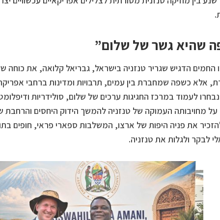
שנע בין מוזיקה טנזנית מסורתית לצלילים אפריקאיים עכשוויים יצר
.
 שהיא גשר של שלום”
 החמים הדגיש שגריר טנזניה בישראל, גבריאל קלואה, את כוחה של 
, אלא כשפה שמחברת בין עמים, תרבויות ומדינות ברחבי אפריקה ומ
בחרו לעמוד במרכז החגיגות ערכים של שלום, סולידריות ודיפלומט
על מחויבותה העמוקה של טנזניה להמשך הידוק היחסים והרחבת שי
זכיר את פניה היפות של ארצו, המשלבות ספארי פראי, חופים בתו
י לבקר ולגלות את טנזניה.