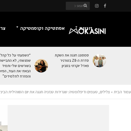
זוגיות
אסתטיקה וקוסמטיקה
צרכ
סמסונג חגגה את השקת
“השפעתי על כל קהל
סדרת ה-Z8 בטורניר
שפגשתי, לא התביישת
פאדל יוקרתי בסביון
בשורשים שלי ותמיד
הבאתי את העוּד, הפיו
והמזרח לתלמידים”
עמוד הבית
»
צלילים, טעמים ודיפלומטיה: שגרירות טנזניה חגגה את יום הסווהילית הבינ