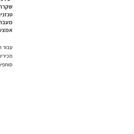
טנזניה
מעבר 
אמצעי
עבור ה
מכירים
סוחפים