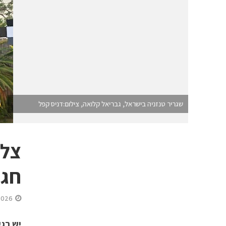
שגריר טנזניה בישראל, גבריאל קלואה, צילום:דניס קפל
צלי
חגג
2026
יש רג