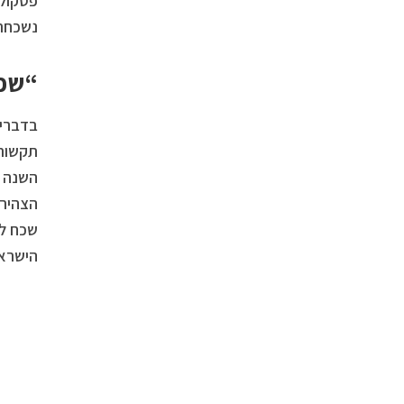
פסקול 
נשכחת
“שפה
בדבריו
תקשורת
השנה נ
הצהיר 
שכח לה
הישראל