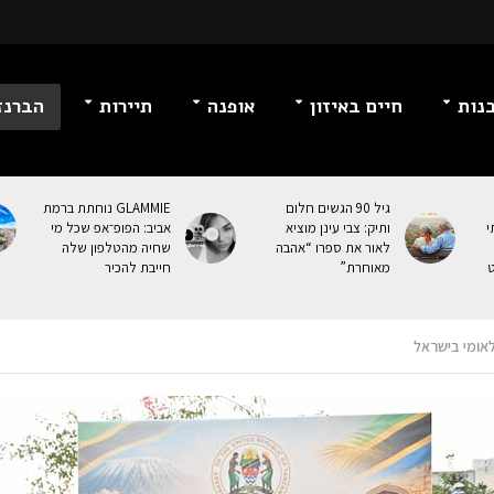
נות
חיים באיזון
אופנה
תיירות
הברנז
גיל 90 הגשים חלום
GLAMMIE נוחתת ברמת
י
ותיק: צבי עינן מוציא
אביב: הפופ־אפ שכל מי
לאור את ספרו “אהבה
שחיה מהטלפון שלה
ט
מאוחרת”
חייבת להכיר
לאומי בישראל