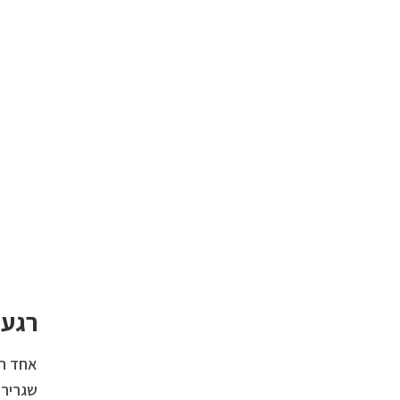
רגעי
אחד הר
שגריר 