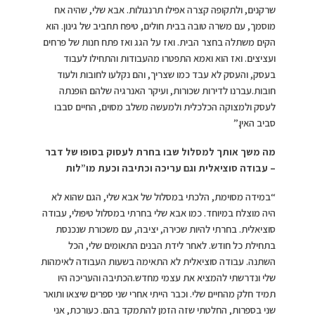
שרקנים, ולתקופה קצרה אפילו תרנגולות. אבא שלי, שהיה אח
מוסמך, עם משרה טובה בבית חולים, טיפח תחביב של גינון. הוא
הקים משתלה בחצר הבית. ואז על הגג ואז פתח חנות של פרחים
ועציצים. ואז הוא ואמא התפטרו מהעבודות והתחילו לעבוד
בעסק, והעסק לא עבד כמו שצריך, והם נקלעו לחובות ולעוד
חובות.עברנו לדירות שכורות, ועיקר האנרגיה שלהם הופנתה
לעסק ולמצוקה הכלכלית ולמעשה משלב מסוים, החיים סבבו
סביב האין.”
מה משך אותך למסלול שבו בחרת לעסוק בסופו של דבר
– עבודה סוציאלית וגם עריכה וכתיבה וכעת מו”לות
“במידה מסוימת, הלכתי במסלול של אבא שלי, הגם שהוא לא
היה מוצלח במיוחד. כמו אבא שלי בחרתי במסלול טיפולי, עבודה
סוציאלית. בחרתי להיות שכירה, יציבה, עם משכורת שנכנסת
בתחילת כל חודש. לאחר לידת הבנים התאומים שלי, הכל
השתנה. עבודה סוציאלית לא התאימה בשעות העבודה לאימהות
שלי ונדרשתי להמציא את עצמי מחדש.הכתיבה והעריכה היו
תמיד חלק מהחיים שלי. וכבר הייתי אחרי שני ספרים שיצאו ותואר
שני בספרות, החלטתי שזה הזמן להתמקד בהם. כעורכת, אני