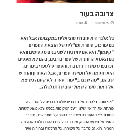
צרובה בעור
13/08/2025
אורח
גל אלגר היא עובדת סוציאלית במקצועה אבל היא
גם עורכת, סופרת ומו"לית של הוצאת הספרים
"קינמון". היא אם יחידנית לשני בנים מקסימים והיא
גם האמא הרוחנית של ספרים רבים, בהם לא מעטים
זכו בפרס משרד התרבות והספורט לספרי ביכורים.
היא חתומה על חמישה ספרים, אבל האחרון והחדש
שבהם, "מה שנצרב" עורר סערה לא קטנה כשיצא
אל האור. סערה שאולי טוב שהתגלגלה...
“אני אוהבת לכתוב על הדברים שלא מדברים עליהם.” היא
פותחת את הריאיון שלנו. “על המקומות בנפש שלא פשוט לשהות
בתוכם. לצד העובדה שמדובר בספר על ‘טאבואים’, מדובר
בספר על חיפוש אהבה, על הרצון להיות נאהבת ולא משנה מה
המחיר. הוא גם מדבר על היצירה, על החלטות ובחירות ואיך