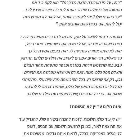
“רגע, על מי העבודה הזאת מדברת?” הוא לקח ביד את
התמונה
של דניאלה השידה. הסתכלתי בו בציפייה שיבין לבד.
“על ההורים
שלך? אני לא מכיר אותם, אבל אני לא מאמין שזה
יכול להיות. אני בטוח שהם אוהבים אותך.”
נאנחתי. רציתי לשאול על סמך מה מכל הדברים שסיפרתי לו עד
היום הוא הסיק את זה, אבל נשכתי את השפתיים. אחרי הכול,
זאת לא
היתה אמירה שחדשה לי. זאת בעצם אמירה כל כך
טריוויאלית, הרי
הורים אמורים לאהוב את הילדים שלהם. זה חוק
טבע כמו שהשמש
זורחת במזרח ופרפר מתפתח מתוך הגולם
והאדם נופל כלפי מטה.
זאת רק אני שלא מפרשת את ההורים
נכון. רק אני שרואה רע בכל
הטוב שהם מרעיפים עלי. מה שהכי
מבלבל זה התגובה הזאת של
כולם, שתמיד גרמה לי להרגיש
שזאת אני. הרי כל ההורים קשים
לפעמים עם הילדים שלהם.
איזה חלום עדיין לא הגשמת?
“יש לי עוד מלא חלומות. לזכות להכרה ביצירה שלי, להגדיל עוד
את ההוצאה לאור, וכמובן להגשים חלומות עם הבנים, לטוס
לג’ונגלים באפריקה ובכלל, לראות אותם גדלים ומגשימים את