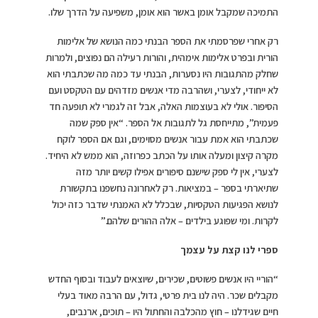
התמיכה שמקבל אומן באשר הוא אומן, משפיעה על הדרך שלו.
רק אחרי שפרסמתי את הספר הבנתי כמה הנושא של אלימות
הורית ובפרט אלימות אימהית, והורות רעילה הם נפוצים, ולמרות
שחלק מהתגובות היו נסערות, הבנתי עד כמה מה שכתבתי הוא
לא ייחודי, לצערי, ושהרבה מדי אנשים מזדהים עם הטקסט ועם
הסיפור. אולי לא בעוצמות האלה, אבל זה לגמרי לא תופעה חד
פעמית”, מתייחסת גל לתגובות אל הספר. “אין ספק שמה
שכתבתי הוא אמת עבור אנשים מסוימים, וגם אם הספר לוקח
מקרה קיצון ומעלה אותו על הכתב כפרוזה, הוא ממש לא היחיד.
לצערי, אין לי ספק שישנם סיפורים אפילו קשים יותר מזה
שתיארתי בספר – במציאות. רק לאחרונה נחשפנו בתקשורת
לנושא הפגיעות הטקסיות, שבכלל לא האמנתי שדבר כזה יכול
לקרות. ומי שפוגע בילדים – אלה ההורים שלהם.”
ספרי לנו קצת על עצמך
“הוריי היו אנשים פשוטים, שכירים, שיוצאים לעבוד ובסוף החדש
מקבלים שכר. היה לנו בית פרטי, גדול, עם הרבה מאוד בעלי
חיים שגידלנו – חוץ מהכלבה והחתול היו – תוכים, ארנבים,