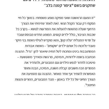
שחקנים בשם "ציפור קטנה בלב״
“זו הפעם הראשונה שאני מפיקה מופע משפחתי. במשך כל חיי
הפקתי רק עבור הקהל הנשי. זאת לאחר שזיהיתי את הצורך
הדחוף שעלה מהשטח להעלות את המודעות לנושא – בקרב כל
שכבות הציבור, כולל ילדים קטנים. המופע החדש מבוסס ועובד
על סרטי המצליח ‘עלה קטן’, והוא מוקדש לעילוי נשמת בני היקר
מענדי ולזכות כל אותם ילדים ‘שקופים’ – נשמות אבודות
המסתובבות בינינו ומחכות לטל תחיה שיאמר להן: ‘גדל’. ההצגה
הכתובה בשפה ילדותית, תמימה, מרגשת ומאידך משעשעת –
מיטיבה לחדור לנפש הילדים וגם המבוגרים, ולהחדיר את
המסרים הכה חשובים: קבלת השונה, תמיכה, הבנה וחוסר
האפשרות להותיר אף אחד מאחור. ההצגה גם מטמיעה את
הצורך החיוני של כל ילד באמון – מצד המבוגרים, ההורים והצוות
החינוכי”.
כך אומרת
טלי אברהמי
, במאית ומפיקה ותיקה של סרטי קולנוע
ותיאטרון לנשים מהמגזר הדתי והחרדי, שחתומה על עשרות
יצירות שהפכו לאבני דרך חשובות בתרבות. בימים אלו היא