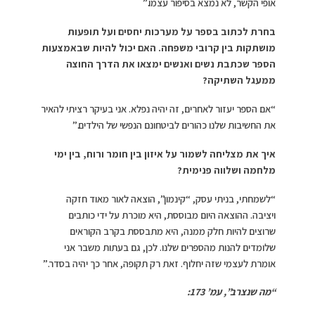
אופי הקשר, לא נמצא בסיפור עצמו.”
בחרת לכתוב בספר על מערכות יחסים ועל תופעות
מושתקות בין קרובי משפחה. האם יכול להיות שבאמצעות
הספר שכתבת נשים ואנשים ימצאו את הדרך החוצה
ממעגל השתיקה?
“אם הספר יעזור לאחרים, זה יהיה נפלא. אני בעיקר רציתי להאיר
את החשיבות שלנו כהורים לביטחונם הנפשי של הילדים.”
איך את מצליחה לשמור על איזון בין חומר ורוח, בין ימי
מלחמה ושלווה פנימית?
“לשמחתי, בניתי עסק, “קינמון”, הוצאה לאור מאוד חזקה
ויציבה. ההוצאה היום מבוססת, היא מוכרת על ידי כותבים
שרוצים להיות חלק ממנה, היא מתבססת בקרב הקוראים
שלומדים להנות מהספרים שלנו. לכן, גם בעתות משבר אני
אומרת לעצמי שזה יחלוף. זאת רק תקופה, אחר כך יהיה בסדר.”
“מה שנצרב”,
עמ’ 173: