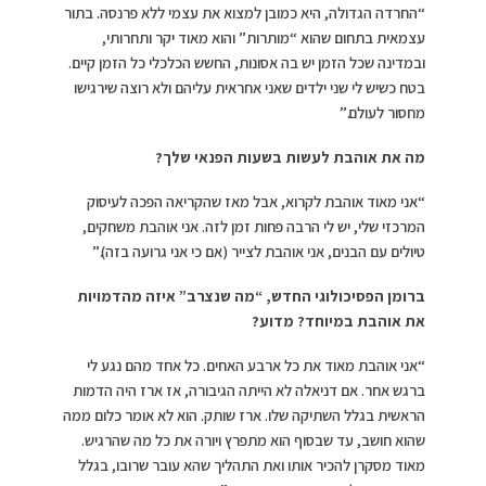
“החרדה הגדולה, היא כמובן למצוא את עצמי ללא פרנסה. בתור
עצמאית בתחום שהוא “מותרות” והוא מאוד יקר ותחרותי,
ובמדינה שכל הזמן יש בה אסונות, החשש הכלכלי כל הזמן קיים.
בטח כשיש לי שני ילדים שאני אחראית עליהם ולא רוצה שירגישו
מחסור לעולם.”
מה את אוהבת לעשות בשעות הפנאי שלך?
“אני מאוד אוהבת לקרוא, אבל מאז שהקריאה הפכה לעיסוק
המרכזי שלי, יש לי הרבה פחות זמן לזה. אני אוהבת משחקים,
טיולים עם הבנים, אני אוהבת לצייר (אם כי אני גרועה בזה).”
ברומן הפסיכולוגי החדש, “מה שנצרב” איזה מהדמויות
את אוהבת במיוחד? מדוע?
“אני אוהבת מאוד את כל ארבע האחים. כל אחד מהם נגע לי
ברגש אחר. אם דניאלה לא הייתה הגיבורה, אז ארז היה הדמות
הראשית בגלל השתיקה שלו. ארז שותק. הוא לא אומר כלום ממה
שהוא חושב, עד שבסוף הוא מתפרץ ויורה את כל מה שהרגיש.
מאוד מסקרן להכיר אותו ואת התהליך שהא עובר שרובו, בגלל