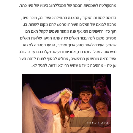
מהפקולטה לאומנויות הבמה של המכללה ובבימויו של סיני פתר.
בדומה למחזה המקורי, ההצגה התחילה כאשר ונג, מוכר מים,
מחכה לבואם של האלים העירה ומחפש להם מקום לשהות בו.
תוך כדי החיפושים הוא אף פנה מספר פעמים לקהל האם הם
מכירים מקום לינה עבור האלים שזה עתה הגיעו. שלושת האלים
שהגיעו העירה לאחר מסע ארוך ומפרך, הגיעו במטרה למצוא
נפש טובה מכל החמדנות, אנוכיות ורוע שנתקלו בהם עד כה. ונג
אשר נראה מותש מן החיפושים, מחליט לבסוף לפנות לזונת העיר
שן טה – מהסיבה כי יודע שהיא הרי לא יודעת להגיד לא.
צילום: רועי רווה