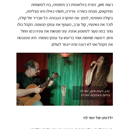
רעות סיוון, זמרת בינלאומית רב תחומית, בת למשפחת
מוזיקאים, פצחה בשירה אדירה, חשתי כאילו היא מצליחה,
בקולה השמימי, לנפץ את התקרה הגבוהה. כל שבריר של קולה,
לוכד את נשימתי, קול ערב, העוטף את עמקי הנשמה. הקהל כולו
נותר בפה פעור למשמע אוזניו. עיני פוגשות את עיניה כמו החול
והים. דמעות סוחפות אותי בריגוש עד עמקי נשמתי. היא ממגנטת
את הקהל ואני לא רוצה שזה ייגמר לעולם.
ימין, רעות סיוון, יוסי לוי
צילום: באדיבות יוסי לוי
ילדותו של יוסי לוי