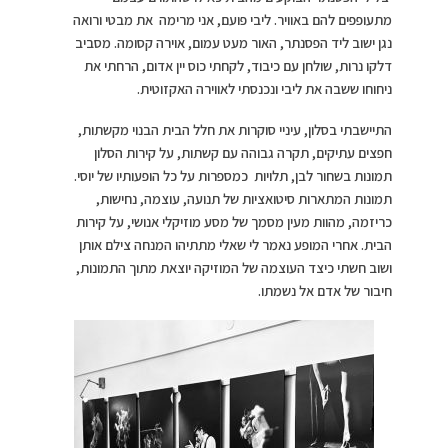
מתעופפים להם באוויר. ליבי פועם, אני מרימה את מבטי ורואה
נגן ישוב ליד הפסנתר, האור מעט עמום, אוירה קסומה. מסביב
דלקו נרות, שולחן עם כיבוד, לקחתי כוס יין אדום, הרחתי את
ניחוחו ששבה את ליבי ונכנסתי לאווירה האקזוטית.
התיישבתי בסלון, עיניי סוקרות את חלל הבית הבנוי מקשתות,
חפצים עתיקים, תקרה גבוהה עם קשתות, על קירות הסלון
תמונות בשחור לבן, תלויות כמספרות על כל הופעותיו של יוסי.
תמונות המתארות סיטואציות של תנועה, עוצמה, נחישות,
כריזמה, מהוות מעין מסמך של מסע מוזיקלי אנושי, על קירות
הבית. אחרי המופע נאמר לי שאלי מתתיהו המנחה צילם אותן
ושוב חשתי כיצד העוצמה של המוזיקה יוצאת מתוך התמונות,
חיבור של אדם אל נשמתו.