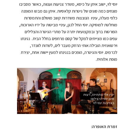
יוסי לוי, ישוב איתן על כיסא, משדר צניעות וענווה, כאשר מסביבו
מונחים כמה סוגים של גיטרות קלאסיות. איתן גם מבטו המופנה
כלפי מעלה, עיניו הנוצצות משדרות קשב מושלם והתמסרות
מוחלטת למוסיקה. יוסי החל לנגן, עיניי מביטות על ידיו הארוכות,
הפורטות ברוך ובמקצועיות יתרה על מתרי הגיטרה והצלילים
עפים כמו מצייתים למקל של קסם מרחפים בחלל הבית. נגינתו
וירטואוזית הובילה אותי הרחק מעבר לים, לשדות לוונדר,
לכרמים. יוסי והגיטרה, הופכים בנגינתו למעין יישות אחת, יצירת
מופת אלוהית.
ימין אלי מתתיהו, רעות
סיוון יוסי לוי צילום:
באדיבות יוסי לוי
זמרת האופרה: