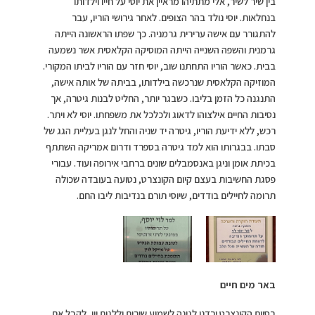
בין שיר לשיר, אלי מתתיהו מראיין את יוסי על חייו וילדותו
בנחלאות. יוסי נולד בהר הצופים. לאחר גירושי הוריו, עבר
להתגורר עם אישה ערירית גרמניה. כך שפתו הראשונה הייתה
גרמנית והשפה השנייה הייתה המוסיקה הקלאסית אשר נשמעה
בבית. כאשר הוריו התחתנו שוב, יוסי חזר עם הוריו לביתו המקורי.
המוזיקה הקלאסית שנרכשה בילדותו, בביתה של אותה אישה,
התנגנה כל הזמן בליבו. כשבגר יותר, החליט לבנות גיטרה, אך
נסיבות החיים אילצוהו לדאוג ולכלכל את משפחתו. יוסי לא ויתר.
רכש, ללא ידיעת הוריו, גיטרה יד שניה והחל לנגן בעליית הגג של
סבתו. בבגרותו הוא למד גיטרה בספרד ודרום אמריקה השתתף
בכיתת אומן וניגן באנסמבלים שונים ברחבי אירופה ועוד. עבורי
פסגת החשיבות בעצם קיום הקונצרט, נטועה בעובדה שכולה
תרומה לחיילים בודדים, שיוסי תורם בנדיבות ליבו החם.
באר מים חיים
בסיום הקונצרט ירדנו לגינה לשמוע שירים וללגום יין, לקבל את