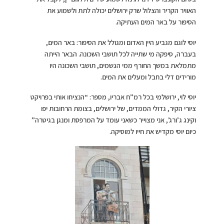
האוויר הקריר והצלול שרק ירושלים יכולה לתת ולשמוע את
הסיפור על באר המים העתיקה.
יוסי לוגם מגביע היין האדום ומגולל את הסיפור: באר המים,
בעברה, סיפקה מי שתייה לכל תושבי השכונה. הבאר הייתה
מתמלאת במשך החורף ממי הגשמים, תושבי השכונה היו
מורידים דלי בחבל ומעלים את המים.
יוסי לוי, ירושלמי בכל רמ”ח אבריו, מספר: “הנציחו אותי בפרויקט
ציורי הקיר, גדולי הממדים, של ירושלים, בצומת הרחובות יפו
וקינג ג’ורג’, אני מצוייר כשאני עומד על המרפסת ומנגן בגיטרה”
כיום יוסי מקדיש את חייו למוסיקה.