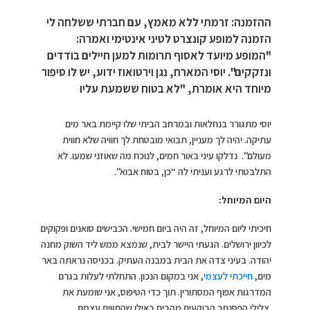
ההזמנה: זרמתי ללא מאמץ, עם חברתי ששלחה לי
הזמנה למופע קונצרט לטיני אינטימי ואמרה:
"המופע מיועד לאסוף תרומות למען חיילים בודדים
ונזקקים". יוסי המארח, נגן וירטואוז ידוע, יש לו סיפור
מיוחד היא אומרת, "לא בטוח ששמעת עליו
יוסי מתגורר בנחלאות ובמרחב הביתי שלו קיימת באר מים
עתיקה. יהיה לך מעניין, תבואי מובטחת לך חוויה שלא חווית
מעולם”. נדלקו עיני באור חמים, לנוכח מה שאוזני שמעו. לא
התלבטתי לרגע ועניתי לה “כן, בטוח אבוא”.
היום המיוחל:
חיכיתי ליום המיוחל, זה היה ביום חמישי. הכבישים סואנים ופקוקים
לכיוון ירושלים. הגעתי היישר לבית, שנמצא ממש ליד השוק מחנה
יהודה. בעיני צדה את הבית במבנה העתיק. בכניסה נראתה באר
מים,
חייכתי לעצמי
, אני במקום הנכון. התחלתי לעלות בגרם
המדרגות אפוף המסתורין. תוך כדי הטיפוס, אני שומעת את
צלילי הפסנתר הבוקעים מהבית כאילו שהתווים עצמם