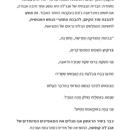
מיוחדת: הברית הנצחית של אנג’לה היא מסע אחר תיבה אבודה,
אנו חשים כאינדיאנה ג’ונס בעקבות הזוהר האבוד.
זה מסע
להבנת סוד הקיום, להבנת מסתרי הנפש האנושית
,
לחשיפת המפלָסים הבלתי נראים של המציאות.
“בְּבִינוֹת הַמּוּזִיקָה הַחֵרֶשֶׁת, הַחוֹרֶגֶת,
בִּרְקִיעַ
הַשָּׁמַיִם הַמִּתְפַּרְקְדִים,
אֲנִי נוֹשֶׁקֶת בְּרוּחַ שֹׁקֶת שְׁבוּרָה וּדְאוּגָה,
מִתְעַרְבֶּבֶת וְנִבְלַעַת בֵּין הָאֲנָשִׁים שֶׁשָּׂרְדוּ
הַצְּמֵאִים לְמִזְגֵי הַגֶּשֶׁם הַטְּרוֹפִּי בַּמִּדְבָּר הֶעָלוּם
שֶׁנָּמוֹג בְּאַשְׁלָיַת הַוִּילוֹן מֻכֵּה הַגּוֹרָל.
אֲנִי צָפָה בְּאוֹקְיָאנוֹס הַחַיִּים”.
כבר בשיר הראשון אנו מגלים את המאפיינים המיוחדים של
אנג’לה קוסטה
, ההשראה של איריס כמתרגמת ועורכת