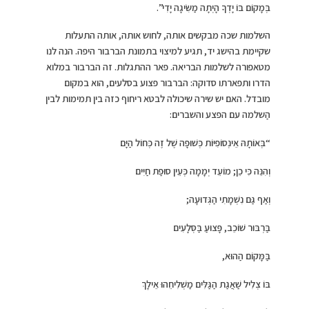
בְּמָקוֹם בּוֹ יָדְךָ הָיְתָה מַשִּׂיגָה יָדִי”.
השלמות שכה מבקשים אותה, לחוש אותה, אותה התעלות
שקיימת בהישג יד, תגיע למיצוי בתמונת הברבור היפה. הנה לנו
מטאפורה לשלמות הבריאה. פאר ההתגלות. זה הברבור במלוא
הדרו ותפארתו סדוקה: הברבור פצוע בסלעים, הוא במקום
מובדל. האם יש שירה שיכולה לבטא ריחוף כזה בין תמימות לבין
הַשלמה עם הפצע והשברים:
“בְּאוֹתָהּ אֵינְסוֹפִיּוֹת כְּשׁוּפָה שֶׁל זֶה כְּחוֹל הַיָּם
וְהִנֵּה כִּי כֵן; מוֹעֵד יְמָמָה כְּעֵין סוּפַת חַיִּים
וְאַף גַּם נִשְׁמָתִי הַגְּדוּעָה;
בַּרְבּוּר שׁוֹכֵב, פָּצוּעַ בַּסְּלָעִים
בַּמָּקוֹם הַהוּא,
בּוֹ צְלִיל שַׁאֲגַת הַגַּלִּים מַשְׁלִיחֵהוּ אֵילָךְ