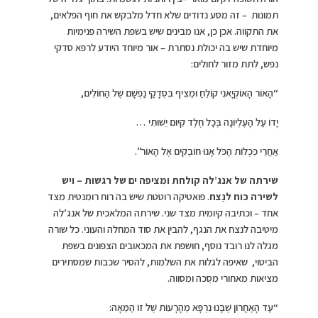
תמונות – זה מסע נדודים שלא חדל מלבקש את חוף הפלאים,
את התקווה. אכן כן, אנו מבינים שיש בשפת השירה פנימיות
מיוחדת שיש בה יכולת נסתרת – אור מיוחד היודע לרפא סדקי
נפש, לתת מזור לחולים:
“הָאוֹר הָאוֹקְיָאנִי קוֹלֵחַ וּמֵצִיף בִּסְדָקַי נַפְשָׁם שֶׁל הַחוֹלִים,
יָדוֹ עַל הָעֶלְיוֹנָה בְּכָל חֶלֶד קִיּוּם יֵשׁוּתִי …
אַחֲרֵי כִּכְלוֹת הַכֹּל אָנוּ חוֹבְקִים אֶל הָאוֹר”.
שירתה של אנג’לה קולחת ומציפה ים של רגשות – ויש
לשירה כוח לנַצח
. פואטיקה רוטטת שיש בה רוח רומנטית מצד
אחד – וכתיבה קיומית מצד שני. שירתה המלאכית של אנג’לה
מיטיבה לנצח את הנגף, להבין את סוד המחלה והעוני. כל שורה
מגלה לנו רובד נוסף, חושפת את המכאובים הצפונים בשפת
הביטוי, שאיפה לגלות את השלמות, להסיר שכבות שמסתירים
מציאות מאחורי מסֵכה ומסווה.
“עַד הָאַחֲרוֹן שֶׁבָּנוּ נִרְפָּא מֵהָרָעוֹת שֶׁל זוֹ הַמֵּאָה: