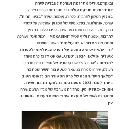
ובאקו”ם.
איריס מתרגמת ועורכת לעברית שירה
אוניברסלית חובקת עולם
. היא מתרגמת ועורכת שירה
במגזין
המקוון לתרבות, ספרות, אומנות ושירה
“בכיוון הרוח”
,
עורכת אנתולוגיות בינלאומיות של המגזין ואחראית על קשריי
החוץ במגזין. עורכת ומתרגמת שירה אוניברסלית במגזין
לתרבות, אומנות ולייף סטייל “
MOKASINI
” -‘
מוקסיני’
, ועורכת
ומתרגמת
במדור
‘שירה עולמית’
באתר הספרות
‘חדרים’.
איריס היא הזוכה של הפרס הבינלאומי לספרות
איטליה -מילאנו 2024:
‘
CITY OF GALATEO
‘פרס מיוחד
למצוינות צ’יטה דל גלטאו בקטגוריה של סופרים זרים מרחבי
העולם, שירה וסיפורת בנושא חופשי,
עבור השיר שכתבה
“מלאך חיים”.
הזוכה של פרס המשורר הבינלאומי הטוב
ביותר לשנת 2023 מטעם המרכז לחקר תרבות ושירה
IPTRC–CHINH
סין,
מהדורה מעורבת של מגזין תרגום שירה
ומחקר בינלאומי של
מועצת איחוד הפיוט העולמי –
CHINH
-
סין