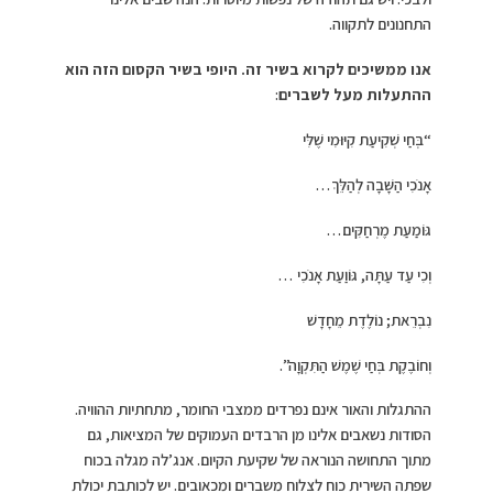
התחנונים לתקווה.
אנו ממשיכים לקרוא בשיר זה. היופי בשיר הקסום הזה הוא
ההתעלות מעל לשברים
:
“בְּחַי שְׁקִיעַת קִיּוּמִי שֶׁלִּי
אָנֹכִי הַשָּׁבָה לְהַלֵּךְ…
גּוֹמַעַת מֶרְחַקִּים…
וְכִי עַד עַתָּה, גּוֹוַעַת אָנֹכִי …
נִבְרֵאת; נוֹלֶדֶת מֵחָדָשׁ
וְחוֹבֶקֶת בְּחַי שֶׁמֶשׁ הַתִּקְוָה”.
ההתגלות והאור אינם נפרדים ממצבי החומר, מתחתיות ההוויה.
הסודות נשאבים אלינו מן הרבדים העמוקים של המציאות, גם
מתוך התחושה הנוראה של שקיעת הקיום. אנג’לה מגלה בכוח
שפתה השירית כוח לצלוח משברים ומכאובים. יש לכותבת יכולת