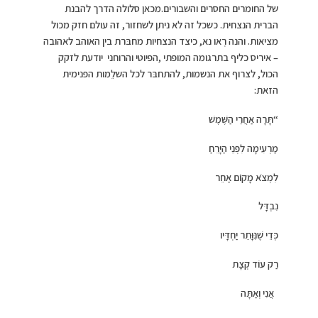
של החומרים החסרים והשבורים.מכאן סלולה הדרך להבנת
הברית הנצחית. כשכל זה לא ניתן לשחזור, זה עולם חזק מכול
מציאות. והנה רְאו נא, כיצד הנצחיות מחבּרת בין האוהב לאהובה
– איריס כליף בתרגומה המופתי ,הפיוטי והרוחני יודעת לזקק
הכול, לצרוף את הנשמות, להתחבּר לכל השלֵמות הפנימית
הזאת:
“תָּרָה אַחֲרֵי הַשֶּׁמֶשׁ
מַרְעִימָה לִפְנֵי הַיָּרֵחַ
לִמְצֹא מָקוֹם אַחֵר
נִבְדָּל
כְּדֵי שֶׁנִּוָּתֵר יַחְדָּיו
רַק עוֹד קְצָת
אֲנִי וְאַתָּה