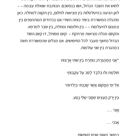
לחוש את השבר הגדול, ושוו בנפשכם: הכותבת שואלת עצמה – –
לאן הגיעה בהיטלטלות בין מציאות לחלום, בין תקווה למחלה. כאן
מתגלה המשוררת בשיר כוחה השירי.אנו בנדודים המתהפכים בין
צמצום להיעלמות – – בין חלומות ומחלה, בין שבר למרפא.
והקסם מגלה מציאות מרתקת – קיום מפותל, דו קיום.הסוד
הגדול נחשף מעבר לכל החיפושים. אנו מגלים שהמשוררת חשה
כמהגרת בין שני עולמות.
“אֲנִי הַמְּהַגֶּרֶת; נוֹתֶרֶת בֵּין שְׁתֵּי אֲרָצוֹת
חוֹלֶמֶת וְלוּ בִּלְבַד לָסֹב עַל עִקְבוֹתַי
אֶל יְפִי הַמָּקוֹם אֲשֶׁר שָׁכַנְתִּי בְּיַלְדוּתִי
בֵּין יָרֹק הָעֵצִים שֶׁסָּבִי שֶׁלִּי נָטַע.
וַאֲנִי ….
אָנֹכִי …
בְּמֶשֶׁךְ מֵאוֹת שָׁנִים קְשִׁישׁוֹת