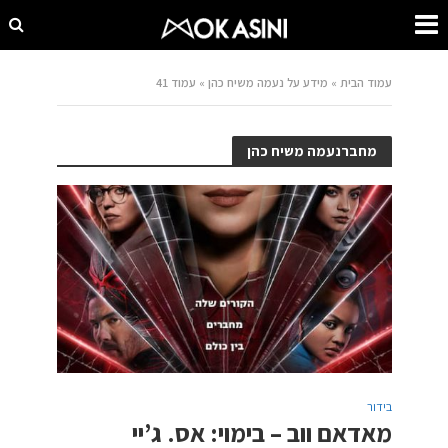
עמוד הבית
»
מידע על נעמה משיח כהן
»
עמוד 41
מחברנעמה משיח כהן
בידור
מאדאם ווב – בימוי: אס. ג’יי