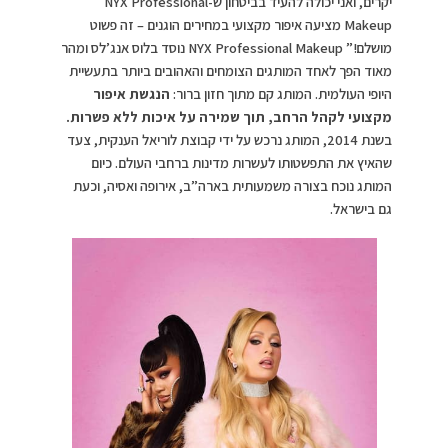
יקרים, ואני יכולה להעיד בביטחון ש-NYX Professional
Makeup מציעה איפור מקצועי במחירים הוגנים – זה פשוט
מושלם!” NYX Professional Makeup נוסד בלוס אנג’לס ומהר
מאוד הפך לאחד המותגים הצומחים והאהובים ביותר בתעשיית
היופי העולמית. המותג קם מתוך חזון ברור:
הנגשת איפור
מקצועי לקהל הרחב, תוך שמירה על איכות ללא פשרות.
בשנת 2014, המותג נרכש על ידי קבוצת לוריאל הענקית, צעד
שהאיץ את התפשטותו לעשרות מדינות ברחבי העולם. כיום
המותג נוכח בצורה משמעותית בארה”ב, אירופה ואסיה, וכעת
גם בישראל.