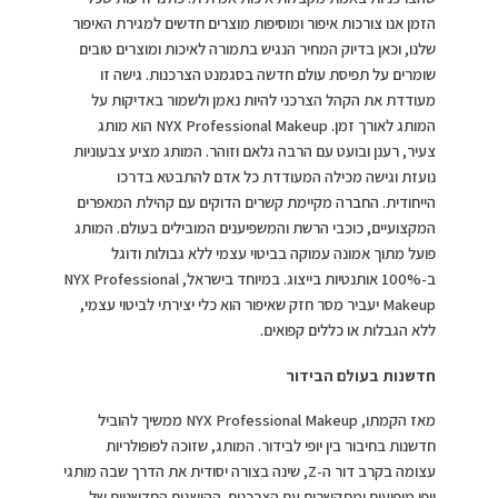
הזמן אנו צורכות איפור ומוסיפות מוצרים חדשים למגירת האיפור
שלנו, וכאן בדיוק המחיר הנגיש בתמורה לאיכות ומוצרים טובים
שומרים על תפיסת עולם חדשה בסגמנט הצרכנות. גישה זו
מעודדת את הקהל הצרכני להיות נאמן ולשמור באדיקות על
המותג לאורך זמן. NYX Professional Makeup הוא מותג
צעיר, רענן ובועט עם הרבה גלאם וזוהר. המותג מציע צבעוניות
נועזת וגישה מכילה המעודדת כל אדם להתבטא בדרכו
הייחודית. החברה מקיימת קשרים הדוקים עם קהילת המאפרים
המקצועיים, כוכבי הרשת והמשפיענים המובילים בעולם. המותג
פועל מתוך אמונה עמוקה בביטוי עצמי ללא גבולות ודוגל
ב-100% אותנטיות בייצוג. במיוחד בישראל, NYX Professional
Makeup יעביר מסר חזק שאיפור הוא כלי יצירתי לביטוי עצמי,
ללא הגבלות או כללים קפואים.
חדשנות בעולם הבידור
מאז הקמתו, NYX Professional Makeup ממשיך להוביל
חדשנות בחיבור בין יופי לבידור. המותג, שזוכה לפופולריות
עצומה בקרב דור ה-Z, שינה בצורה יסודית את הדרך שבה מותגי
יופי מופיעים ומתקשרים עם הצרכנים. ההישגים החדשניים של