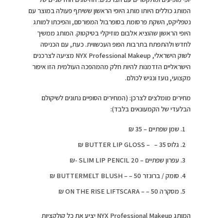
המותג כוללים היותו מותג היופי הראשון ששיתף פעולה במוצר עם
נטפליקס, השקת פרסומת בסופרבול המפורסם, והפיכתו למותג
היופי הראשון שהוציא אלבום מוזיקלי בטיקטוק. המותג ממשיך
לחדש ולהתפתח בתרבות הפופ העכשווית. כעת, עם הכניסה
לשוק הישראלי, NYX Professional Makeup מציעה לצרכנים
הישראליים הזדמנות להיות חלק מהמהפכה העולמית הזו איפור
מקצועי, נועז ונגיש לכולם.
מחירים מומלצים לצרכן: (המחירים הסופיים נתונים לשיקולם
הבלעדי של הקמעונאים בלבד):
שמן שפתיים – 35 ₪
גלוס BUTTER LIP GLOSS – – 35 ₪
עפרון שפתיים – 20 SLIM LIP PENCIL -₪
סומק / ברונזר BUTTERMELT BLUSH – – 50 ₪
מסקרה ON THE RISE LIFTSCARA – – 50 ₪
המותג NYX Professional Makeup יציע את כל קולקציות