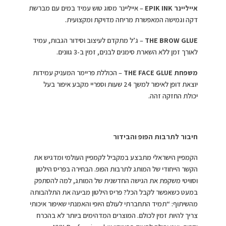
אייליינר EPIK INK
– אייליינר מסוג טוש עמיד במים עם מברשת
דקה וגמישה המאפשרת מריחה מדויקת ומקצועית.
THE BROW GLUE
– ג’ל מתקדם לעיצוב וסידור הגבות, עמיד
לאורך זמן ללא השארת סימנים לבנים, זמין ב-3 גוונים.
משפחת THE FACE GLUE
– הכוללת פריימר המעניק עמידות
יוצאת דופן לאיפור למשך 24 שעות וספריי מקבע איפור בעל
יכולת החזקה זהה.
חיבור לתרבות הפופ והבידור
הקמפיין הישראלי מתבצע במקביל לקמפיין העולמי ומדגיש את
הקשר הייחודי של המותג לתרבות הפופ. הבחירה בפריס הילטון
וסוויטי משקפת את הגישה החדשנית של המותג, למה להסתפק
במעט כשאפשר לקבל הכל? פריס הילטון מביעה את התלהבותה
מהשיתוף: “תמיד התחברתי לעולם היופי והאמנתי שאיפור איכותי
צריך להיות זמין לכולם. המוצרים המדהימים ביותר לא בהכרח