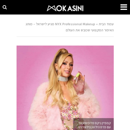
עמוד הבית
»
NYX Professional Makeup מגיע לישראל – מותג
האיפור המקצועי שכובש את העולם
קמפיין ניקס פרופשיונאל
עם פרס הילטון צילום:יחצ