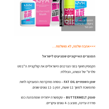
המוצרים האייקונים למותג
ניקס פרופשיונאל צילום:
יחצ חול
>>>אהבה שלמה, לא מושלמת…
המוצרים האייקוניים שמגיעים לישראל
הקמפיין חושף בפני הצרכנים הישראליים את קולקציית ה”בסט
סלרס” של המותג, הכוללת:
שמן השפתיים FAT OIL
– נוסחה מתקדמת המעניקה לחות
מתמשכת למשך 12 שעות, זמין ב-12 גוונים שונים.
סומק BUTTERMELT
– טקסטורה ייחודית שמתמזגת כמו
פודרה עדינה, מוצע ב-4 גוונים עיקריים.