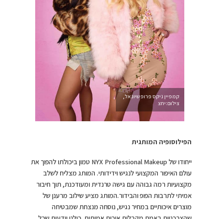
קמפיין ניקס פרופשיונאל,
צילום:יחצ
הפילוסופיה המותגית
ייחודו של NYX Professional Makeup טמון ביכולתו להפוך את
עולם האיפור המקצועי לנגיש וידידותי. המותג מצליח לשלב
מקצועיות רמה גבוהה עם גישה טרנדית ומעודכנת, תוך חיבור
אמיתי לתרבות הפופ והבידור.המותג מציע שילוב מרענן של
מוצרים איכותיים במחיר נגיש, נוסחה מנצחת שמבטיחה
שהצרכניות באמת מקבלות איכות אמיתית. כולנו יודעות שכל